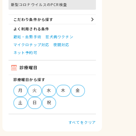
新型コロナウイルスのPCR検査
こだわり条件から探す
よく利用される条件
避妊・去勢手術
狂犬病ワクチン
マイクロチップ対応
夜間対応
ネット予約可
診療曜日
診療曜日から探す
月
火
水
木
金
土
日
祝
すべてをクリア