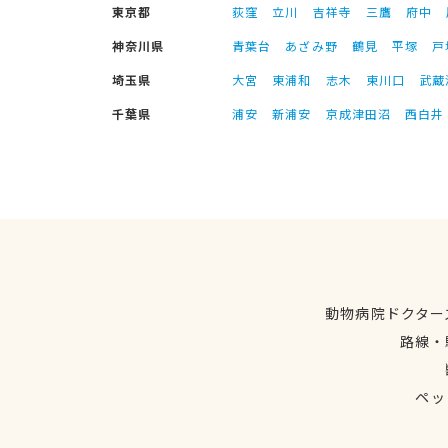
東京都
荻窪
立川
吉祥寺
三鷹
府中
神奈川県
青葉台
あざみ野
鶴見
平塚
戸
埼玉県
大宮
東浦和
志木
東川口
武蔵
千葉県
浦安
新浦安
京成津田沼
西白井
動物病院ドクター
路線・
ペッ