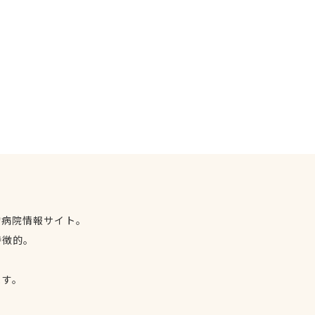
物病院情報サイト。
特徴的。
、
ます。