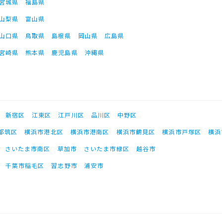
宮城県
福島県
山梨県
富山県
山口県
鳥取県
島根県
岡山県
広島県
宮崎県
熊本県
鹿児島県
沖縄県
新宿区
江東区
江戸川区
品川区
中野区
都筑区
横浜市港北区
横浜市港南区
横浜市鶴見区
横浜市戸塚区
横浜
さいたま市南区
草加市
さいたま市緑区
越谷市
千葉市稲毛区
習志野市
浦安市