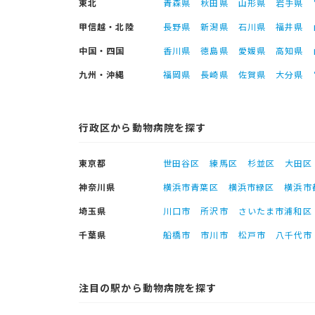
東北
青森県
秋田県
山形県
岩手県
甲信越・北陸
長野県
新潟県
石川県
福井県
中国・四国
香川県
徳島県
愛媛県
高知県
九州・沖縄
福岡県
長崎県
佐賀県
大分県
行政区から動物病院を探す
東京都
世田谷区
練馬区
杉並区
大田区
神奈川県
横浜市青葉区
横浜市緑区
横浜市
埼玉県
川口市
所沢市
さいたま市浦和区
千葉県
船橋市
市川市
松戸市
八千代市
注目の駅から動物病院を探す