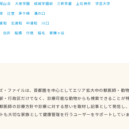
尾山台
大泉学園
成城学園前
三軒茶屋
上石神井
学芸大学
塚
辻堂
茅ケ崎
溝の口
浦和
北浦和
中浦和
川口
白井
船橋
行徳
稲毛
新鎌ヶ谷
ズ・ファイルは、首都圏を中心としてエリア拡大中の獣医師・動
駅・行政区だけでなく、診療可能な動物からも検索できることが
獣医師の診療方針や診療に対する想いを取材し記事として発信し
トも大切な家族として健康管理を行うユーザーをサポートしてい