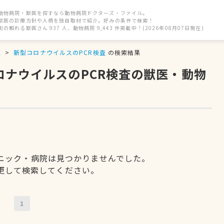
動物病院・獣医を探すなら動物病院ドクターズ・ファイル。
獣医の診療方針や人柄を独自取材で紹介。好みの条件で検索！
街の頼れる獣医さん 937 人、動物病院 9,443 件掲載中！(2026年08月07日現在)
駅
新型コロナウイルスのPCR検査
の検索結果
ロナウイルスのPCR検査の獣医・動物
ニック・病院は見つかりませんでした。
更して検索してください。
1