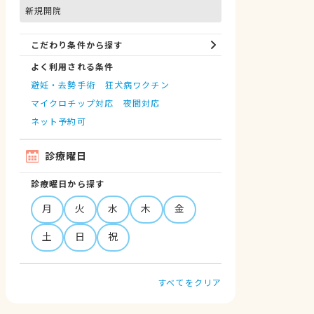
新規開院
こだわり条件から探す
よく利用される条件
避妊・去勢手術
狂犬病ワクチン
マイクロチップ対応
夜間対応
ネット予約可
診療曜日
診療曜日から探す
月
火
水
木
金
土
日
祝
すべてをクリア