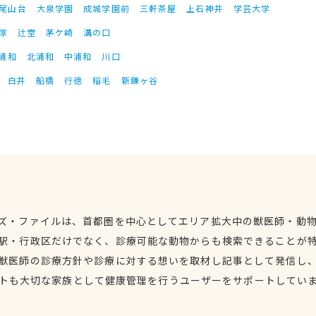
尾山台
大泉学園
成城学園前
三軒茶屋
上石神井
学芸大学
塚
辻堂
茅ケ崎
溝の口
浦和
北浦和
中浦和
川口
白井
船橋
行徳
稲毛
新鎌ヶ谷
ズ・ファイルは、首都圏を中心としてエリア拡大中の獣医師・動
駅・行政区だけでなく、診療可能な動物からも検索できることが
獣医師の診療方針や診療に対する想いを取材し記事として発信し
トも大切な家族として健康管理を行うユーザーをサポートしてい