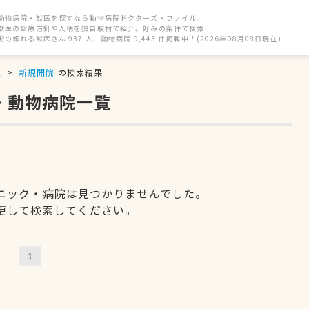
動物病院・獣医を探すなら動物病院ドクターズ・ファイル。
獣医の診療方針や人柄を独自取材で紹介。好みの条件で検索！
街の頼れる獣医さん 937 人、動物病院 9,443 件掲載中！(2026年08月08日現在)
区
新規開院
の検索結果
・動物病院一覧
ニック・病院は見つかりませんでした。
更して検索してください。
1