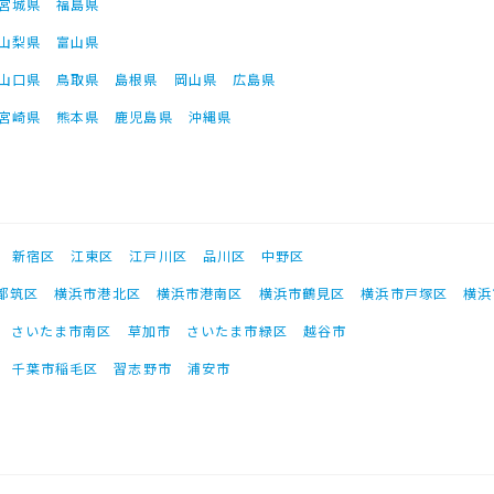
宮城県
福島県
山梨県
富山県
山口県
鳥取県
島根県
岡山県
広島県
宮崎県
熊本県
鹿児島県
沖縄県
新宿区
江東区
江戸川区
品川区
中野区
都筑区
横浜市港北区
横浜市港南区
横浜市鶴見区
横浜市戸塚区
横浜
さいたま市南区
草加市
さいたま市緑区
越谷市
千葉市稲毛区
習志野市
浦安市