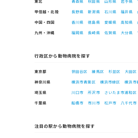
東北
青森県
秋田県
山形県
岩手県
甲信越・北陸
長野県
新潟県
石川県
福井県
中国・四国
香川県
徳島県
愛媛県
高知県
九州・沖縄
福岡県
長崎県
佐賀県
大分県
行政区から動物病院を探す
東京都
世田谷区
練馬区
杉並区
大田区
神奈川県
横浜市青葉区
横浜市緑区
横浜市
埼玉県
川口市
所沢市
さいたま市浦和区
千葉県
船橋市
市川市
松戸市
八千代市
注目の駅から動物病院を探す