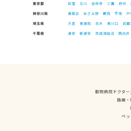
東京都
荻窪
立川
吉祥寺
三鷹
府中
神奈川県
青葉台
あざみ野
鶴見
平塚
戸
埼玉県
大宮
東浦和
志木
東川口
武蔵
千葉県
浦安
新浦安
京成津田沼
西白井
動物病院ドクター
路線・
ペッ