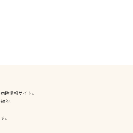
物病院情報サイト。
特徴的。
、
ます。