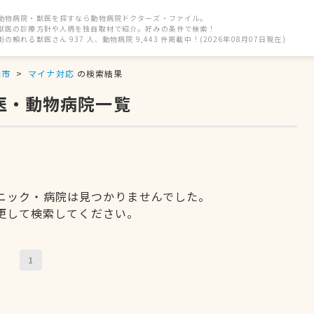
動物病院・獣医を探すなら動物病院ドクターズ・ファイル。
獣医の診療方針や人柄を独自取材で紹介。好みの条件で検索！
街の頼れる獣医さん 937 人、動物病院 9,443 件掲載中！(2026年08月07日現在)
内市
マイナ対応
の検索結果
医・動物病院一覧
ニック・病院は見つかりませんでした。
更して検索してください。
1