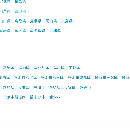
宮城県
福島県
山梨県
富山県
山口県
鳥取県
島根県
岡山県
広島県
宮崎県
熊本県
鹿児島県
沖縄県
新宿区
江東区
江戸川区
品川区
中野区
都筑区
横浜市港北区
横浜市港南区
横浜市鶴見区
横浜市戸塚区
横浜
さいたま市南区
草加市
さいたま市緑区
越谷市
千葉市稲毛区
習志野市
浦安市