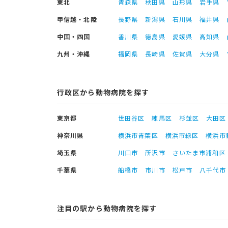
東北
青森県
秋田県
山形県
岩手県
甲信越・北陸
長野県
新潟県
石川県
福井県
中国・四国
香川県
徳島県
愛媛県
高知県
九州・沖縄
福岡県
長崎県
佐賀県
大分県
行政区から動物病院を探す
東京都
世田谷区
練馬区
杉並区
大田区
神奈川県
横浜市青葉区
横浜市緑区
横浜市
埼玉県
川口市
所沢市
さいたま市浦和区
千葉県
船橋市
市川市
松戸市
八千代市
注目の駅から動物病院を探す