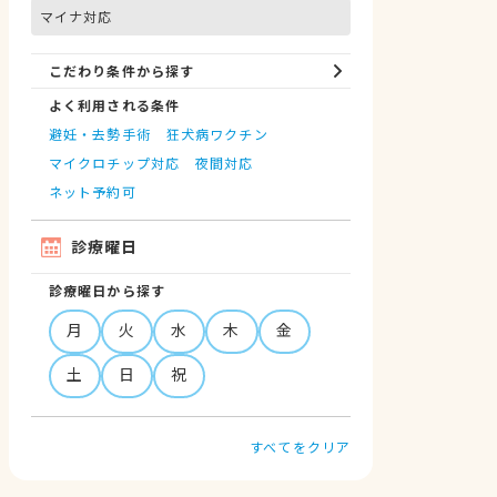
マイナ対応
こだわり条件から探す
よく利用される条件
避妊・去勢手術
狂犬病ワクチン
マイクロチップ対応
夜間対応
ネット予約可
診療曜日
診療曜日から探す
月
火
水
木
金
土
日
祝
すべてをクリア