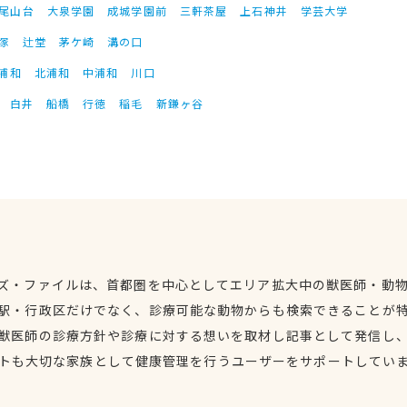
尾山台
大泉学園
成城学園前
三軒茶屋
上石神井
学芸大学
塚
辻堂
茅ケ崎
溝の口
浦和
北浦和
中浦和
川口
白井
船橋
行徳
稲毛
新鎌ヶ谷
ズ・ファイルは、首都圏を中心としてエリア拡大中の獣医師・動
駅・行政区だけでなく、診療可能な動物からも検索できることが
獣医師の診療方針や診療に対する想いを取材し記事として発信し
トも大切な家族として健康管理を行うユーザーをサポートしてい