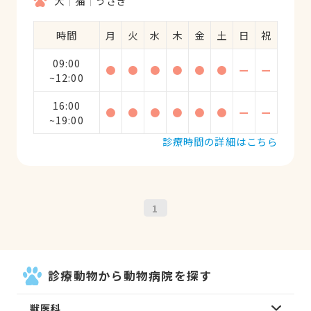
犬
猫
うさぎ
時間
月
火
水
木
金
土
日
祝
09:00
●
●
●
●
●
●
ー
ー
~12:00
16:00
●
●
●
●
●
●
ー
ー
~19:00
診療時間の詳細はこちら
1
診療動物から動物病院を探す
獣医科