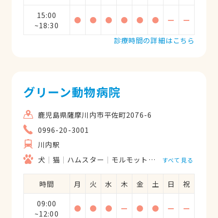
15:00
●
●
●
●
●
●
ー
ー
~18:30
診療時間の詳細はこちら
グリーン動物病院
鹿児島県薩摩川内市平佐町2076-6
0996-20-3001
川内駅
犬
猫
ハムスター
モルモット
フェレット
うさ
すべて見る
時間
月
火
水
木
金
土
日
祝
09:00
●
●
●
ー
●
●
ー
ー
~12:00