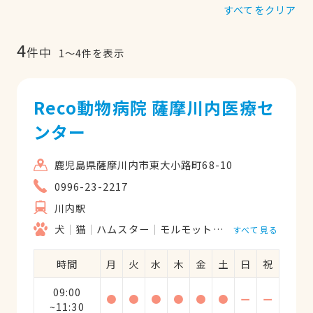
すべてをクリア
4
件中
1
〜
4
件を表示
Reco動物病院 薩摩川内医療セ
ンター
鹿児島県薩摩川内市東大小路町68-10
0996-23-2217
川内駅
犬
猫
ハムスター
モルモット
フェレット
うさ
すべて見る
時間
月
火
水
木
金
土
日
祝
09:00
●
●
●
●
●
●
ー
ー
~11:30