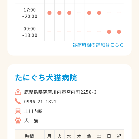
17:00
●
●
●
ー
●
●
ー
ー
~20:00
09:00
ー
ー
ー
ー
ー
ー
●
●
~13:00
診療時間の詳細はこちら
たにぐち犬猫病院
鹿児島県薩摩川内市宮内町2258-3
0996-21-1822
上川内駅
犬
猫
時間
月
火
水
木
金
土
日
祝