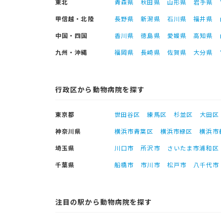
東北
青森県
秋田県
山形県
岩手県
甲信越・北陸
長野県
新潟県
石川県
福井県
中国・四国
香川県
徳島県
愛媛県
高知県
九州・沖縄
福岡県
長崎県
佐賀県
大分県
行政区から動物病院を探す
東京都
世田谷区
練馬区
杉並区
大田区
神奈川県
横浜市青葉区
横浜市緑区
横浜市
埼玉県
川口市
所沢市
さいたま市浦和区
千葉県
船橋市
市川市
松戸市
八千代市
注目の駅から動物病院を探す