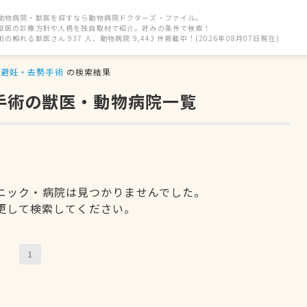
動物病院・獣医を探すなら動物病院ドクターズ・ファイル。
獣医の診療方針や人柄を独自取材で紹介。好みの条件で検索！
街の頼れる獣医さん 937 人、動物病院 9,443 件掲載中！(2026年08月07日現在)
避妊・去勢手術
の検索結果
手術の獣医・動物病院一覧
ニック・病院は見つかりませんでした。
更して検索してください。
1