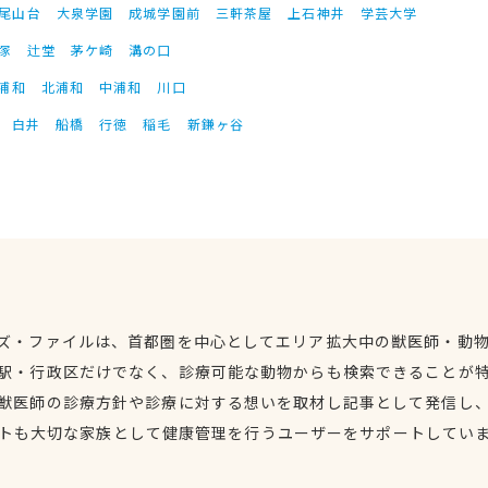
尾山台
大泉学園
成城学園前
三軒茶屋
上石神井
学芸大学
塚
辻堂
茅ケ崎
溝の口
浦和
北浦和
中浦和
川口
白井
船橋
行徳
稲毛
新鎌ヶ谷
ズ・ファイルは、首都圏を中心としてエリア拡大中の獣医師・動
駅・行政区だけでなく、診療可能な動物からも検索できることが
獣医師の診療方針や診療に対する想いを取材し記事として発信し
トも大切な家族として健康管理を行うユーザーをサポートしてい