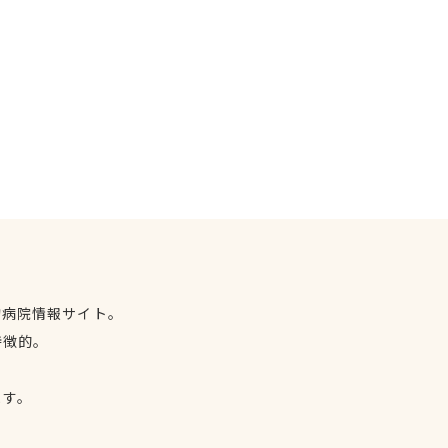
物病院情報サイト。
特徴的。
、
ます。