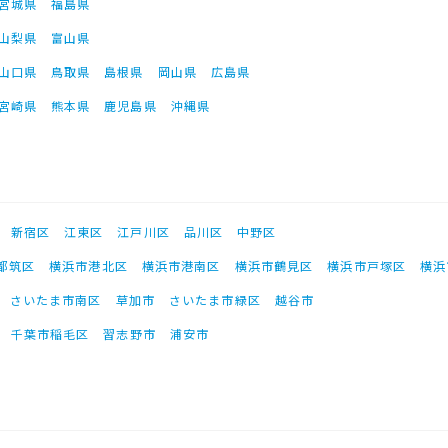
宮城県
福島県
山梨県
富山県
山口県
鳥取県
島根県
岡山県
広島県
宮崎県
熊本県
鹿児島県
沖縄県
新宿区
江東区
江戸川区
品川区
中野区
都筑区
横浜市港北区
横浜市港南区
横浜市鶴見区
横浜市戸塚区
横浜
さいたま市南区
草加市
さいたま市緑区
越谷市
千葉市稲毛区
習志野市
浦安市