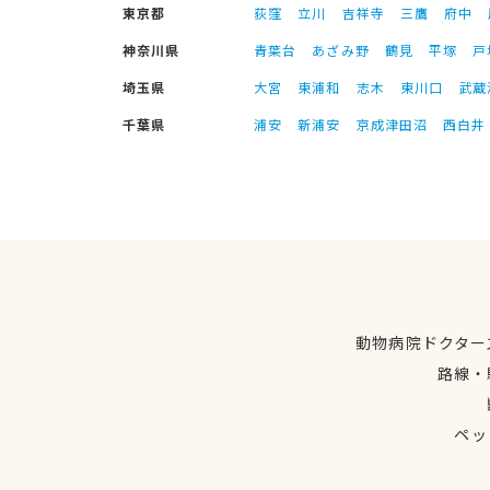
東京都
荻窪
立川
吉祥寺
三鷹
府中
神奈川県
青葉台
あざみ野
鶴見
平塚
戸
埼玉県
大宮
東浦和
志木
東川口
武蔵
千葉県
浦安
新浦安
京成津田沼
西白井
動物病院ドクター
路線・
ペッ