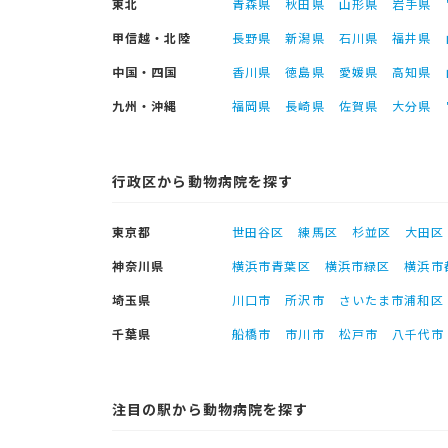
東北
青森県
秋田県
山形県
岩手県
甲信越・北陸
長野県
新潟県
石川県
福井県
中国・四国
香川県
徳島県
愛媛県
高知県
九州・沖縄
福岡県
長崎県
佐賀県
大分県
行政区から動物病院を探す
東京都
世田谷区
練馬区
杉並区
大田区
神奈川県
横浜市青葉区
横浜市緑区
横浜市
埼玉県
川口市
所沢市
さいたま市浦和区
千葉県
船橋市
市川市
松戸市
八千代市
注目の駅から動物病院を探す