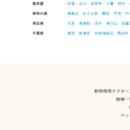
東京都
荻窪
立川
吉祥寺
三鷹
府中
神奈川県
青葉台
あざみ野
鶴見
平塚
戸
埼玉県
大宮
東浦和
志木
東川口
武蔵
千葉県
浦安
新浦安
京成津田沼
西白井
動物病院ドクター
路線・
ペッ