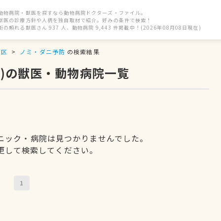
動物病院・獣医を探すなら動物病院ドクターズ・ファイル。
獣医の診療方針や人柄を独自取材で紹介。好みの条件で検索！
街の頼れる獣医さん 937 人、動物病院 9,443 件掲載中！(2026年08月08日現在)
石区
ノミ・ダニ予防
の検索結果
)の獣医・動物病院一覧
ニック・病院は見つかりませんでした。
更して検索してください。
1