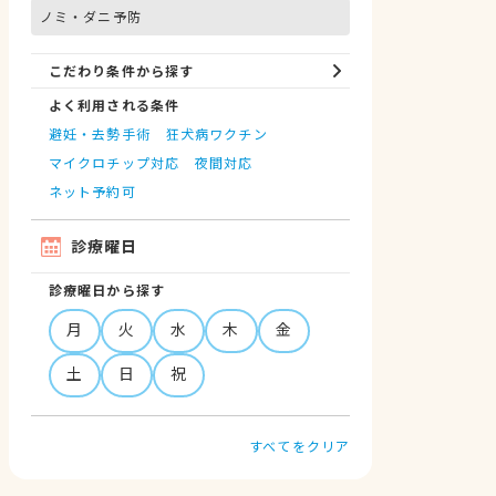
ノミ・ダニ予防
こだわり条件から探す
よく利用される条件
避妊・去勢手術
狂犬病ワクチン
マイクロチップ対応
夜間対応
ネット予約可
診療曜日
診療曜日から探す
月
火
水
木
金
土
日
祝
すべてをクリア