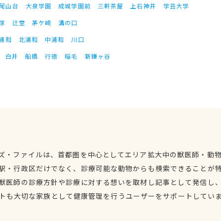
尾山台
大泉学園
成城学園前
三軒茶屋
上石神井
学芸大学
塚
辻堂
茅ケ崎
溝の口
浦和
北浦和
中浦和
川口
白井
船橋
行徳
稲毛
新鎌ヶ谷
ズ・ファイルは、首都圏を中心としてエリア拡大中の獣医師・動
駅・行政区だけでなく、診療可能な動物からも検索できることが
獣医師の診療方針や診療に対する想いを取材し記事として発信し
トも大切な家族として健康管理を行うユーザーをサポートしてい