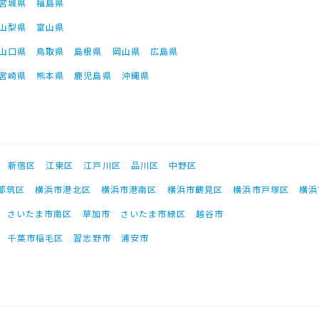
宮城県
福島県
山梨県
富山県
山口県
鳥取県
島根県
岡山県
広島県
宮崎県
熊本県
鹿児島県
沖縄県
新宿区
江東区
江戸川区
品川区
中野区
都筑区
横浜市港北区
横浜市港南区
横浜市鶴見区
横浜市戸塚区
横浜
さいたま市南区
草加市
さいたま市緑区
越谷市
千葉市稲毛区
習志野市
浦安市