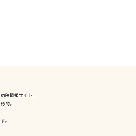
物病院情報サイト。
特徴的。
、
ます。