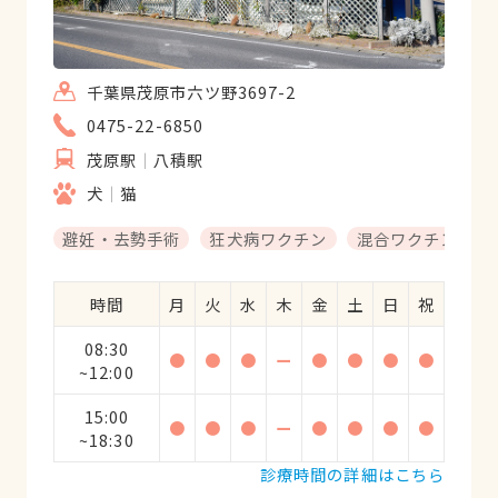
千葉県茂原市六ツ野3697-2
0475-22-6850
茂原駅
八積駅
犬
猫
避妊・去勢手術
狂犬病ワクチン
混合ワクチン
時間
月
火
水
木
金
土
日
祝
08:30
●
●
●
ー
●
●
●
●
~12:00
15:00
●
●
●
ー
●
●
●
●
~18:30
診療時間の詳細はこちら