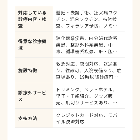
対応している
避妊・去勢手術、狂犬病ワク
診療内容・検
チン、混合ワクチン、抗体検
査
査、フィラリア予防、ノミ・
ダニ予防、マイクロチップ対
消化器系疾患、内分泌代謝系
応、健康診断、各種検査、外
得意な診療領
疾患、整形外科系疾患、中
科手術
域
毒、循環器系疾患、肝・胆・
すい臓系疾患、血液・免疫系
救急対応、夜間対応、送迎あ
疾患、耳系疾患、皮膚系疾
施設特徴
り、往診可、入院設備あり、駐
患、腎・泌尿器系疾患、生殖
車場あり、19時以降診療可、
器系疾患、腫瘍・がん、アレ
日曜診療、祝日診療
ルギー、歯と口腔系疾患、け
トリミング、ペットホテル、
が・その他
診療外サービ
里子・里親紹介、グッズ販
ス
売、爪切りサービスあり、し
つけ相談受付
クレジットカード対応、モバ
支払方法
イル決済対応