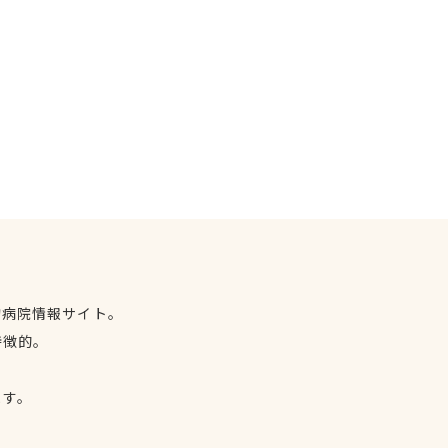
物病院情報サイト。
特徴的。
、
ます。