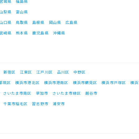
宮城県
福島県
山梨県
富山県
山口県
鳥取県
島根県
岡山県
広島県
宮崎県
熊本県
鹿児島県
沖縄県
新宿区
江東区
江戸川区
品川区
中野区
都筑区
横浜市港北区
横浜市港南区
横浜市鶴見区
横浜市戸塚区
横浜
さいたま市南区
草加市
さいたま市緑区
越谷市
千葉市稲毛区
習志野市
浦安市