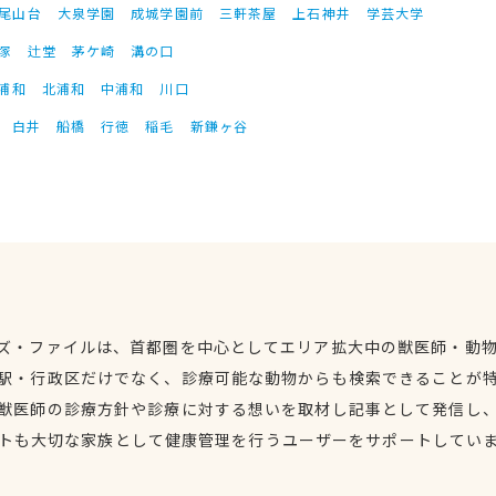
尾山台
大泉学園
成城学園前
三軒茶屋
上石神井
学芸大学
塚
辻堂
茅ケ崎
溝の口
浦和
北浦和
中浦和
川口
白井
船橋
行徳
稲毛
新鎌ヶ谷
ズ・ファイルは、首都圏を中心としてエリア拡大中の獣医師・動
駅・行政区だけでなく、診療可能な動物からも検索できることが
獣医師の診療方針や診療に対する想いを取材し記事として発信し
トも大切な家族として健康管理を行うユーザーをサポートしてい