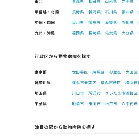
東北
青森県
秋田県
山形県
岩手県
甲信越・北陸
長野県
新潟県
石川県
福井県
中国・四国
香川県
徳島県
愛媛県
高知県
九州・沖縄
福岡県
長崎県
佐賀県
大分県
行政区から動物病院を探す
東京都
世田谷区
練馬区
杉並区
大田区
神奈川県
横浜市青葉区
横浜市緑区
横浜市
埼玉県
川口市
所沢市
さいたま市浦和区
千葉県
船橋市
市川市
松戸市
八千代市
注目の駅から動物病院を探す