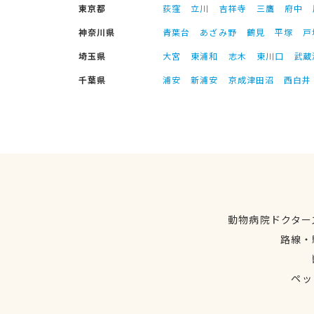
東京都
荻窪
立川
吉祥寺
三鷹
府中
神奈川県
青葉台
あざみ野
鶴見
平塚
戸
埼玉県
大宮
東浦和
志木
東川口
武蔵
千葉県
浦安
新浦安
京成津田沼
西白井
動物病院ドクター
路線・
ペッ