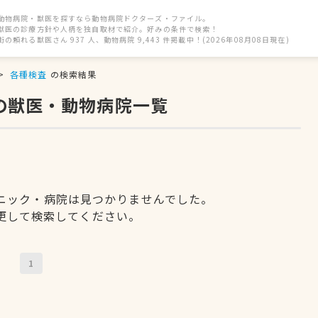
動物病院・獣医を探すなら動物病院ドクターズ・ファイル。
獣医の診療方針や人柄を独自取材で紹介。好みの条件で検索！
街の頼れる獣医さん 937 人、動物病院 9,443 件掲載中！(2026年08月08日現在)
各種検査
の検索結果
の獣医・動物病院一覧
ニック・病院は見つかりませんでした。
更して検索してください。
1