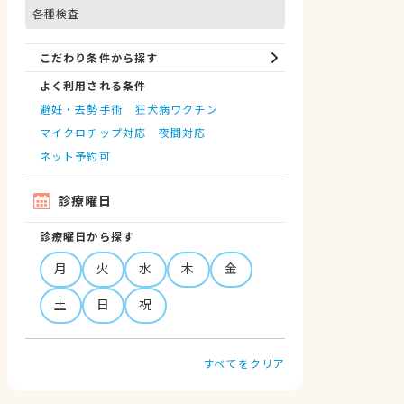
各種検査
こだわり条件から探す
よく利用される条件
避妊・去勢手術
狂犬病ワクチン
マイクロチップ対応
夜間対応
ネット予約可
診療曜日
診療曜日から探す
月
火
水
木
金
土
日
祝
すべてをクリア