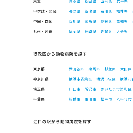
東北
青森県
秋田県
山形県
岩手県
甲信越・北陸
長野県
新潟県
石川県
福井県
中国・四国
香川県
徳島県
愛媛県
高知県
九州・沖縄
福岡県
長崎県
佐賀県
大分県
行政区から動物病院を探す
東京都
世田谷区
練馬区
杉並区
大田区
神奈川県
横浜市青葉区
横浜市緑区
横浜市
埼玉県
川口市
所沢市
さいたま市浦和区
千葉県
船橋市
市川市
松戸市
八千代市
注目の駅から動物病院を探す