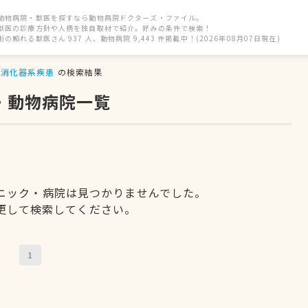
動物病院・獣医を探すなら動物病院ドクターズ・ファイル。
獣医の診療方針や人柄を独自取材で紹介。好みの条件で検索！
街の頼れる獣医さん 937 人、動物病院 9,443 件掲載中！(2026年08月07日現在)
消化器系疾患
の検索結果
・動物病院一覧
ニック・病院は見つかりませんでした。
更して検索してください。
1