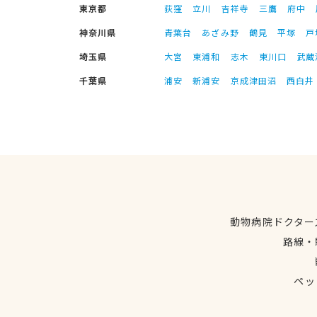
東京都
荻窪
立川
吉祥寺
三鷹
府中
神奈川県
青葉台
あざみ野
鶴見
平塚
戸
埼玉県
大宮
東浦和
志木
東川口
武蔵
千葉県
浦安
新浦安
京成津田沼
西白井
動物病院ドクター
路線・
ペッ