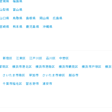
宮城県
福島県
山梨県
富山県
山口県
鳥取県
島根県
岡山県
広島県
宮崎県
熊本県
鹿児島県
沖縄県
新宿区
江東区
江戸川区
品川区
中野区
都筑区
横浜市港北区
横浜市港南区
横浜市鶴見区
横浜市戸塚区
横浜
さいたま市南区
草加市
さいたま市緑区
越谷市
千葉市稲毛区
習志野市
浦安市