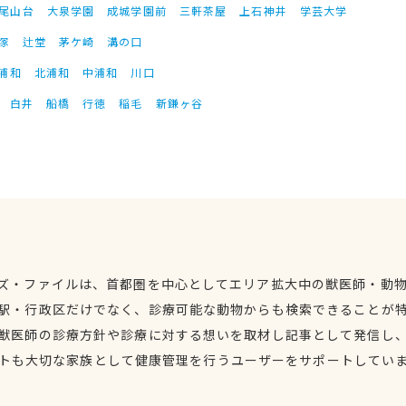
尾山台
大泉学園
成城学園前
三軒茶屋
上石神井
学芸大学
塚
辻堂
茅ケ崎
溝の口
浦和
北浦和
中浦和
川口
白井
船橋
行徳
稲毛
新鎌ヶ谷
ズ・ファイルは、首都圏を中心としてエリア拡大中の獣医師・動
駅・行政区だけでなく、診療可能な動物からも検索できることが
獣医師の診療方針や診療に対する想いを取材し記事として発信し
トも大切な家族として健康管理を行うユーザーをサポートしてい