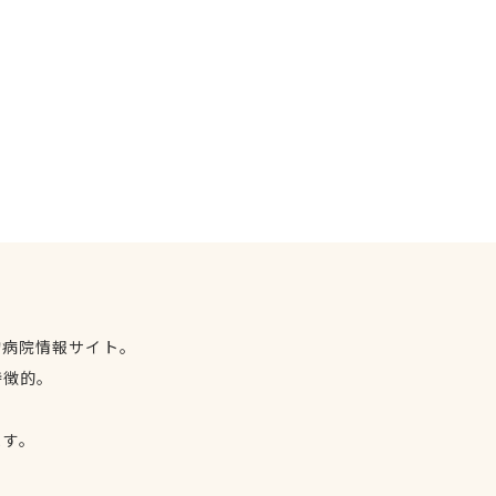
物病院情報サイト。
特徴的。
、
ます。