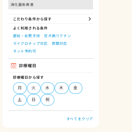
消化器系疾患
こだわり条件から探す
よく利用される条件
避妊・去勢手術
狂犬病ワクチン
マイクロチップ対応
夜間対応
ネット予約可
診療曜日
診療曜日から探す
月
火
水
木
金
土
日
祝
すべてをクリア