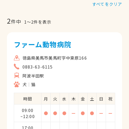
すべてをクリア
2
件中
1
〜
2
件を表示
ファーム動物病院
徳島県美馬市美馬町字中東原166
0883-63-6115
阿波半田駅
犬
猫
時間
月
火
水
木
金
土
日
祝
09:00
●
●
●
ー
●
●
ー
ー
~12:00
17:00