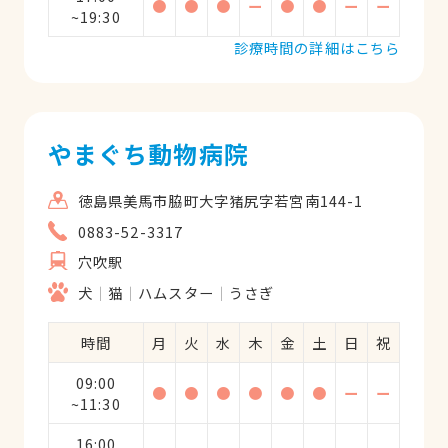
●
●
●
ー
●
●
ー
ー
~19:30
診療時間の詳細はこちら
やまぐち動物病院
徳島県美馬市脇町大字猪尻字若宮南144-1
0883-52-3317
穴吹駅
犬
猫
ハムスター
うさぎ
時間
月
火
水
木
金
土
日
祝
09:00
●
●
●
●
●
●
ー
ー
~11:30
16:00