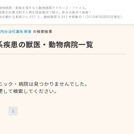
動物病院・獣医を探すなら動物病院ドクターズ・ファイル。
獣医の診療方針や人柄を独自取材で紹介。好みの条件で検索！
街の頼れる獣医さん 937 人、動物病院 9,443 件掲載中！(2026年08月08日現在)
内分泌代謝系疾患
の検索結果
謝系疾患の獣医・動物病院一覧
ニック・病院は見つかりませんでした。
更して検索してください。
1