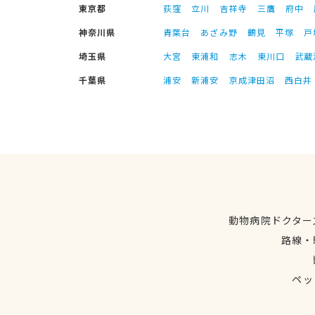
東京都
荻窪
立川
吉祥寺
三鷹
府中
神奈川県
青葉台
あざみ野
鶴見
平塚
戸
埼玉県
大宮
東浦和
志木
東川口
武蔵
千葉県
浦安
新浦安
京成津田沼
西白井
動物病院ドクター
路線・
ペッ