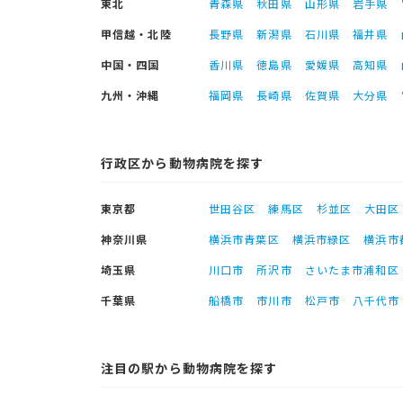
東北
青森県
秋田県
山形県
岩手県
甲信越・北陸
長野県
新潟県
石川県
福井県
中国・四国
香川県
徳島県
愛媛県
高知県
九州・沖縄
福岡県
長崎県
佐賀県
大分県
行政区から動物病院を探す
東京都
世田谷区
練馬区
杉並区
大田区
神奈川県
横浜市青葉区
横浜市緑区
横浜市
埼玉県
川口市
所沢市
さいたま市浦和区
千葉県
船橋市
市川市
松戸市
八千代市
注目の駅から動物病院を探す