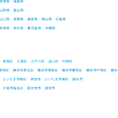
宮城県
福島県
山梨県
富山県
山口県
鳥取県
島根県
岡山県
広島県
宮崎県
熊本県
鹿児島県
沖縄県
新宿区
江東区
江戸川区
品川区
中野区
都筑区
横浜市港北区
横浜市港南区
横浜市鶴見区
横浜市戸塚区
横浜
さいたま市南区
草加市
さいたま市緑区
越谷市
千葉市稲毛区
習志野市
浦安市