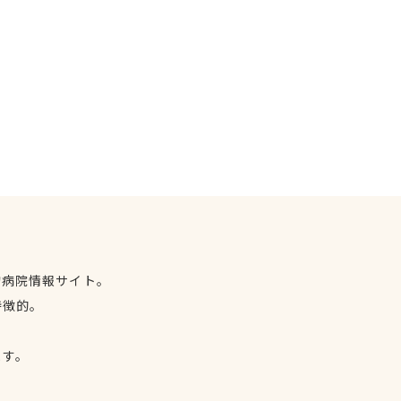
物病院情報サイト。
特徴的。
、
ます。