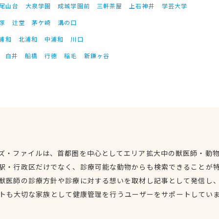
尾山台
大泉学園
成城学園前
三軒茶屋
上石神井
学芸大学
塚
辻堂
茅ケ崎
溝の口
浦和
北浦和
中浦和
川口
白井
船橋
行徳
稲毛
新鎌ヶ谷
ズ・ファイルは、首都圏を中心としてエリア拡大中の獣医師・動
駅・行政区だけでなく、診療可能な動物からも検索できることが
獣医師の診療方針や診療に対する想いを取材し記事として発信し
トも大切な家族として健康管理を行うユーザーをサポートしてい