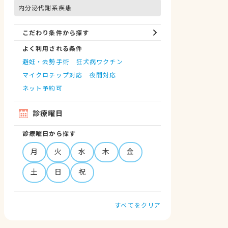
内分泌代謝系疾患
こだわり条件から探す
よく利用される条件
避妊・去勢手術
狂犬病ワクチン
マイクロチップ対応
夜間対応
ネット予約可
診療曜日
診療曜日から探す
月
火
水
木
金
土
日
祝
すべてをクリア