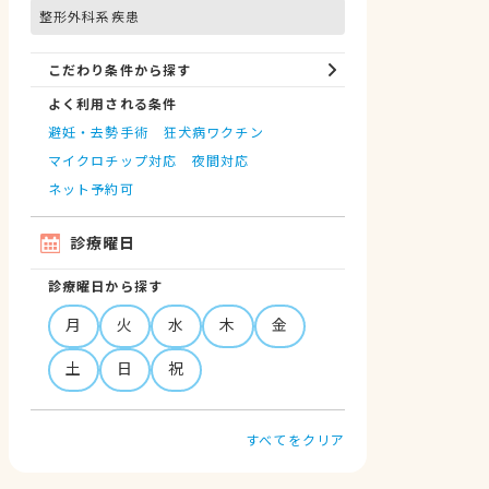
整形外科系疾患
こだわり条件から探す
よく利用される条件
避妊・去勢手術
狂犬病ワクチン
マイクロチップ対応
夜間対応
ネット予約可
診療曜日
診療曜日から探す
月
火
水
木
金
土
日
祝
すべてをクリア