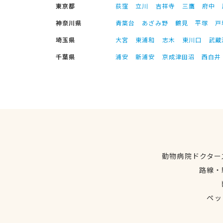
東京都
荻窪
立川
吉祥寺
三鷹
府中
神奈川県
青葉台
あざみ野
鶴見
平塚
戸
埼玉県
大宮
東浦和
志木
東川口
武蔵
千葉県
浦安
新浦安
京成津田沼
西白井
動物病院ドクター
路線・
ペッ