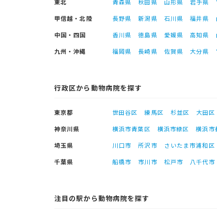
東北
青森県
秋田県
山形県
岩手県
甲信越・北陸
長野県
新潟県
石川県
福井県
中国・四国
香川県
徳島県
愛媛県
高知県
九州・沖縄
福岡県
長崎県
佐賀県
大分県
行政区から動物病院を探す
東京都
世田谷区
練馬区
杉並区
大田区
神奈川県
横浜市青葉区
横浜市緑区
横浜市
埼玉県
川口市
所沢市
さいたま市浦和区
千葉県
船橋市
市川市
松戸市
八千代市
注目の駅から動物病院を探す