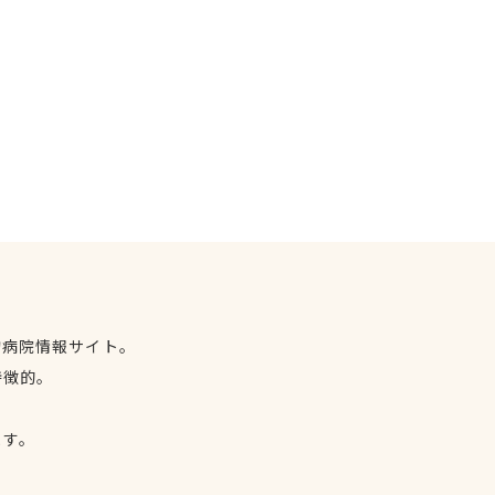
物病院情報サイト。
特徴的。
、
ます。