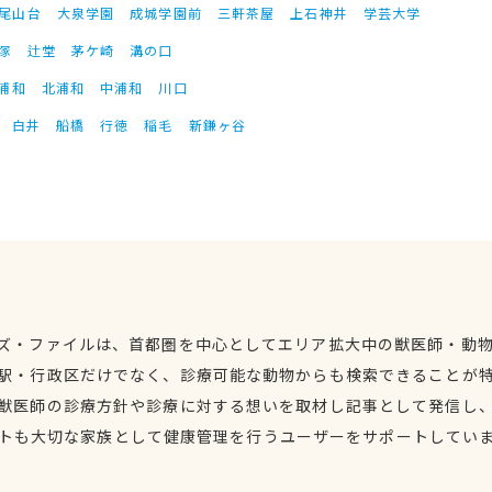
尾山台
大泉学園
成城学園前
三軒茶屋
上石神井
学芸大学
塚
辻堂
茅ケ崎
溝の口
浦和
北浦和
中浦和
川口
白井
船橋
行徳
稲毛
新鎌ヶ谷
ズ・ファイルは、首都圏を中心としてエリア拡大中の獣医師・動
駅・行政区だけでなく、診療可能な動物からも検索できることが
獣医師の診療方針や診療に対する想いを取材し記事として発信し
トも大切な家族として健康管理を行うユーザーをサポートしてい