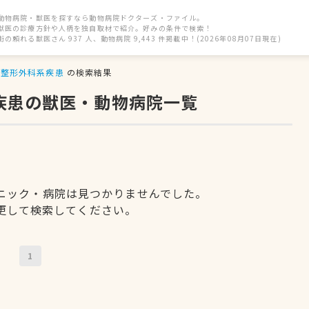
動物病院・獣医を探すなら動物病院ドクターズ・ファイル。
獣医の診療方針や人柄を独自取材で紹介。好みの条件で検索！
街の頼れる獣医さん 937 人、動物病院 9,443 件掲載中！(2026年08月07日現在)
整形外科系疾患
の検索結果
疾患の獣医・動物病院一覧
ニック・病院は見つかりませんでした。
更して検索してください。
1