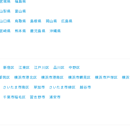
宮城県
福島県
山梨県
富山県
山口県
鳥取県
島根県
岡山県
広島県
宮崎県
熊本県
鹿児島県
沖縄県
新宿区
江東区
江戸川区
品川区
中野区
都筑区
横浜市港北区
横浜市港南区
横浜市鶴見区
横浜市戸塚区
横浜
さいたま市南区
草加市
さいたま市緑区
越谷市
千葉市稲毛区
習志野市
浦安市