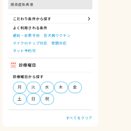
感染症系疾患
こだわり条件から探す
よく利用される条件
避妊・去勢手術
狂犬病ワクチン
マイクロチップ対応
夜間対応
ネット予約可
診療曜日
診療曜日から探す
月
火
水
木
金
土
日
祝
すべてをクリア