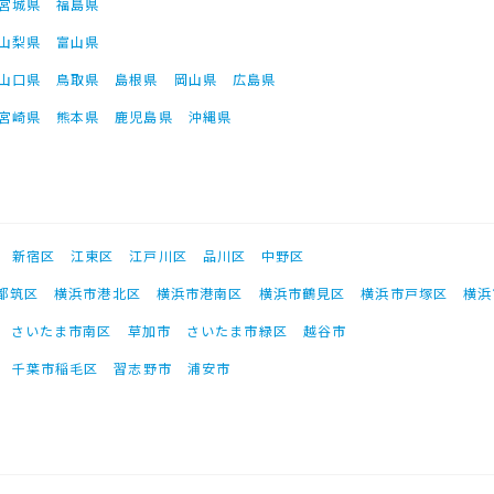
宮城県
福島県
山梨県
富山県
山口県
鳥取県
島根県
岡山県
広島県
宮崎県
熊本県
鹿児島県
沖縄県
新宿区
江東区
江戸川区
品川区
中野区
都筑区
横浜市港北区
横浜市港南区
横浜市鶴見区
横浜市戸塚区
横浜
さいたま市南区
草加市
さいたま市緑区
越谷市
千葉市稲毛区
習志野市
浦安市