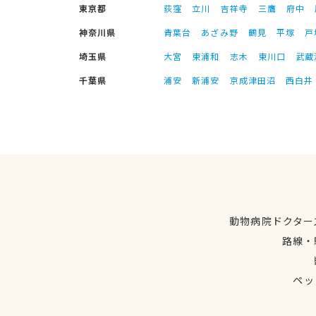
東京都
荻窪
立川
吉祥寺
三鷹
府中
神奈川県
青葉台
あざみ野
鶴見
平塚
戸
埼玉県
大宮
東浦和
志木
東川口
武蔵
千葉県
浦安
新浦安
京成津田沼
西白井
動物病院ドクター
路線・
ペッ