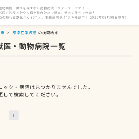
動物病院・獣医を探すなら動物病院ドクターズ・ファイル。
獣医の診療方針や人柄を独自取材で紹介。好みの条件で検索！
街の頼れる獣医さん 937 人、動物病院 9,443 件掲載中！(2026年08月08日現在)
内市
感染症系疾患
の検索結果
獣医・動物病院一覧
ニック・病院は見つかりませんでした。
更して検索してください。
1