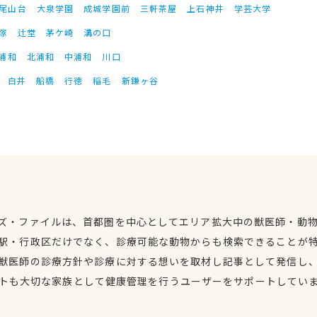
尾山台
大泉学園
成城学園前
三軒茶屋
上石神井
学芸大学
塚
辻堂
茅ケ崎
溝の口
浦和
北浦和
中浦和
川口
白井
船橋
行徳
稲毛
新鎌ヶ谷
ズ・ファイルは、首都圏を中心としてエリア拡大中の獣医師・動
駅・行政区だけでなく、診療可能な動物からも検索できることが
獣医師の診療方針や診療に対する想いを取材し記事として発信し
トも大切な家族として健康管理を行うユーザーをサポートしてい