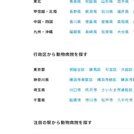
東北
青森県
秋田県
山形県
岩手県
甲信越・北陸
長野県
新潟県
石川県
福井県
中国・四国
香川県
徳島県
愛媛県
高知県
九州・沖縄
福岡県
長崎県
佐賀県
大分県
行政区から動物病院を探す
東京都
世田谷区
練馬区
杉並区
大田区
神奈川県
横浜市青葉区
横浜市緑区
横浜市
埼玉県
川口市
所沢市
さいたま市浦和区
千葉県
船橋市
市川市
松戸市
八千代市
注目の駅から動物病院を探す