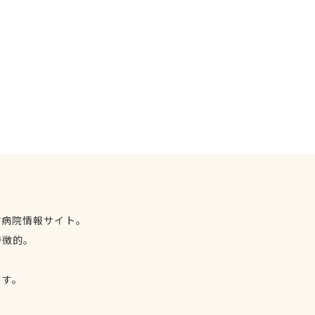
物病院情報サイト。
特徴的。
、
ます。