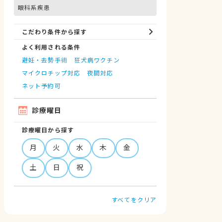
眼科系疾患
こだわり条件から探す
よく利用される条件
避妊・去勢手術
狂犬病ワクチン
マイクロチップ対応
夜間対応
ネット予約可
診療曜日
診療曜日から探す
月
火
水
木
金
土
日
祝
すべてをクリア