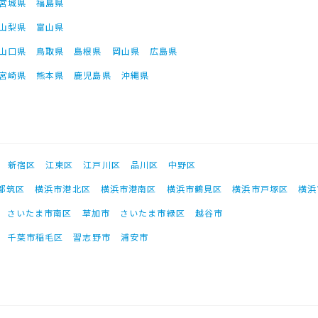
宮城県
福島県
山梨県
富山県
山口県
鳥取県
島根県
岡山県
広島県
宮崎県
熊本県
鹿児島県
沖縄県
新宿区
江東区
江戸川区
品川区
中野区
都筑区
横浜市港北区
横浜市港南区
横浜市鶴見区
横浜市戸塚区
横浜
さいたま市南区
草加市
さいたま市緑区
越谷市
千葉市稲毛区
習志野市
浦安市