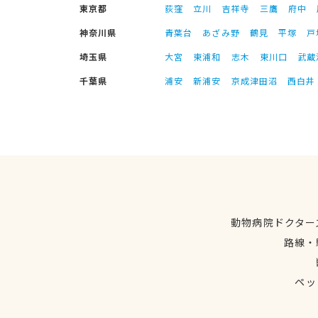
東京都
荻窪
立川
吉祥寺
三鷹
府中
神奈川県
青葉台
あざみ野
鶴見
平塚
戸
埼玉県
大宮
東浦和
志木
東川口
武蔵
千葉県
浦安
新浦安
京成津田沼
西白井
動物病院ドクター
路線・
ペッ