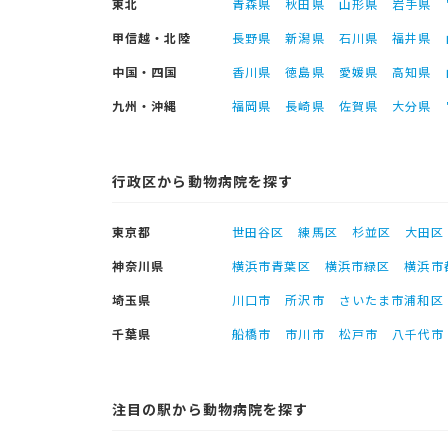
東北
青森県
秋田県
山形県
岩手県
甲信越・北陸
長野県
新潟県
石川県
福井県
中国・四国
香川県
徳島県
愛媛県
高知県
九州・沖縄
福岡県
長崎県
佐賀県
大分県
行政区から動物病院を探す
東京都
世田谷区
練馬区
杉並区
大田区
神奈川県
横浜市青葉区
横浜市緑区
横浜市
埼玉県
川口市
所沢市
さいたま市浦和区
千葉県
船橋市
市川市
松戸市
八千代市
注目の駅から動物病院を探す