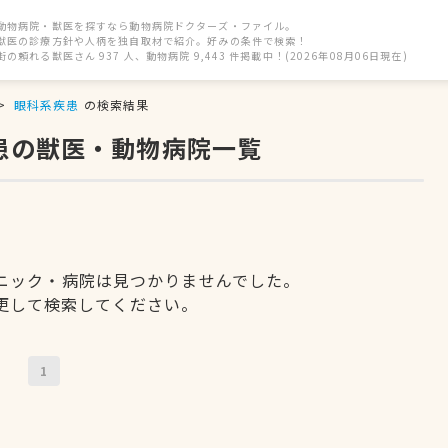
動物病院・獣医を探すなら動物病院ドクターズ・ファイル。
獣医の診療方針や人柄を独自取材で紹介。好みの条件で検索！
街の頼れる獣医さん 937 人、動物病院 9,443 件掲載中！(2026年08月06日現在)
眼科系疾患
の検索結果
患の獣医・動物病院一覧
ニック・病院は見つかりませんでした。
更して検索してください。
1