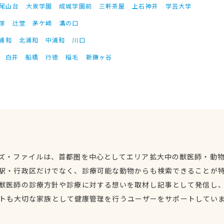
尾山台
大泉学園
成城学園前
三軒茶屋
上石神井
学芸大学
塚
辻堂
茅ケ崎
溝の口
浦和
北浦和
中浦和
川口
白井
船橋
行徳
稲毛
新鎌ヶ谷
ズ・ファイルは、首都圏を中心としてエリア拡大中の獣医師・動
駅・行政区だけでなく、診療可能な動物からも検索できることが
獣医師の診療方針や診療に対する想いを取材し記事として発信し
トも大切な家族として健康管理を行うユーザーをサポートしてい