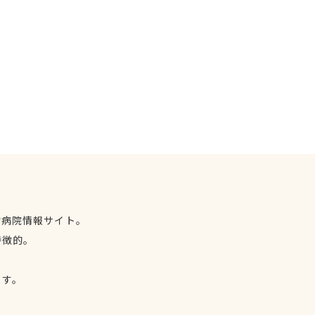
物病院情報サイト。
特徴的。
、
ます。