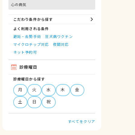
心の病気
こだわり条件から探す
よく利用される条件
避妊・去勢手術
狂犬病ワクチン
マイクロチップ対応
夜間対応
ネット予約可
診療曜日
診療曜日から探す
月
火
水
木
金
土
日
祝
すべてをクリア