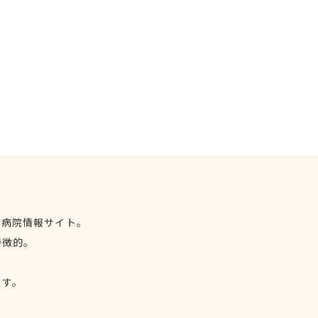
物病院情報サイト。
特徴的。
、
ます。