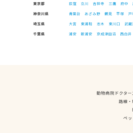
東京都
荻窪
立川
吉祥寺
三鷹
府中
神奈川県
青葉台
あざみ野
鶴見
平塚
戸
埼玉県
大宮
東浦和
志木
東川口
武蔵
千葉県
浦安
新浦安
京成津田沼
西白井
動物病院ドクター
路線・
ペッ