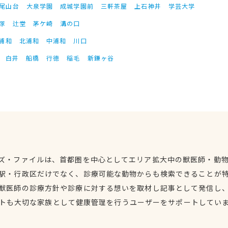
尾山台
大泉学園
成城学園前
三軒茶屋
上石神井
学芸大学
塚
辻堂
茅ケ崎
溝の口
浦和
北浦和
中浦和
川口
白井
船橋
行徳
稲毛
新鎌ヶ谷
ズ・ファイルは、首都圏を中心としてエリア拡大中の獣医師・動
駅・行政区だけでなく、診療可能な動物からも検索できることが
獣医師の診療方針や診療に対する想いを取材し記事として発信し
トも大切な家族として健康管理を行うユーザーをサポートしてい