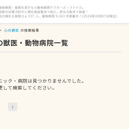
動物病院・獣医を探すなら動物病院ドクターズ・ファイル。
獣医の診療方針や人柄を独自取材で紹介。好みの条件で検索！
街の頼れる獣医さん 937 人、動物病院 9,443 件掲載中！(2026年08月07日現在)
心の病気
の検索結果
の獣医・動物病院一覧
ニック・病院は見つかりませんでした。
更して検索してください。
1