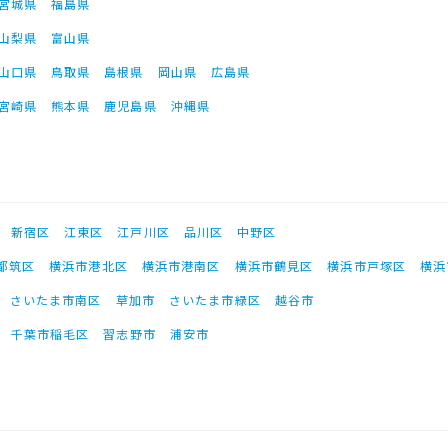
宮城県
福島県
山梨県
富山県
山口県
鳥取県
島根県
岡山県
広島県
宮崎県
熊本県
鹿児島県
沖縄県
新宿区
江東区
江戸川区
品川区
中野区
都筑区
横浜市港北区
横浜市港南区
横浜市鶴見区
横浜市戸塚区
横浜
さいたま市南区
草加市
さいたま市緑区
越谷市
千葉市稲毛区
習志野市
浦安市