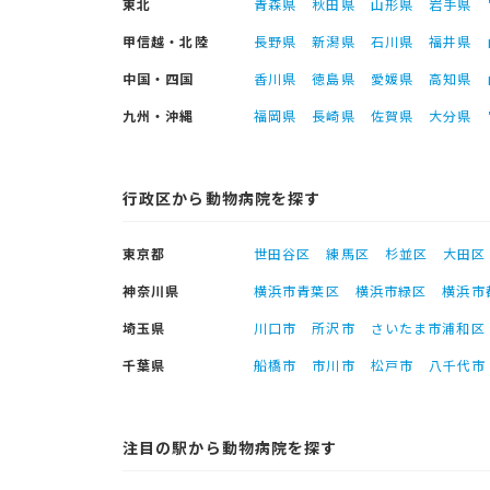
東北
青森県
秋田県
山形県
岩手県
甲信越・北陸
長野県
新潟県
石川県
福井県
中国・四国
香川県
徳島県
愛媛県
高知県
九州・沖縄
福岡県
長崎県
佐賀県
大分県
行政区から動物病院を探す
東京都
世田谷区
練馬区
杉並区
大田区
神奈川県
横浜市青葉区
横浜市緑区
横浜市
埼玉県
川口市
所沢市
さいたま市浦和区
千葉県
船橋市
市川市
松戸市
八千代市
注目の駅から動物病院を探す