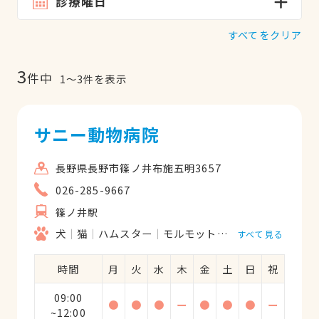
診療曜日
すべてをクリア
3
件中
1
〜
3
件を表示
サニー動物病院
長野県長野市篠ノ井布施五明3657
026-285-9667
篠ノ井駅
犬
猫
ハムスター
モルモット
フェレット
うさ
すべて見る
時間
月
火
水
木
金
土
日
祝
09:00
●
●
●
ー
●
●
●
ー
~12:00