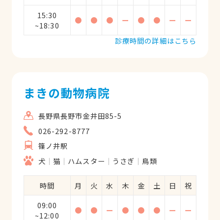
15:30
●
●
●
ー
●
●
ー
ー
~18:30
診療時間の詳細はこちら
まきの動物病院
長野県長野市金井田85-5
026-292-8777
篠ノ井駅
犬
猫
ハムスター
うさぎ
鳥類
時間
月
火
水
木
金
土
日
祝
09:00
●
●
ー
●
●
●
ー
ー
~12:00