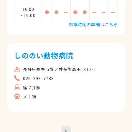
16:00
●
●
ー
●
●
ー
ー
ー
~19:00
診療時間の詳細はこちら
しののい動物病院
長野県長野市篠ノ井布施高田1312-1
026-293-7788
篠ノ井駅
犬
猫
1