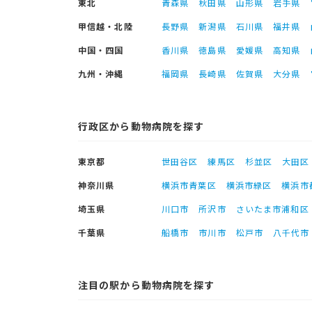
東北
青森県
秋田県
山形県
岩手県
甲信越・北陸
長野県
新潟県
石川県
福井県
中国・四国
香川県
徳島県
愛媛県
高知県
九州・沖縄
福岡県
長崎県
佐賀県
大分県
行政区から動物病院を探す
東京都
世田谷区
練馬区
杉並区
大田区
神奈川県
横浜市青葉区
横浜市緑区
横浜市
埼玉県
川口市
所沢市
さいたま市浦和区
千葉県
船橋市
市川市
松戸市
八千代市
注目の駅から動物病院を探す