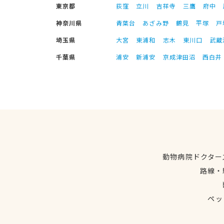
東京都
荻窪
立川
吉祥寺
三鷹
府中
神奈川県
青葉台
あざみ野
鶴見
平塚
戸
埼玉県
大宮
東浦和
志木
東川口
武蔵
千葉県
浦安
新浦安
京成津田沼
西白井
動物病院ドクター
路線・
ペッ