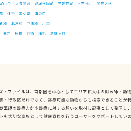
尾山台
大泉学園
成城学園前
三軒茶屋
上石神井
学芸大学
塚
辻堂
茅ケ崎
溝の口
浦和
北浦和
中浦和
川口
白井
船橋
行徳
稲毛
新鎌ヶ谷
ズ・ファイルは、首都圏を中心としてエリア拡大中の獣医師・動
駅・行政区だけでなく、診療可能な動物からも検索できることが
獣医師の診療方針や診療に対する想いを取材し記事として発信し
トも大切な家族として健康管理を行うユーザーをサポートしてい