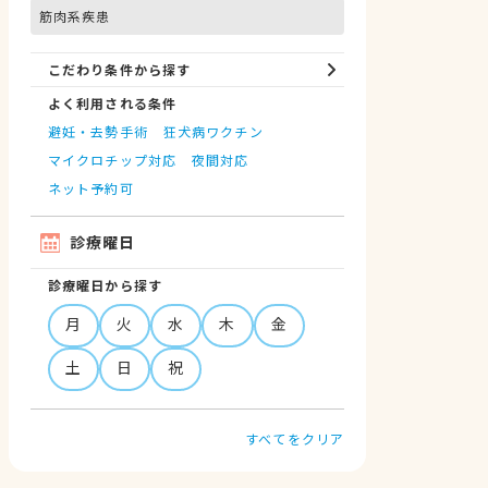
筋肉系疾患
こだわり条件から探す
よく利用される条件
避妊・去勢手術
狂犬病ワクチン
マイクロチップ対応
夜間対応
ネット予約可
診療曜日
診療曜日から探す
月
火
水
木
金
土
日
祝
すべてをクリア