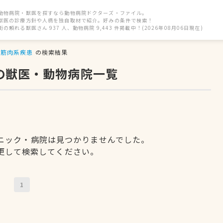
動物病院・獣医を探すなら動物病院ドクターズ・ファイル。
獣医の診療方針や人柄を独自取材で紹介。好みの条件で検索！
街の頼れる獣医さん 937 人、動物病院 9,443 件掲載中！(2026年08月06日現在)
筋肉系疾患
の検索結果
の獣医・動物病院一覧
ニック・病院は見つかりませんでした。
更して検索してください。
1