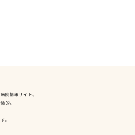
物病院情報サイト。
特徴的。
、
ます。