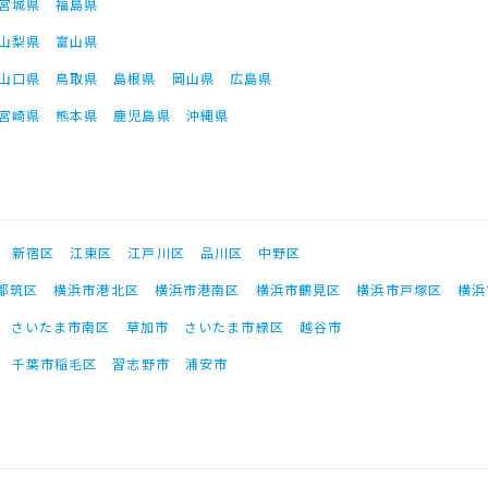
宮城県
福島県
山梨県
富山県
山口県
鳥取県
島根県
岡山県
広島県
宮崎県
熊本県
鹿児島県
沖縄県
新宿区
江東区
江戸川区
品川区
中野区
都筑区
横浜市港北区
横浜市港南区
横浜市鶴見区
横浜市戸塚区
横浜
さいたま市南区
草加市
さいたま市緑区
越谷市
千葉市稲毛区
習志野市
浦安市