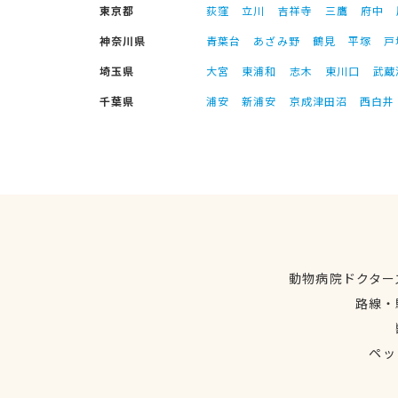
東京都
荻窪
立川
吉祥寺
三鷹
府中
神奈川県
青葉台
あざみ野
鶴見
平塚
戸
埼玉県
大宮
東浦和
志木
東川口
武蔵
千葉県
浦安
新浦安
京成津田沼
西白井
動物病院ドクター
路線・
ペッ