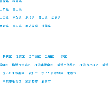
宮城県
福島県
山梨県
富山県
山口県
鳥取県
島根県
岡山県
広島県
宮崎県
熊本県
鹿児島県
沖縄県
新宿区
江東区
江戸川区
品川区
中野区
都筑区
横浜市港北区
横浜市港南区
横浜市鶴見区
横浜市戸塚区
横浜
さいたま市南区
草加市
さいたま市緑区
越谷市
千葉市稲毛区
習志野市
浦安市