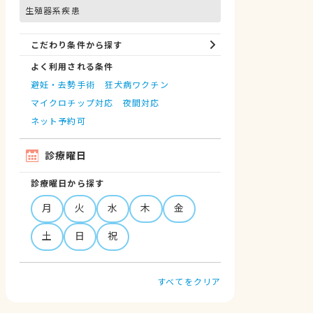
生殖器系疾患
こだわり条件から探す
よく利用される条件
避妊・去勢手術
狂犬病ワクチン
マイクロチップ対応
夜間対応
ネット予約可
診療曜日
診療曜日から探す
月
火
水
木
金
土
日
祝
すべてをクリア