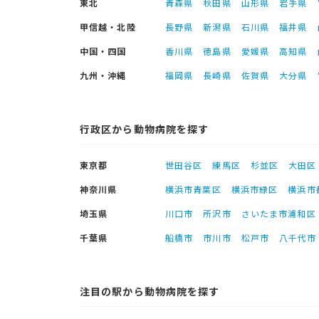
東北
青森県
秋田県
山形県
岩手県
甲信越・北陸
長野県
新潟県
石川県
福井県
中国・四国
香川県
徳島県
愛媛県
高知県
九州・沖縄
福岡県
長崎県
佐賀県
大分県
行政区から動物病院を探す
東京都
世田谷区
練馬区
杉並区
大田区
神奈川県
横浜市青葉区
横浜市緑区
横浜市
埼玉県
川口市
所沢市
さいたま市浦和区
千葉県
船橋市
市川市
松戸市
八千代市
注目の駅から動物病院を探す