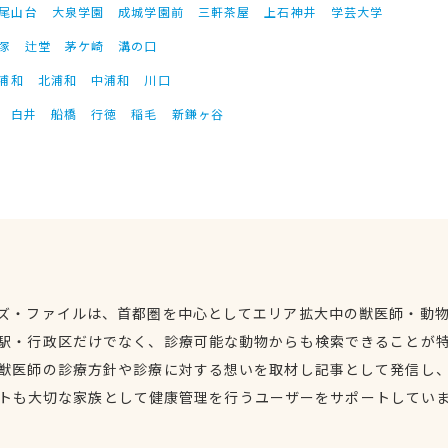
尾山台
大泉学園
成城学園前
三軒茶屋
上石神井
学芸大学
塚
辻堂
茅ケ崎
溝の口
浦和
北浦和
中浦和
川口
白井
船橋
行徳
稲毛
新鎌ヶ谷
ズ・ファイルは、首都圏を中心としてエリア拡大中の獣医師・動
駅・行政区だけでなく、診療可能な動物からも検索できることが
獣医師の診療方針や診療に対する想いを取材し記事として発信し
トも大切な家族として健康管理を行うユーザーをサポートしてい