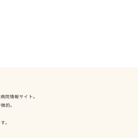
物病院情報サイト。
特徴的。
、
ます。