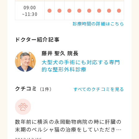
09:00
●
●
●
●
●
●
●
●
~11:30
診療時間の詳細はこちら
ドクター紹介記事
藤井 聖久 院長
大型犬の手術にも対応する専門
的な整形外科診療
クチコミ
すべてのクチコミを見る
（
1
件）
数年前に横浜の永岡動物病院の時に肝臓の
末期のペルシャ猫の治療をしていただきま
した。動物や飼い主の立場になり、人間