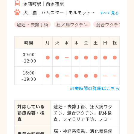
永福町駅
西永福駅
犬
猫
ハムスター
モルモット
フェレット
うさ
すべて見る
避妊・去勢手術
狂犬病ワクチン
混合ワクチン
時間
月
火
水
木
金
土
日
祝
09:00
●
●
ー
●
●
●
●
●
~12:00
16:00
●
●
ー
●
●
●
ー
ー
~19:00
診療時間の詳細はこちら
対応している
避妊・去勢手術、狂犬病ワク
診療内容・検
チン、混合ワクチン、抗体検
査
査、フィラリア予防、ノミ・
ダニ予防、マイクロチップ対
脳・神経系疾患、消化器系疾
応、健康診断、各種検査、外
得意な診療領