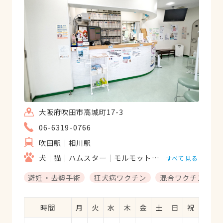
けながら診察してくれます。診察後も分か
りやすく説明してくれるので安心して帰れ
ます（もちろん、適格な診断し扱い方など
も含めて）。また不明なことがあれば質問
しやすい雰囲気があってとても飼い主とし
て安心して診てもらってます。勿論、院長
先生、副院長先生、看護師の小島さん、と
ても雰囲気がよく好感もてます。終身マー
サー動物病院にお世話になるつもりです。
大阪府吹田市高城町17-3
06-6319-0766
吹田駅
相川駅
犬
猫
ハムスター
モルモット
うさぎ
鳥類
すべて見る
避妊・去勢手術
狂犬病ワクチン
混合ワクチン
時間
月
火
水
木
金
土
日
祝