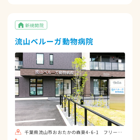
す。外に体重計が置いてあるので、ペット
の散歩がてら寄り道したりしちゃいます！
たまにポニーが外にいて、触れ合うことも
新規開院
できるし、子供も大喜び！院長先生は午前
中しか居ないのが残念だけど、院長先生筆
流山ベルーガ動物病院
頭にスタッフの皆さんが気さくで明るい方
ばかりなのでついつい話が弾んでしまいま
す。
千葉県流山市おおたかの森東4-6-1 フリージアおおたかの森