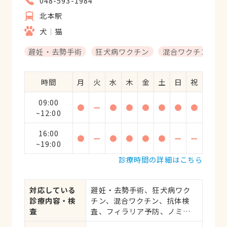
048-593-1984
北本駅
犬
猫
避妊・去勢手術
狂犬病ワクチン
混合ワクチン
時間
月
火
水
木
金
土
日
祝
09:00
●
ー
●
●
●
●
●
●
~12:00
16:00
●
ー
●
●
●
●
ー
ー
~19:00
診療時間の詳細はこちら
対応している
避妊・去勢手術、狂犬病ワク
診療内容・検
チン、混合ワクチン、抗体検
査
査、フィラリア予防、ノミ・
ダニ予防、マイクロチップ対