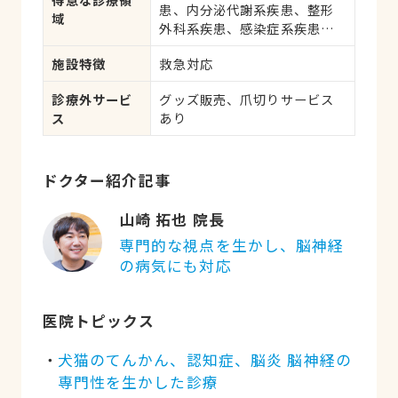
患、内分泌代謝系疾患、整形
科手術
域
外科系疾患、感染症系疾患、
中毒、眼科系疾患、循環器系
施設特徴
救急対応
疾患、肝・胆・すい臓系疾
患、血液・免疫系疾患、耳系
診療外サービ
グッズ販売、爪切りサービス
疾患、寄生虫、心の病気、皮
ス
あり
膚系疾患、呼吸器系疾患、
腎・泌尿器系疾患、筋肉系疾
患、生殖器系疾患、腫瘍・が
ん、アレルギー、歯と口腔系
ドクター紹介記事
疾患、けが・その他
山崎 拓也 院長
専門的な視点を生かし、脳神経
の病気にも対応
医院トピックス
犬猫のてんかん、認知症、脳炎 脳神経の
専門性を生かした診療