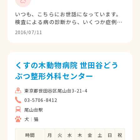
いつも、こちらにお世話になっています。
検査による病の診断から、いくつか症例候
補を出して、飼い主によって選ばせてくれ
2016/07/11
るやり方にはとても共感できます。技術力
も確かで、獣医師の皆さんやスタッフの皆
さんもとても親切です。
くすの木動物病院 世田谷どう
ぶつ整形外科センター
東京都世田谷区尾山台3-21-4
03-5706-8412
尾山台駅
犬
猫
時間
月
火
水
木
金
土
日
祝