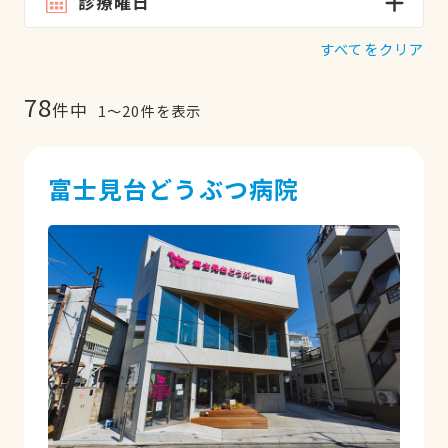
診療曜日
すべてをクリア
78
件中
1
〜
20
件を表示
富士見台どうぶつ病院