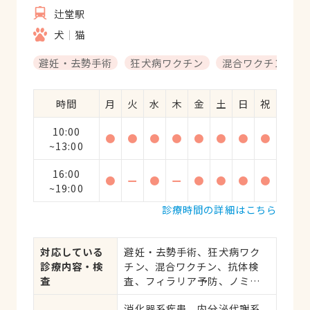
辻堂駅
犬
猫
避妊・去勢手術
狂犬病ワクチン
混合ワクチン
時間
月
火
水
木
金
土
日
祝
10:00
●
●
●
●
●
●
●
●
~13:00
16:00
●
ー
●
ー
●
●
●
●
~19:00
診療時間の詳細はこちら
対応している
避妊・去勢手術、狂犬病ワク
診療内容・検
チン、混合ワクチン、抗体検
査
査、フィラリア予防、ノミ・
ダニ予防、マイクロチップ対
消化器系疾患、内分泌代謝系
応、健康診断、各種検査、外