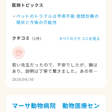
医院トピックス
ペットのトラブルは予測不能 夜間診療の
現状と今後の可能性
クチコミ
すべてのクチコミを見る
（
1
件）
若い先生だったので、不安でしたが、腕は
あり、説明は丁寧で驚きました。あの年代
で院長先生になっいるだけあるなという感
2020/06/30
じでした。これからもよろしくお願いしま
す。
マーサ動物病院 動物医療セン