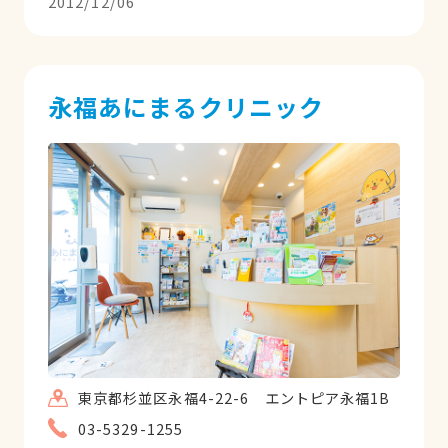
2012/12/06
性、親しみやすさ、素朴な感じが素敵な先
生でした。さすがは永岡先生のお弟子さん
だと思いました。今までで一番心の残る先
生です。永岡先生のおやめになってからど
永福あにまるクリニック
ちらに行かれたのかと思っていましたが、
たまたまこのサイトで藤井先生を見つけま
した。開院していたのですね。おめでとう
ございます。ご活躍をお祈りしておりま
す。
東京都杉並区永福4-22-6 エントピア永福1B
03-5329-1255