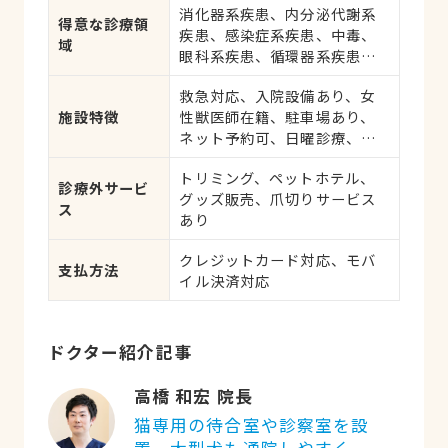
消化器系疾患、内分泌代謝系
応、健康診断、各種検査、外
得意な診療領
疾患、感染症系疾患、中毒、
科手術
域
眼科系疾患、循環器系疾患、
肝・胆・すい臓系疾患、血
救急対応、入院設備あり、女
液・免疫系疾患、耳系疾患、
施設特徴
性獣医師在籍、駐車場あり、
寄生虫、皮膚系疾患、呼吸器
ネット予約可、日曜診療、祝
系疾患、腎・泌尿器系疾患、
日診療
生殖器系疾患、腫瘍・がん、
トリミング、ペットホテル、
アレルギー、歯と口腔系疾
診療外サービ
グッズ販売、爪切りサービス
患、けが・その他
ス
あり
クレジットカード対応、モバ
支払方法
イル決済対応
ドクター紹介記事
高橋 和宏 院長
猫専用の待合室や診察室を設
置。大型犬も通院しやすく