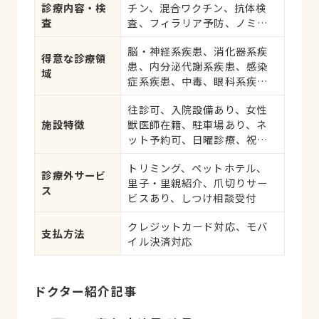
診療内容・検
チン、混合ワクチン、抗体検
査
査、フィラリア予防、ノミ・
ダニ予防、マイクロチップ対
脳・神経系疾患、消化器系疾
応、健康診断、各種検査、外
得意な診療領
患、内分泌代謝系疾患、感染
科手術
域
症系疾患、中毒、眼科系疾
患、循環器系疾患、肝・胆・
往診可、入院設備あり、女性
すい臓系疾患、血液・免疫系
施設特徴
獣医師在籍、駐車場あり、ネ
疾患、耳系疾患、寄生虫、心
ット予約可、日曜診療、祝日
の病気、皮膚系疾患、呼吸器
診療
系疾患、腎・泌尿器系疾患、
トリミング、ペットホテル、
生殖器系疾患、腫瘍・がん、
診療外サービ
里子・里親紹介、爪切りサー
アレルギー、歯と口腔系疾
ス
ビスあり、しつけ相談受付
患、けが・その他
クレジットカード対応、モバ
支払方法
イル決済対応
ドクター紹介記事