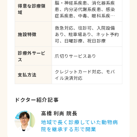
脳・神経系疾患、消化器系疾
応、健康診断、各種検査、外
得意な診療領
患、内分泌代謝系疾患、感染
科手術
域
症系疾患、中毒、眼科系疾
患、肝・胆・すい臓系疾患、
救急対応、往診可、入院設備
血液・免疫系疾患、耳系疾
施設特徴
あり、駐車場あり、ネット予約
患、皮膚系疾患、呼吸器系疾
可、日曜診療、祝日診療
患、腎・泌尿器系疾患、生殖
器系疾患、腫瘍・がん、アレ
診療外サービ
ルギー、歯と口腔系疾患、け
爪切りサービスあり
ス
が・その他
クレジットカード対応、モバ
支払方法
イル決済対応
ドクター紹介記事
高橋 利尚 院長
地域で長く診療していた動物病
院を継承する形で開業