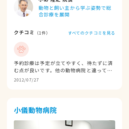
動物と飼い主から学ぶ姿勢で総
合診療を展開
クチコミ
すべてのクチコミを見る
（
1
件）
予約診療は予定が立てやすく、待たずに済
む点が良いです。他の動物病院と違ってた
だ治療すれば良いという姿勢ではなく、予
2012/07/27
防（肥満も含めて）や、しつけなどにもに
力を入れているため、食事の事からしつけ
の相談まであらゆることに相談に乗ってく
れます。もちろん病気などの治療は我が子
小儀動物病院
のように見てくれます。具体的には診察台
に上がって不安な表情をだせば愛情を持っ
てそっと抱きしめ、落ち着いてから話しか