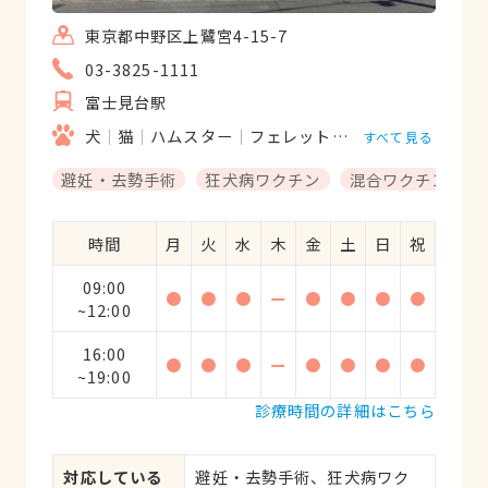
東京都中野区上鷺宮4-15-7
03-3825-1111
富士見台駅
犬
猫
ハムスター
フェレット
モルモット
リス
すべて見る
避妊・去勢手術
狂犬病ワクチン
混合ワクチン
時間
月
火
水
木
金
土
日
祝
09:00
●
●
●
ー
●
●
●
●
~12:00
16:00
●
●
●
ー
●
●
●
●
~19:00
診療時間の詳細はこちら
対応している
避妊・去勢手術、狂犬病ワク