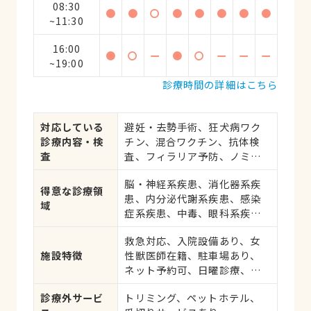
08:30
●
●
〇
●
●
●
●
●
~11:30
16:00
●
〇
ー
●
〇
ー
ー
ー
~19:00
診療時間の詳細はこちら
対応している
避妊・去勢手術、狂犬病ワク
診療内容・検
チン、混合ワクチン、抗体検
査
査、フィラリア予防、ノミ・
ダニ予防、マイクロチップ対
脳・神経系疾患、消化器系疾
応、健康診断、各種検査、外
得意な診療領
患、内分泌代謝系疾患、感染
科手術
域
症系疾患、中毒、眼科系疾
患、循環器系疾患、肝・胆・
救急対応、入院設備あり、女
すい臓系疾患、血液・免疫系
施設特徴
性獣医師在籍、駐車場あり、
疾患、耳系疾患、寄生虫、皮
ネット予約可、日曜診療、祝
膚系疾患、呼吸器系疾患、
日診療
腎・泌尿器系疾患、生殖器系
診療外サービ
トリミング、ペットホテル、
疾患、腫瘍・がん、アレルギ