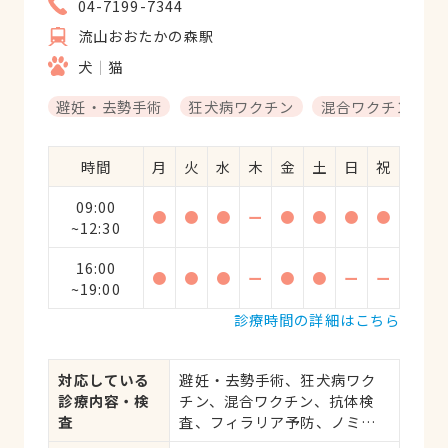
04-7199-7344
流山おおたかの森駅
犬
猫
避妊・去勢手術
狂犬病ワクチン
混合ワクチン
時間
月
火
水
木
金
土
日
祝
09:00
●
●
●
ー
●
●
●
●
~12:30
16:00
●
●
●
ー
●
●
ー
ー
~19:00
診療時間の詳細はこちら
対応している
避妊・去勢手術、狂犬病ワク
診療内容・検
チン、混合ワクチン、抗体検
査
査、フィラリア予防、ノミ・
ダニ予防、マイクロチップ対