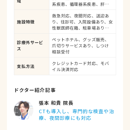
域
系疾患、循環器系疾患、肝・
胆・すい臓系疾患、血液・免
救急対応、夜間対応、送迎あ
疫系疾患、耳系疾患、皮膚系
施設特徴
り、往診可、入院設備あり、女
疾患、腎・泌尿器系疾患、生
性獣医師在籍、駐車場あり、
殖器系疾患、腫瘍・がん、ア
19時以降診療可、ネット予約
レルギー、歯と口腔系疾患、
ペットホテル、グッズ販売、
可、日曜診療、祝日診療
けが・その他
診療外サービ
爪切りサービスあり、しつけ
ス
相談受付
クレジットカード対応、モバ
支払方法
イル決済対応
ドクター紹介記事
張本 和貴 院長
CTも導入し、専門的な検査や治
療、夜間診療にも対応