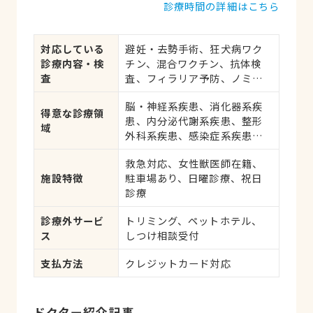
診療時間の詳細はこちら
対応している
避妊・去勢手術、狂犬病ワク
診療内容・検
チン、混合ワクチン、抗体検
査
査、フィラリア予防、ノミ・
ダニ予防、マイクロチップ対
脳・神経系疾患、消化器系疾
応、健康診断、各種検査、外
得意な診療領
患、内分泌代謝系疾患、整形
科手術
域
外科系疾患、感染症系疾患、
眼科系疾患、循環器系疾患、
救急対応、女性獣医師在籍、
肝・胆・すい臓系疾患、血
施設特徴
駐車場あり、日曜診療、祝日
液・免疫系疾患、耳系疾患、
診療
皮膚系疾患、呼吸器系疾患、
腎・泌尿器系疾患、生殖器系
診療外サービ
トリミング、ペットホテル、
疾患、腫瘍・がん、アレルギ
ス
しつけ相談受付
ー、歯と口腔系疾患
支払方法
クレジットカード対応
ドクター紹介記事