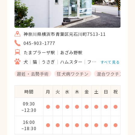
神奈川県横浜市青葉区元石川町7513-11
045-903-1777
たまプラーザ駅
あざみ野駅
犬
猫
うさぎ
ハムスター
フェレット
すべて見る
避妊・去勢手術
狂犬病ワクチン
混合ワクチン
時間
月
火
水
木
金
土
日
祝
09:30
●
●
●
●
●
●
●
●
~12:30
16:00
●
●
●
●
●
●
●
●
~18:30