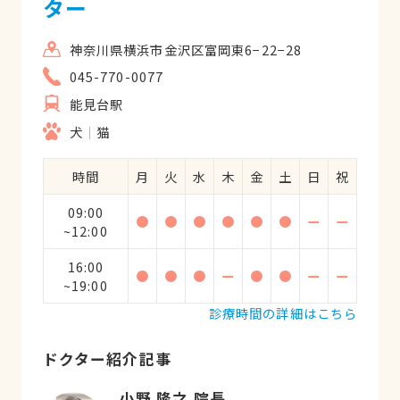
ター
神奈川県横浜市金沢区富岡東6−22−28
045-770-0077
能見台駅
犬
猫
時間
月
火
水
木
金
土
日
祝
09:00
●
●
●
●
●
●
ー
ー
~12:00
16:00
●
●
●
ー
●
●
ー
ー
~19:00
診療時間の詳細はこちら
ドクター紹介記事
小野 隆之 院長