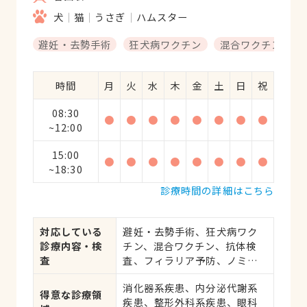
犬
猫
うさぎ
ハムスター
避妊・去勢手術
狂犬病ワクチン
混合ワクチン
時間
月
火
水
木
金
土
日
祝
08:30
●
●
●
●
●
●
●
●
~12:00
15:00
●
●
●
●
●
●
●
●
~18:30
診療時間の詳細はこちら
対応している
避妊・去勢手術、狂犬病ワク
診療内容・検
チン、混合ワクチン、抗体検
査
査、フィラリア予防、ノミ・
ダニ予防、マイクロチップ対
消化器系疾患、内分泌代謝系
応、健康診断、各種検査、外
得意な診療領
疾患、整形外科系疾患、眼科
科手術