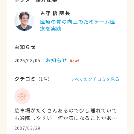
古守 悟 院長
医療の質の向上のためチーム医
療を実践
お知らせ
お知らせ
2026/08/05
クチコミ
すべてのクチコミを見る
（
1
件）
駐車場がたくさんあるので少し離れていて
も通院しやすい。何か気になることがある
と、電話で相談にのってくれるし、対応も
2007/03/29
よくて丁寧なので、お気に入りの病院で