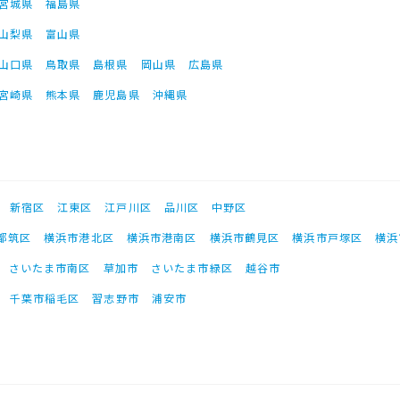
宮城県
福島県
山梨県
富山県
山口県
鳥取県
島根県
岡山県
広島県
宮崎県
熊本県
鹿児島県
沖縄県
新宿区
江東区
江戸川区
品川区
中野区
都筑区
横浜市港北区
横浜市港南区
横浜市鶴見区
横浜市戸塚区
横浜
さいたま市南区
草加市
さいたま市緑区
越谷市
千葉市稲毛区
習志野市
浦安市