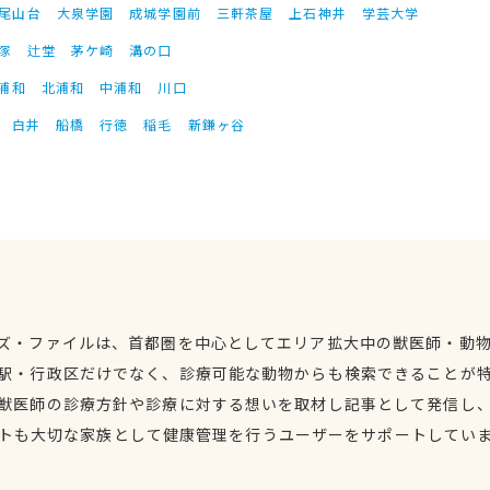
尾山台
大泉学園
成城学園前
三軒茶屋
上石神井
学芸大学
塚
辻堂
茅ケ崎
溝の口
浦和
北浦和
中浦和
川口
白井
船橋
行徳
稲毛
新鎌ヶ谷
ズ・ファイルは、首都圏を中心としてエリア拡大中の獣医師・動
駅・行政区だけでなく、診療可能な動物からも検索できることが
獣医師の診療方針や診療に対する想いを取材し記事として発信し
トも大切な家族として健康管理を行うユーザーをサポートしてい