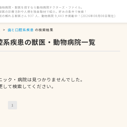
動物病院・獣医を探すなら動物病院ドクターズ・ファイル。
獣医の診療方針や人柄を独自取材で紹介。好みの条件で検索！
街の頼れる獣医さん 937 人、動物病院 9,443 件掲載中！(2026年08月08日現在)
駅
歯と口腔系疾患
の検索結果
口腔系疾患の獣医・動物病院一覧
ニック・病院は見つかりませんでした。
更して検索してください。
1