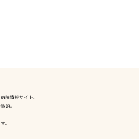
物病院情報サイト。
特徴的。
、
ます。