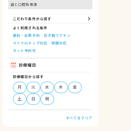
歯と口腔系疾患
こだわり条件から探す
よく利用される条件
避妊・去勢手術
狂犬病ワクチン
マイクロチップ対応
夜間対応
ネット予約可
診療曜日
診療曜日から探す
月
火
水
木
金
土
日
祝
すべてをクリア