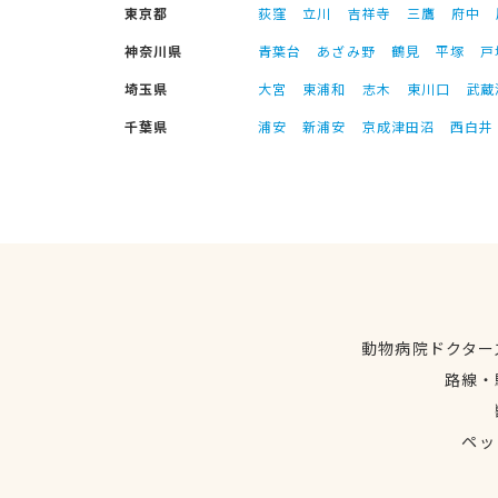
東京都
荻窪
立川
吉祥寺
三鷹
府中
神奈川県
青葉台
あざみ野
鶴見
平塚
戸
埼玉県
大宮
東浦和
志木
東川口
武蔵
千葉県
浦安
新浦安
京成津田沼
西白井
動物病院ドクター
路線・
ペッ