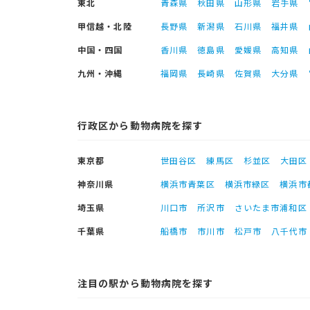
東北
青森県
秋田県
山形県
岩手県
甲信越・北陸
長野県
新潟県
石川県
福井県
中国・四国
香川県
徳島県
愛媛県
高知県
九州・沖縄
福岡県
長崎県
佐賀県
大分県
行政区から動物病院を探す
東京都
世田谷区
練馬区
杉並区
大田区
神奈川県
横浜市青葉区
横浜市緑区
横浜市
埼玉県
川口市
所沢市
さいたま市浦和区
千葉県
船橋市
市川市
松戸市
八千代市
注目の駅から動物病院を探す