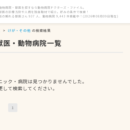
動物病院・獣医を探すなら動物病院ドクターズ・ファイル。
獣医の診療方針や人柄を独自取材で紹介。好みの条件で検索！
街の頼れる獣医さん 937 人、動物病院 9,443 件掲載中！(2026年08月09日現在)
区
けが・その他
の検索結果
獣医・動物病院一覧
ニック・病院は見つかりませんでした。
更して検索してください。
1