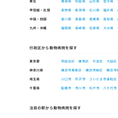
東北
青森県
秋田県
山形県
岩手県
甲信越・北陸
長野県
新潟県
石川県
福井県
中国・四国
香川県
徳島県
愛媛県
高知県
九州・沖縄
福岡県
長崎県
佐賀県
大分県
行政区から動物病院を探す
東京都
世田谷区
練馬区
杉並区
大田区
神奈川県
横浜市青葉区
横浜市緑区
横浜市
埼玉県
川口市
所沢市
さいたま市浦和区
千葉県
船橋市
市川市
松戸市
八千代市
注目の駅から動物病院を探す