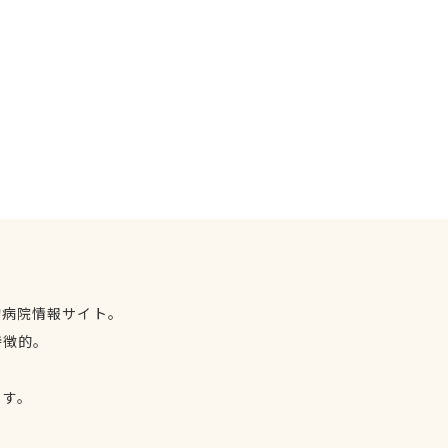
物病院情報サイト。
特徴的。
、
ます。