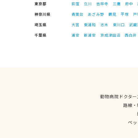
東京都
荻窪
立川
吉祥寺
三鷹
府中
神奈川県
青葉台
あざみ野
鶴見
平塚
戸
埼玉県
大宮
東浦和
志木
東川口
武蔵
千葉県
浦安
新浦安
京成津田沼
西白井
動物病院ドクター
路線・
ペッ