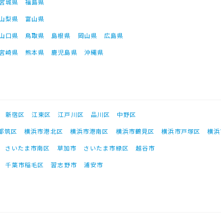
宮城県
福島県
山梨県
富山県
山口県
鳥取県
島根県
岡山県
広島県
宮崎県
熊本県
鹿児島県
沖縄県
新宿区
江東区
江戸川区
品川区
中野区
都筑区
横浜市港北区
横浜市港南区
横浜市鶴見区
横浜市戸塚区
横浜
さいたま市南区
草加市
さいたま市緑区
越谷市
千葉市稲毛区
習志野市
浦安市