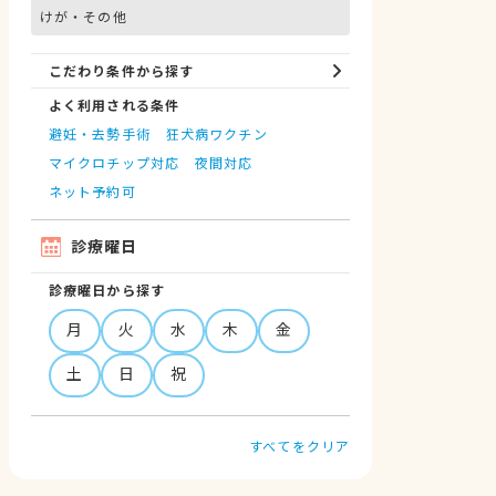
けが・その他
こだわり条件から探す
よく利用される条件
避妊・去勢手術
狂犬病ワクチン
マイクロチップ対応
夜間対応
ネット予約可
診療曜日
診療曜日から探す
月
火
水
木
金
土
日
祝
すべてをクリア