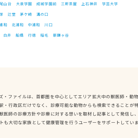
尾山台
大泉学園
成城学園前
三軒茶屋
上石神井
学芸大学
塚
辻堂
茅ケ崎
溝の口
浦和
北浦和
中浦和
川口
白井
船橋
行徳
稲毛
新鎌ヶ谷
ズ・ファイルは、首都圏を中心としてエリア拡大中の獣医師・動
駅・行政区だけでなく、診療可能な動物からも検索できることが
獣医師の診療方針や診療に対する想いを取材し記事として発信し
トも大切な家族として健康管理を行うユーザーをサポートしてい