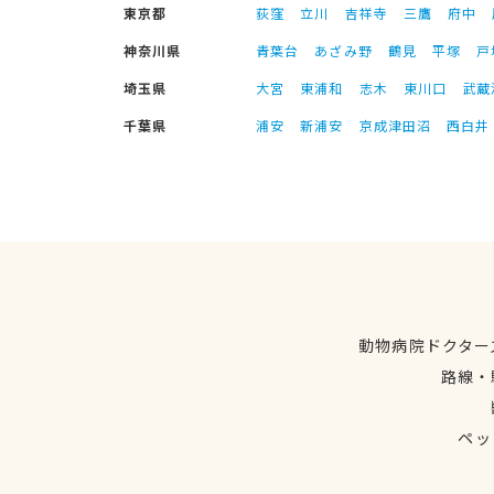
東京都
荻窪
立川
吉祥寺
三鷹
府中
神奈川県
青葉台
あざみ野
鶴見
平塚
戸
埼玉県
大宮
東浦和
志木
東川口
武蔵
千葉県
浦安
新浦安
京成津田沼
西白井
動物病院ドクター
路線・
ペッ