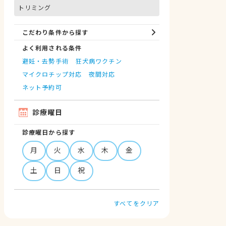
トリミング
こだわり条件から探す
よく利用される条件
避妊・去勢手術
狂犬病ワクチン
マイクロチップ対応
夜間対応
ネット予約可
診療曜日
診療曜日から探す
月
火
水
木
金
土
日
祝
すべてをクリア