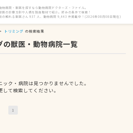
動物病院・獣医を探すなら動物病院ドクターズ・ファイル。
獣医の診療方針や人柄を独自取材で紹介。好みの条件で検索！
街の頼れる獣医さん 937 人、動物病院 9,443 件掲載中！(2026年08月08日現在)
トリミング
の検索結果
グの獣医・動物病院一覧
ニック・病院は見つかりませんでした。
更して検索してください。
1