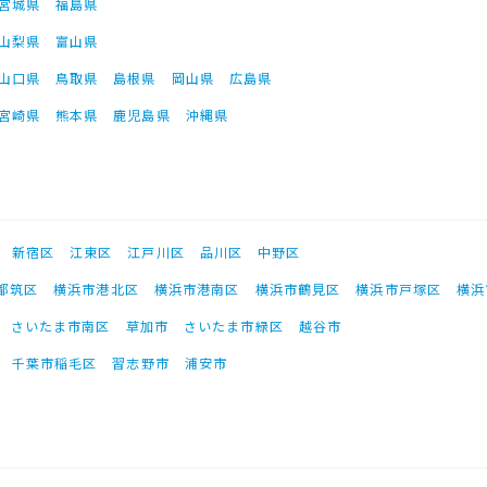
宮城県
福島県
山梨県
富山県
山口県
鳥取県
島根県
岡山県
広島県
宮崎県
熊本県
鹿児島県
沖縄県
新宿区
江東区
江戸川区
品川区
中野区
都筑区
横浜市港北区
横浜市港南区
横浜市鶴見区
横浜市戸塚区
横浜
さいたま市南区
草加市
さいたま市緑区
越谷市
千葉市稲毛区
習志野市
浦安市