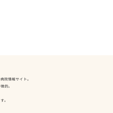
物病院情報サイト。
特徴的。
、
ます。