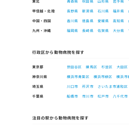
東北
青森県
秋田県
山形県
岩手県
甲信越・北陸
長野県
新潟県
石川県
福井県
中国・四国
香川県
徳島県
愛媛県
高知県
九州・沖縄
福岡県
長崎県
佐賀県
大分県
行政区から動物病院を探す
東京都
世田谷区
練馬区
杉並区
大田区
神奈川県
横浜市青葉区
横浜市緑区
横浜市
埼玉県
川口市
所沢市
さいたま市浦和区
千葉県
船橋市
市川市
松戸市
八千代市
注目の駅から動物病院を探す