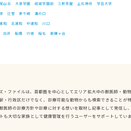
尾山台
大泉学園
成城学園前
三軒茶屋
上石神井
学芸大学
塚
辻堂
茅ケ崎
溝の口
浦和
北浦和
中浦和
川口
白井
船橋
行徳
稲毛
新鎌ヶ谷
ズ・ファイルは、首都圏を中心としてエリア拡大中の獣医師・動
駅・行政区だけでなく、診療可能な動物からも検索できることが
獣医師の診療方針や診療に対する想いを取材し記事として発信し
トも大切な家族として健康管理を行うユーザーをサポートしてい