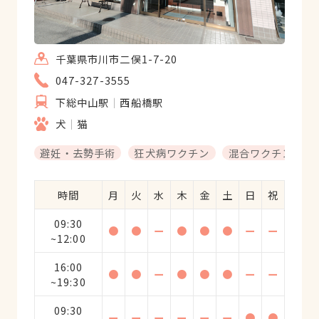
千葉県市川市二俣1-7-20
047-327-3555
下総中山駅
西船橋駅
犬
猫
避妊・去勢手術
狂犬病ワクチン
混合ワクチン
時間
月
火
水
木
金
土
日
祝
09:30
●
●
ー
●
●
●
ー
ー
~12:00
16:00
●
●
ー
●
●
●
ー
ー
~19:30
09:30
ー
ー
ー
ー
ー
ー
●
●