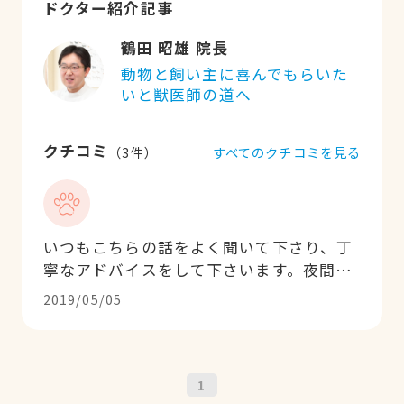
ドクター紹介記事
鶴田 昭雄 院長
動物と飼い主に喜んでもらいた
いと獣医師の道へ
クチコミ
すべてのクチコミを見る
（
3
件）
いつもこちらの話をよく聞いて下さり、丁
寧なアドバイスをして下さいます。夜間救
急へ行くほどでもないけどちょっと心配な
2019/05/05
時などに時間外でも優しく対応して下さい
ます。何度も安心させて頂きました。
1