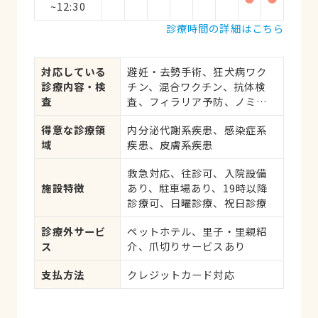
~12:30
診療時間の詳細はこちら
対応している
避妊・去勢手術、狂犬病ワク
診療内容・検
チン、混合ワクチン、抗体検
査
査、フィラリア予防、ノミ・
ダニ予防、マイクロチップ対
得意な診療領
内分泌代謝系疾患、感染症系
応、健康診断、各種検査、外
域
疾患、皮膚系疾患
科手術
救急対応、往診可、入院設備
施設特徴
あり、駐車場あり、19時以降
診療可、日曜診療、祝日診療
診療外サービ
ペットホテル、里子・里親紹
ス
介、爪切りサービスあり
支払方法
クレジットカード対応