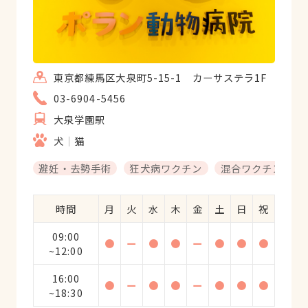
東京都練馬区大泉町5-15-1 カーサステラ1F
03-6904-5456
大泉学園駅
犬
猫
避妊・去勢手術
狂犬病ワクチン
混合ワクチン
時間
月
火
水
木
金
土
日
祝
09:00
●
ー
●
●
ー
●
●
●
~12:00
16:00
●
ー
●
●
ー
●
●
●
~18:30