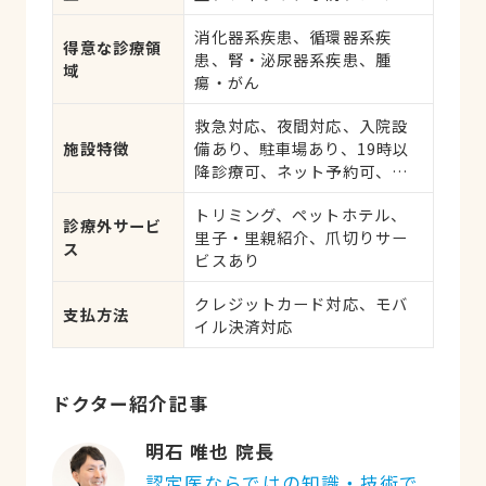
ダニ予防、マイクロチップ対
消化器系疾患、循環器系疾
応、健康診断、各種検査、外
得意な診療領
患、腎・泌尿器系疾患、腫
科手術
域
瘍・がん
救急対応、夜間対応、入院設
施設特徴
備あり、駐車場あり、19時以
降診療可、ネット予約可、日
曜診療、祝日診療
トリミング、ペットホテル、
診療外サービ
里子・里親紹介、爪切りサー
ス
ビスあり
クレジットカード対応、モバ
支払方法
イル決済対応
ドクター紹介記事
明石 唯也 院長
認定医ならではの知識・技術で