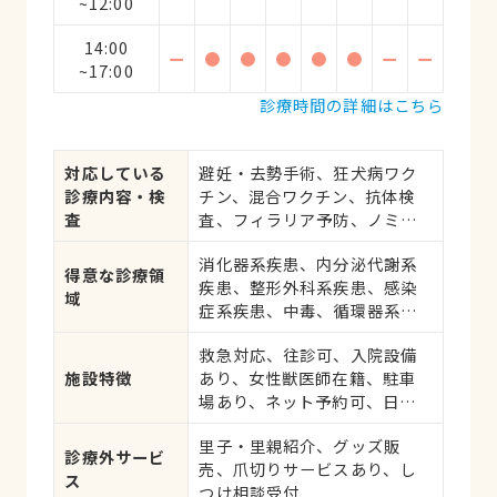
~12:00
14:00
ー
●
●
●
●
●
ー
ー
~17:00
診療時間の詳細はこちら
対応している
避妊・去勢手術、狂犬病ワク
診療内容・検
チン、混合ワクチン、抗体検
査
査、フィラリア予防、ノミ・
ダニ予防、マイクロチップ対
消化器系疾患、内分泌代謝系
応、健康診断、各種検査、外
得意な診療領
疾患、整形外科系疾患、感染
科手術
域
症系疾患、中毒、循環器系疾
患、肝・胆・すい臓系疾患、
救急対応、往診可、入院設備
血液・免疫系疾患、耳系疾
施設特徴
あり、女性獣医師在籍、駐車
患、寄生虫、心の病気、皮膚
場あり、ネット予約可、日曜
系疾患、呼吸器系疾患、腎・
診療、祝日診療
泌尿器系疾患、筋肉系疾患、
里子・里親紹介、グッズ販
生殖器系疾患、腫瘍・がん、
診療外サービ
売、爪切りサービスあり、し
アレルギー、歯と口腔系疾
ス
つけ相談受付
患、けが・その他