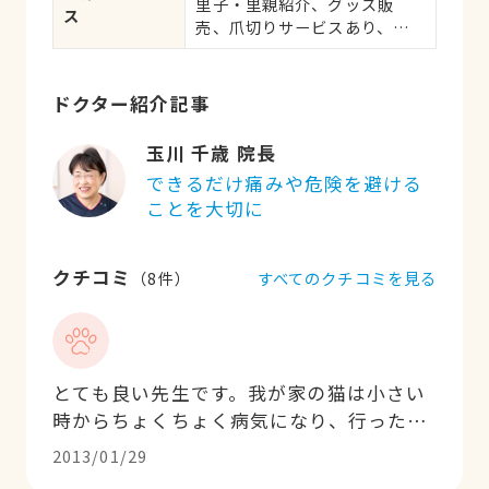
里子・里親紹介、グッズ販
ス
売、爪切りサービスあり、し
つけ相談受付
ドクター紹介記事
玉川 千歳 院長
できるだけ痛みや危険を避ける
ことを大切に
クチコミ
すべてのクチコミを見る
（
8
件）
とても良い先生です。我が家の猫は小さい
時からちょくちょく病気になり、行った病
院に疑問を持つたびに病院を変えてきまし
2013/01/29
た。ここの口コミを見て、少し家からは遠