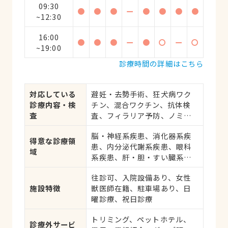
09:30
●
●
●
ー
●
●
●
●
~12:30
16:00
●
●
●
ー
●
〇
ー
〇
~19:00
診療時間の詳細はこちら
対応している
避妊・去勢手術、狂犬病ワク
診療内容・検
チン、混合ワクチン、抗体検
査
査、フィラリア予防、ノミ・
ダニ予防、マイクロチップ対
脳・神経系疾患、消化器系疾
応、健康診断、各種検査、外
得意な診療領
患、内分泌代謝系疾患、眼科
科手術
域
系疾患、肝・胆・すい臓系疾
患、血液・免疫系疾患、耳系
往診可、入院設備あり、女性
疾患、寄生虫、心の病気、皮
施設特徴
獣医師在籍、駐車場あり、日
膚系疾患、腎・泌尿器系疾
曜診療、祝日診療
患、生殖器系疾患、アレルギ
ー、歯と口腔系疾患、けが・
トリミング、ペットホテル、
その他
診療外サービ