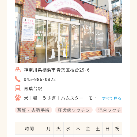
神奈川県横浜市青葉区桜台29-6
045-986-0822
青葉台駅
犬
猫
うさぎ
ハムスター
モルモット
鳥類
すべて見る
避妊・去勢手術
狂犬病ワクチン
混合ワクチン
時間
月
火
水
木
金
土
日
祝