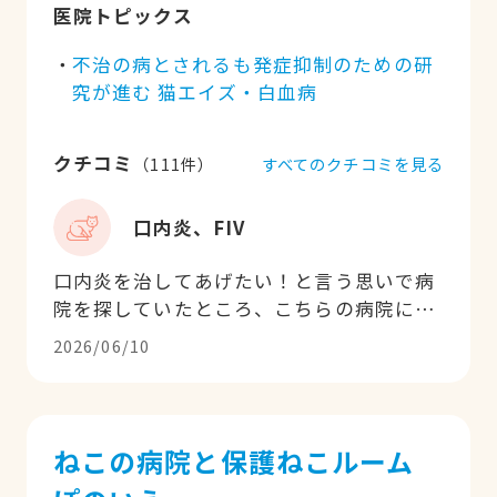
医院トピックス
不治の病とされるも発症抑制のための研
究が進む 猫エイズ・白血病
クチコミ
すべてのクチコミを見る
（
111
件）
口内炎、FIV
口内炎を治してあげたい！と言う思いで病
院を探していたところ、こちらの病院に辿
り着きました。口内炎は治らない。対処療
2026/06/10
法しか無い。を、変えて行ってれる熱い片
山先生だと感じました。現在は貧血の治療
を優先していますが、数値が良くなれば口
内炎治療に移行する予定です。
ねこの病院と保護ねこルーム