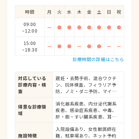
時間
月
火
水
木
金
土
日
祝
09:00
ー
●
●
●
●
●
●
●
~12:00
15:00
ー
●
●
ー
●
●
ー
ー
~18:30
診療時間の詳細はこちら
対応している
避妊・去勢手術、混合ワクチ
診療内容・検
ン、抗体検査、フィラリア予
査
防、ノミ・ダニ予防、マイク
ロチップ対応、健康診断、各
消化器系疾患、内分泌代謝系
種検査
得意な診療領
疾患、感染症系疾患、中毒、
域
肝・胆・すい臓系疾患、耳系
疾患、寄生虫、心の病気、皮
入院設備あり、女性獣医師在
膚系疾患、呼吸器系疾患、
施設特徴
籍、駐車場あり、ネット予約
腎・泌尿器系疾患、筋肉系疾