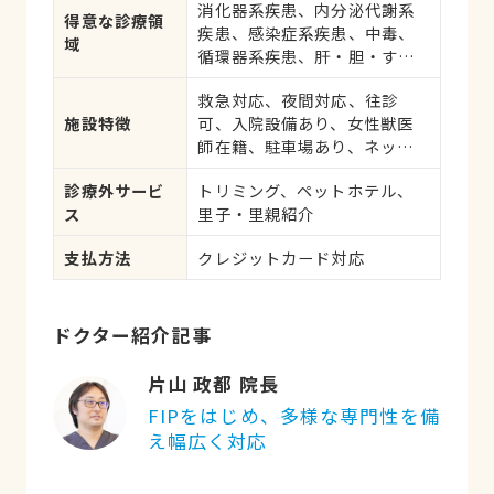
消化器系疾患、内分泌代謝系
応、健康診断、各種検査、外
得意な診療領
疾患、感染症系疾患、中毒、
科手術
域
循環器系疾患、肝・胆・すい
臓系疾患、血液・免疫系疾
救急対応、夜間対応、往診
患、耳系疾患、寄生虫、心の
施設特徴
可、入院設備あり、女性獣医
病気、皮膚系疾患、呼吸器系
師在籍、駐車場あり、ネット
疾患、腎・泌尿器系疾患、腫
予約可、日曜診療、祝日診療
瘍・がん、東洋医学、アレル
診療外サービ
トリミング、ペットホテル、
ギー、歯と口腔系疾患、け
ス
里子・里親紹介
が・その他
支払方法
クレジットカード対応
ドクター紹介記事
片山 政都 院長
FIPをはじめ、多様な専門性を備
え幅広く対応