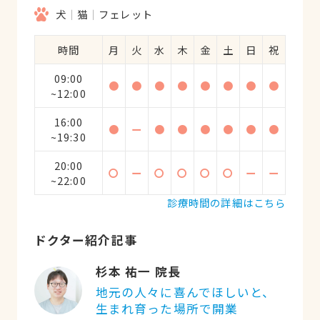
犬
猫
フェレット
時間
月
火
水
木
金
土
日
祝
09:00
●
●
●
●
●
●
●
●
~12:00
16:00
●
ー
●
●
●
●
●
●
~19:30
20:00
〇
ー
〇
〇
〇
〇
ー
ー
~22:00
診療時間の詳細はこちら
ドクター紹介記事
杉本 祐一 院長
地元の人々に喜んでほしいと、
生まれ育った場所で開業