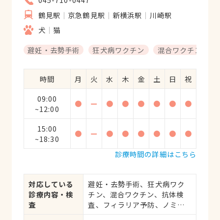
鶴見駅
京急鶴見駅
新横浜駅
川崎駅
犬
猫
避妊・去勢手術
狂犬病ワクチン
混合ワクチン
時間
月
火
水
木
金
土
日
祝
09:00
●
ー
●
●
●
●
●
●
~12:00
15:00
●
ー
●
●
●
●
●
●
~18:30
診療時間の詳細はこちら
対応している
避妊・去勢手術、狂犬病ワク
診療内容・検
チン、混合ワクチン、抗体検
査
査、フィラリア予防、ノミ・
ダニ予防、マイクロチップ対