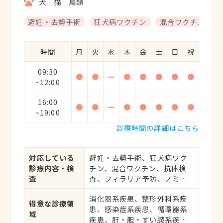
犬
猫
鳥類
避妊・去勢手術
狂犬病ワクチン
混合ワクチン
時間
月
火
水
木
金
土
日
祝
09:30
●
●
ー
●
●
●
●
●
~12:00
16:00
●
●
ー
●
●
●
●
●
~19:00
診療時間の詳細はこちら
対応している
避妊・去勢手術、狂犬病ワク
診療内容・検
チン、混合ワクチン、抗体検
査
査、フィラリア予防、ノミ・
ダニ予防、マイクロチップ対
消化器系疾患、整形外科系疾
応、健康診断、各種検査、外
得意な診療領
患、感染症系疾患、循環器系
科手術
域
疾患、肝・胆・すい臓系疾