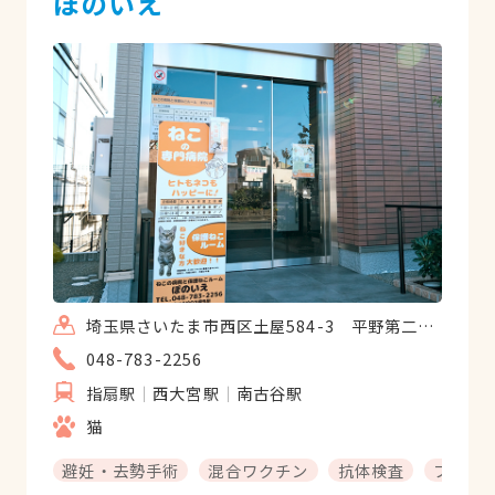
ぽのいえ
埼玉県さいたま市西区土屋584-3 平野第二ビル2F
048-783-2256
指扇駅
西大宮駅
南古谷駅
猫
避妊・去勢手術
混合ワクチン
抗体検査
フィラ