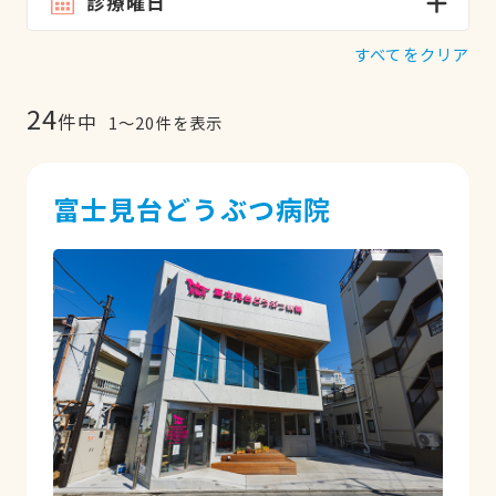
診療曜日
すべてをクリア
24
件中
1
〜
20
件を表示
富士見台どうぶつ病院