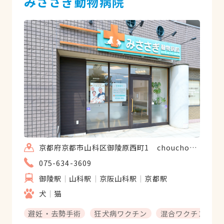
みささぎ動物病院
京都府京都市山科区御陵原西町1 chouchouparc山陵1階
075-634-3609
御陵駅
山科駅
京阪山科駅
京都駅
犬
猫
避妊・去勢手術
狂犬病ワクチン
混合ワクチン