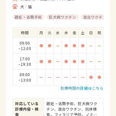
犬
猫
避妊・去勢手術
狂犬病ワクチン
混合ワクチン
時間
月
火
水
木
金
土
日
祝
09:00
●
●
ー
●
●
●
ー
ー
~12:00
17:00
●
●
ー
●
●
●
ー
ー
~19:30
09:00
ー
ー
ー
ー
ー
ー
●
●
~13:00
診療時間の詳細はこちら
対応している
避妊・去勢手術、狂犬病ワク
診療内容・検
チン、混合ワクチン、抗体検
査
査、フィラリア予防、ノミ・