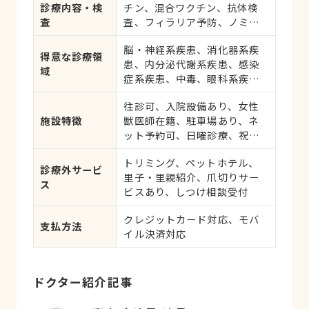
診療内容・検
チン、混合ワクチン、抗体検
査
査、フィラリア予防、ノミ・
ダニ予防、マイクロチップ対
脳・神経系疾患、消化器系疾
応、健康診断、各種検査、外
得意な診療領
患、内分泌代謝系疾患、感染
科手術
域
症系疾患、中毒、眼科系疾
患、循環器系疾患、肝・胆・
往診可、入院設備あり、女性
すい臓系疾患、血液・免疫系
施設特徴
獣医師在籍、駐車場あり、ネ
疾患、耳系疾患、寄生虫、心
ット予約可、日曜診療、祝日
の病気、皮膚系疾患、呼吸器
診療
系疾患、腎・泌尿器系疾患、
トリミング、ペットホテル、
生殖器系疾患、腫瘍・がん、
診療外サービ
里子・里親紹介、爪切りサー
アレルギー、歯と口腔系疾
ス
ビスあり、しつけ相談受付
患、けが・その他
クレジットカード対応、モバ
支払方法
イル決済対応
ドクター紹介記事