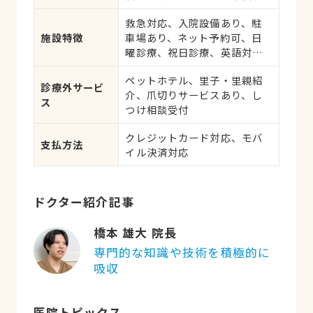
患、血液・免疫系疾患、耳系
救急対応、入院設備あり、駐
疾患、皮膚系疾患、呼吸器系
施設特徴
車場あり、ネット予約可、日
疾患、腎・泌尿器系疾患、腫
曜診療、祝日診療、英語対応
瘍・がん
可
ペットホテル、里子・里親紹
診療外サービ
介、爪切りサービスあり、し
ス
つけ相談受付
クレジットカード対応、モバ
支払方法
イル決済対応
ドクター紹介記事
橋本 雄大 院長
専門的な知識や技術を積極的に
吸収
医院トピックス