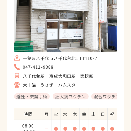
千葉県八千代市八千代台北1丁目10-7
047-411-9388
八千代台駅
京成大和田駅
実籾駅
犬
猫
うさぎ
ハムスター
避妊・去勢手術
狂犬病ワクチン
混合ワクチン
時間
月
火
水
木
金
土
日
祝
08:00
ー
●
●
●
●
●
●
●