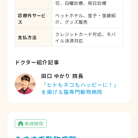
可、日曜診療、祝日診療
患、生殖器系疾患、腫瘍・が
ん、アレルギー、歯と口腔系
診療外サービ
ペットホテル、里子・里親紹
疾患、けが・その他
ス
介、グッズ販売
クレジットカード対応、モバ
支払方法
イル決済対応
ドクター紹介記事
田口 ゆかり 院長
「ヒトもネコもハッピーに！」
を掲げる猫専門動物病院
新規開院