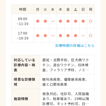
時間
月
火
水
木
金
土
日
祝
09:00
●
●
ー
●
●
●
●
〇
~11:30
17:00
●
●
ー
●
●
●
ー
〇
~19:30
診療時間の詳細はこちら
対応している
避妊・去勢手術、狂犬病ワク
診療内容・検
チン、混合ワクチン、抗体検
査
査、フィラリア予防、ノミ・
ダニ予防、マイクロチップ対
得意な診療領
眼科系疾患、循環器系疾患、
応、健康診断、各種検査、外
域
歯と口腔系疾患
科手術
救急対応、往診可、入院設備
施設特徴
あり、駐車場あり、19時以降
診療可、ネット予約可、日曜