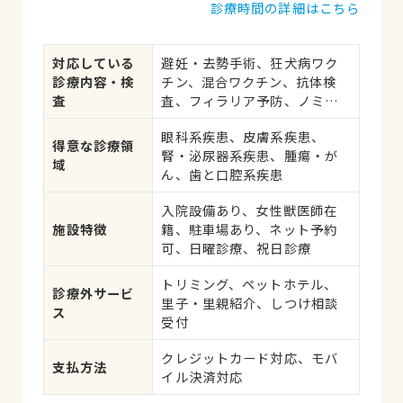
診療時間の詳細はこちら
対応している
避妊・去勢手術、狂犬病ワク
診療内容・検
チン、混合ワクチン、抗体検
査
査、フィラリア予防、ノミ・
ダニ予防、マイクロチップ対
眼科系疾患、皮膚系疾患、
応、健康診断、各種検査、外
得意な診療領
腎・泌尿器系疾患、腫瘍・が
科手術
域
ん、歯と口腔系疾患
入院設備あり、女性獣医師在
施設特徴
籍、駐車場あり、ネット予約
可、日曜診療、祝日診療
トリミング、ペットホテル、
診療外サービ
里子・里親紹介、しつけ相談
ス
受付
クレジットカード対応、モバ
支払方法
イル決済対応