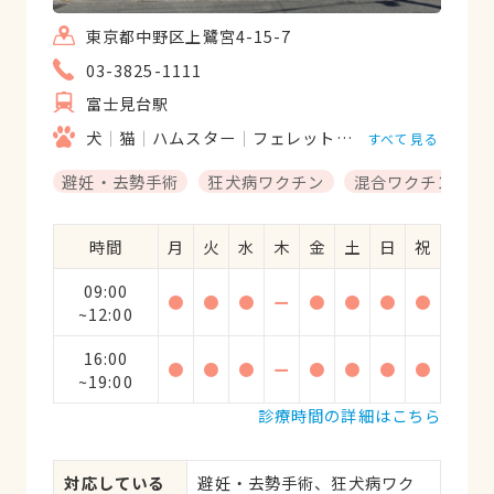
東京都中野区上鷺宮4-15-7
03-3825-1111
富士見台駅
犬
猫
ハムスター
フェレット
モルモット
リス
すべて見る
避妊・去勢手術
狂犬病ワクチン
混合ワクチン
時間
月
火
水
木
金
土
日
祝
09:00
●
●
●
ー
●
●
●
●
~12:00
16:00
●
●
●
ー
●
●
●
●
~19:00
診療時間の詳細はこちら
対応している
避妊・去勢手術、狂犬病ワク