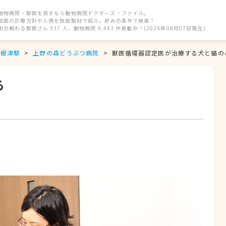
動物病院・獣医を探すなら動物病院ドクターズ・ファイル。
獣医の診療方針や人柄を独自取材で紹介。好みの条件で検索！
街の頼れる獣医さん 937 人、動物病院 9,443 件掲載中！(2026年08月07日現在)
根津駅
上野の森どうぶつ病院
獣医循環器認定医が治療する犬と猫の

