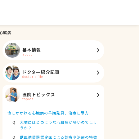
心臓病
基本情報
about
ドクター紹介記事
doctor's file
医院トピックス
topics
命にかかわる心臓病の早期発見、治療に尽力
犬猫にはどのような心臓病が多いのでしょ
うか？
獣医循環器認定医による診療や治療の特徴