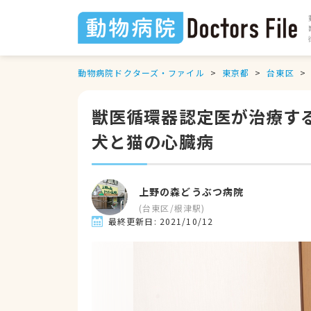
動物病院ドクターズ・ファイル
東京都
台東区
獣医循環器認定医が治療する
犬と猫の心臓病
上野の森どうぶつ病院
(
台東区
/
根津駅
)
最終更新日:
2021/10/12