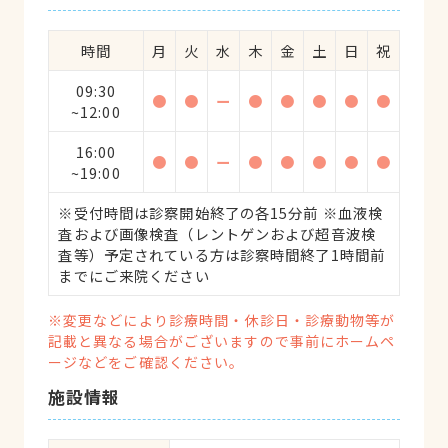
時間
月
火
水
木
金
土
日
祝
09:30
●
●
ー
●
●
●
●
●
~12:00
16:00
●
●
ー
●
●
●
●
●
~19:00
※受付時間は診察開始終了の各15分前 ※血液検
査および画像検査（レントゲンおよび超音波検
査等）予定されている方は診察時間終了1時間前
までにご来院ください
※変更などにより診療時間・休診日・診療動物等が
記載と異なる場合がございますので事前にホームペ
ージなどをご確認ください。
施設情報