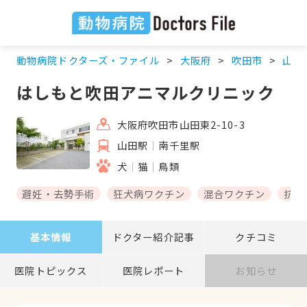
動物病院ドクターズ・ファイル
大阪府
吹田市
山田
はしもと吹田アニマルクリニック
大阪府吹田市山田東2-10-3
山田駅
南千里駅
犬
猫
鳥類
避妊・去勢手術
狂犬病ワクチン
混合ワクチン
抗体
基本情報
ドクター紹介記事
クチコミ
医院トピックス
医院レポート
お知らせ