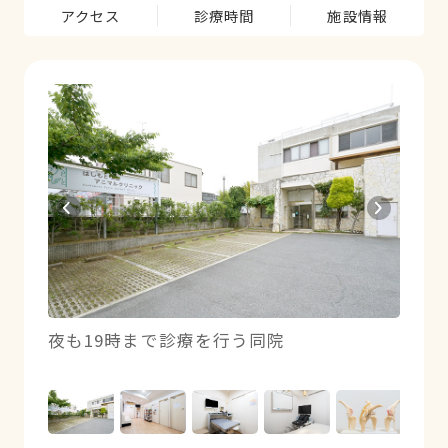
アクセス
診療時間
施設情報
対応
夜も19時まで診療を行う同院
ゆと