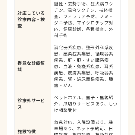
避妊・去勢手術、狂犬病ワク
チン、混合ワクチン、抗体検
対応している
査、フィラリア予防、ノミ・
診療内容・検
ダニ予防、マイクロチップ対
査
応、健康診断、各種検査、外
科手術
消化器系疾患、整形外科系疾
患、感染症系疾患、循環器系
疾患、肝・胆・すい臓系疾
得意な診療領
患、血液・免疫系疾患、耳系
域
疾患、皮膚系疾患、呼吸器系
疾患、腎・泌尿器系疾患、腫
瘍・がん
ペットホテル、里子・里親紹
診療外サービ
介、爪切りサービスあり、しつ
ス
け相談受付
救急対応、入院設備あり、駐
車場あり、ネット予約可、日
施設特徴
曜診療、祝日診療、英語対応