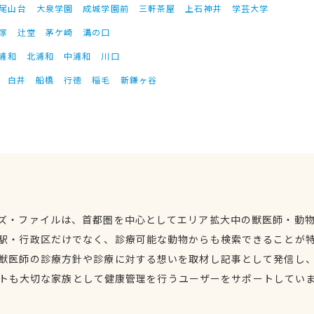
尾山台
大泉学園
成城学園前
三軒茶屋
上石神井
学芸大学
塚
辻堂
茅ケ崎
溝の口
浦和
北浦和
中浦和
川口
白井
船橋
行徳
稲毛
新鎌ヶ谷
ズ・ファイルは、首都圏を中心としてエリア拡大中の獣医師・動
駅・行政区だけでなく、診療可能な動物からも検索できることが
獣医師の診療方針や診療に対する想いを取材し記事として発信し
トも大切な家族として健康管理を行うユーザーをサポートしてい