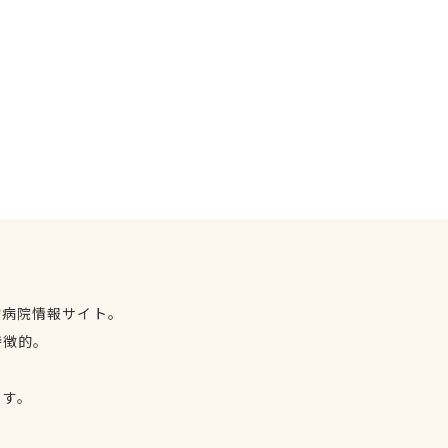
物病院情報サイト。
特徴的。
、
ます。