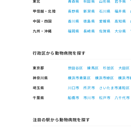
東北
青森県
秋田県
山形県
岩手県
甲信越・北陸
長野県
新潟県
石川県
福井県
中国・四国
香川県
徳島県
愛媛県
高知県
九州・沖縄
福岡県
長崎県
佐賀県
大分県
行政区から動物病院を探す
東京都
世田谷区
練馬区
杉並区
大田区
神奈川県
横浜市青葉区
横浜市緑区
横浜市
埼玉県
川口市
所沢市
さいたま市浦和区
千葉県
船橋市
市川市
松戸市
八千代市
注目の駅から動物病院を探す