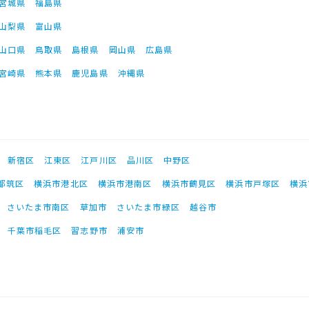
宮城県
福島県
山梨県
富山県
山口県
鳥取県
島根県
岡山県
広島県
宮崎県
熊本県
鹿児島県
沖縄県
新宿区
江東区
江戸川区
品川区
中野区
都筑区
横浜市港北区
横浜市港南区
横浜市鶴見区
横浜市戸塚区
横浜
さいたま市南区
草加市
さいたま市緑区
越谷市
千葉市稲毛区
習志野市
浦安市