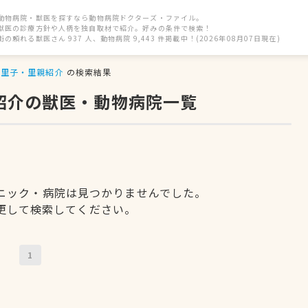
動物病院・獣医を探すなら動物病院ドクターズ・ファイル。
獣医の診療方針や人柄を独自取材で紹介。好みの条件で検索！
街の頼れる獣医さん 937 人、動物病院 9,443 件掲載中！(2026年08月07日現在)
里子・里親紹介
の検索結果
紹介の獣医・動物病院一覧
ニック・病院は見つかりませんでした。
更して検索してください。
1