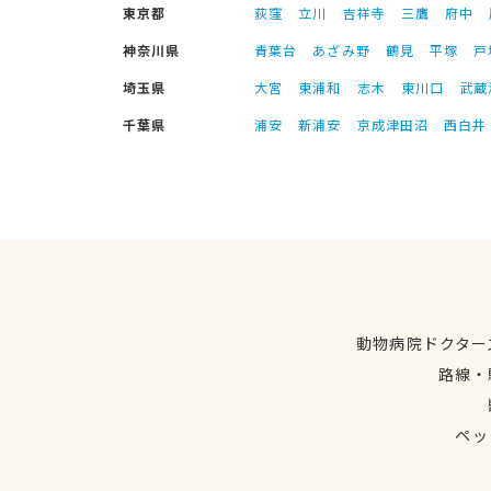
東京都
荻窪
立川
吉祥寺
三鷹
府中
神奈川県
青葉台
あざみ野
鶴見
平塚
戸
埼玉県
大宮
東浦和
志木
東川口
武蔵
千葉県
浦安
新浦安
京成津田沼
西白井
動物病院ドクター
路線・
ペッ