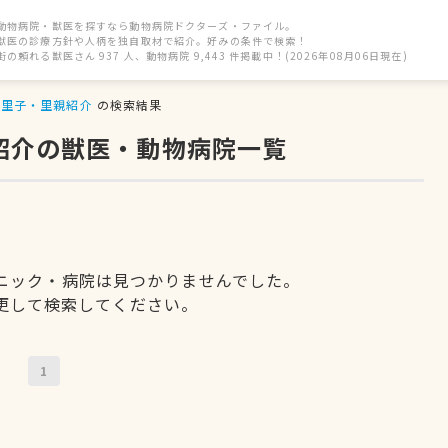
動物病院・獣医を探すなら動物病院ドクターズ・ファイル。
獣医の診療方針や人柄を独自取材で紹介。好みの条件で検索！
街の頼れる獣医さん 937 人、動物病院 9,443 件掲載中！(2026年08月06日現在)
里子・里親紹介
の検索結果
紹介の獣医・動物病院一覧
ニック・病院は見つかりませんでした。
更して検索してください。
1