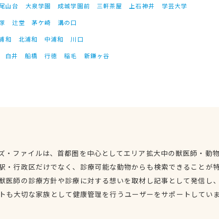
尾山台
大泉学園
成城学園前
三軒茶屋
上石神井
学芸大学
塚
辻堂
茅ケ崎
溝の口
浦和
北浦和
中浦和
川口
白井
船橋
行徳
稲毛
新鎌ヶ谷
ズ・ファイルは、首都圏を中心としてエリア拡大中の獣医師・動
駅・行政区だけでなく、診療可能な動物からも検索できることが
獣医師の診療方針や診療に対する想いを取材し記事として発信し
トも大切な家族として健康管理を行うユーザーをサポートしてい