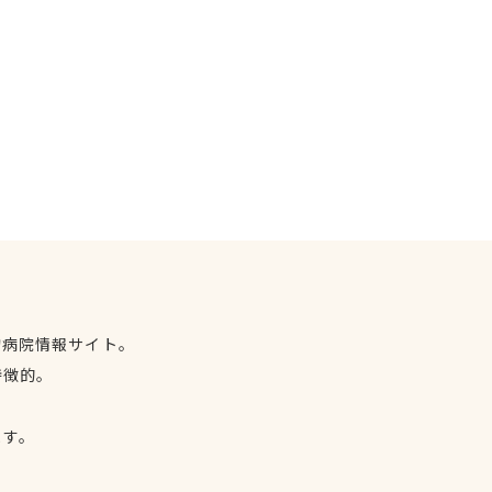
物病院情報サイト。
特徴的。
、
ます。