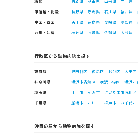
東北
青森県
秋田県
山形県
岩手県
甲信越・北陸
長野県
新潟県
石川県
福井県
中国・四国
香川県
徳島県
愛媛県
高知県
九州・沖縄
福岡県
長崎県
佐賀県
大分県
行政区から動物病院を探す
東京都
世田谷区
練馬区
杉並区
大田区
神奈川県
横浜市青葉区
横浜市緑区
横浜市
埼玉県
川口市
所沢市
さいたま市浦和区
千葉県
船橋市
市川市
松戸市
八千代市
注目の駅から動物病院を探す