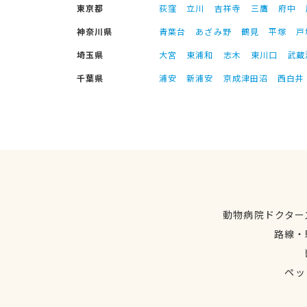
東京都
荻窪
立川
吉祥寺
三鷹
府中
神奈川県
青葉台
あざみ野
鶴見
平塚
戸
埼玉県
大宮
東浦和
志木
東川口
武蔵
千葉県
浦安
新浦安
京成津田沼
西白井
動物病院ドクター
路線・
ペッ