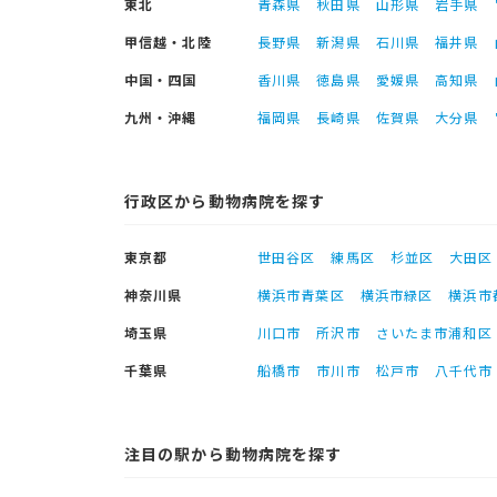
東北
青森県
秋田県
山形県
岩手県
甲信越・北陸
長野県
新潟県
石川県
福井県
中国・四国
香川県
徳島県
愛媛県
高知県
九州・沖縄
福岡県
長崎県
佐賀県
大分県
行政区から動物病院を探す
東京都
世田谷区
練馬区
杉並区
大田区
神奈川県
横浜市青葉区
横浜市緑区
横浜市
埼玉県
川口市
所沢市
さいたま市浦和区
千葉県
船橋市
市川市
松戸市
八千代市
注目の駅から動物病院を探す