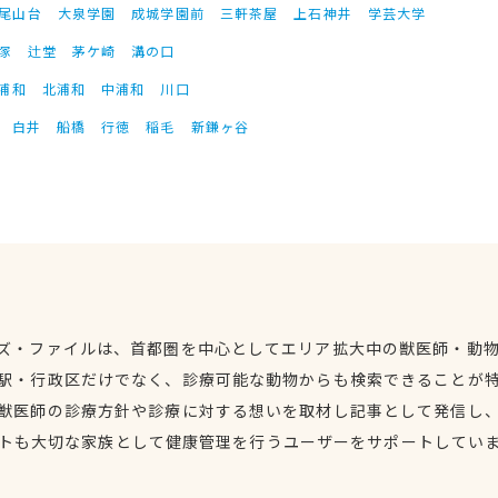
尾山台
大泉学園
成城学園前
三軒茶屋
上石神井
学芸大学
塚
辻堂
茅ケ崎
溝の口
浦和
北浦和
中浦和
川口
白井
船橋
行徳
稲毛
新鎌ヶ谷
ズ・ファイルは、首都圏を中心としてエリア拡大中の獣医師・動
駅・行政区だけでなく、診療可能な動物からも検索できることが
獣医師の診療方針や診療に対する想いを取材し記事として発信し
トも大切な家族として健康管理を行うユーザーをサポートしてい