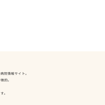
物病院情報サイト。
特徴的。
、
ます。