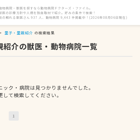
動物病院・獣医を探すなら動物病院ドクターズ・ファイル。
獣医の診療方針や人柄を独自取材で紹介。好みの条件で検索！
街の頼れる獣医さん 937 人、動物病院 9,443 件掲載中！(2026年08月06日現在)
里子・里親紹介
の検索結果
里親紹介の獣医・動物病院一覧
ニック・病院は見つかりませんでした。
更して検索してください。
1