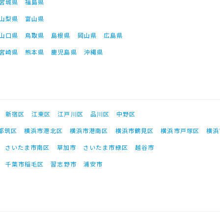
宮城県
福島県
山梨県
富山県
山口県
鳥取県
島根県
岡山県
広島県
宮崎県
熊本県
鹿児島県
沖縄県
新宿区
江東区
江戸川区
品川区
中野区
都筑区
横浜市港北区
横浜市港南区
横浜市鶴見区
横浜市戸塚区
横浜
さいたま市南区
草加市
さいたま市緑区
越谷市
千葉市稲毛区
習志野市
浦安市