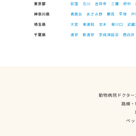
東京都
荻窪
立川
吉祥寺
三鷹
府中
神奈川県
青葉台
あざみ野
鶴見
平塚
戸
埼玉県
大宮
東浦和
志木
東川口
武蔵
千葉県
浦安
新浦安
京成津田沼
西白井
動物病院ドクター
路線・
ペッ