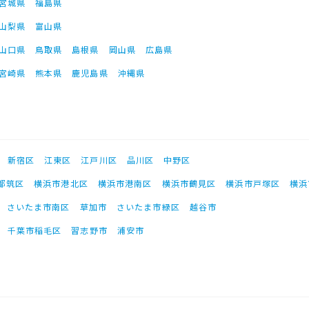
宮城県
福島県
山梨県
富山県
山口県
鳥取県
島根県
岡山県
広島県
宮崎県
熊本県
鹿児島県
沖縄県
新宿区
江東区
江戸川区
品川区
中野区
都筑区
横浜市港北区
横浜市港南区
横浜市鶴見区
横浜市戸塚区
横浜
さいたま市南区
草加市
さいたま市緑区
越谷市
千葉市稲毛区
習志野市
浦安市