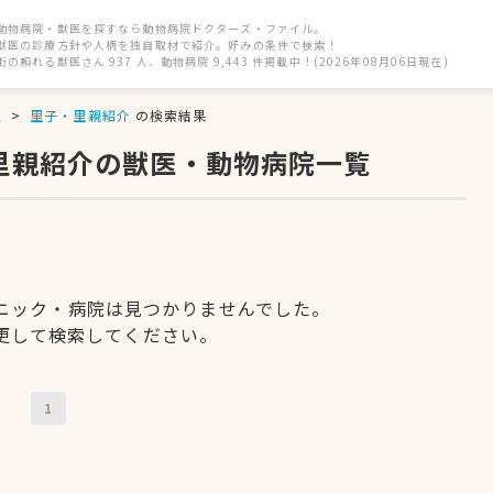
動物病院・獣医を探すなら動物病院ドクターズ・ファイル。
獣医の診療方針や人柄を独自取材で紹介。好みの条件で検索！
街の頼れる獣医さん 937 人、動物病院 9,443 件掲載中！(2026年08月06日現在)
駅
里子・里親紹介
の検索結果
・里親紹介の獣医・動物病院一覧
ニック・病院は見つかりませんでした。
更して検索してください。
1