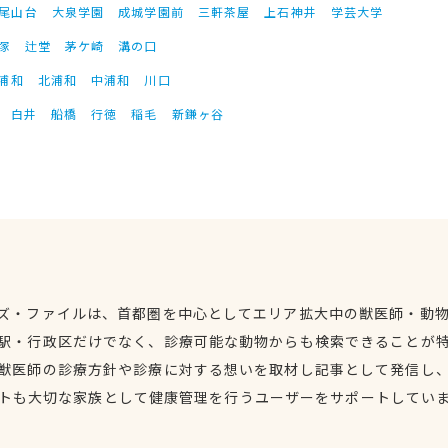
尾山台
大泉学園
成城学園前
三軒茶屋
上石神井
学芸大学
塚
辻堂
茅ケ崎
溝の口
浦和
北浦和
中浦和
川口
白井
船橋
行徳
稲毛
新鎌ヶ谷
ズ・ファイルは、首都圏を中心としてエリア拡大中の獣医師・動
駅・行政区だけでなく、診療可能な動物からも検索できることが
獣医師の診療方針や診療に対する想いを取材し記事として発信し
トも大切な家族として健康管理を行うユーザーをサポートしてい