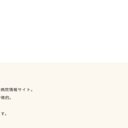
物病院情報サイト。
特徴的。
、
ます。