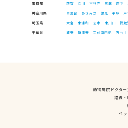
東京都
荻窪
立川
吉祥寺
三鷹
府中
神奈川県
青葉台
あざみ野
鶴見
平塚
戸
埼玉県
大宮
東浦和
志木
東川口
武蔵
千葉県
浦安
新浦安
京成津田沼
西白井
動物病院ドクター
路線・
ペッ