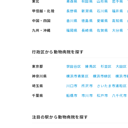
東北
青森県
秋田県
山形県
岩手県
甲信越・北陸
長野県
新潟県
石川県
福井県
中国・四国
香川県
徳島県
愛媛県
高知県
九州・沖縄
福岡県
長崎県
佐賀県
大分県
行政区から動物病院を探す
東京都
世田谷区
練馬区
杉並区
大田区
神奈川県
横浜市青葉区
横浜市緑区
横浜市
埼玉県
川口市
所沢市
さいたま市浦和区
千葉県
船橋市
市川市
松戸市
八千代市
注目の駅から動物病院を探す