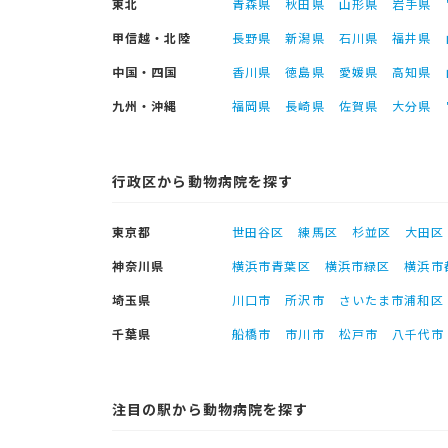
東北
青森県
秋田県
山形県
岩手県
甲信越・北陸
長野県
新潟県
石川県
福井県
中国・四国
香川県
徳島県
愛媛県
高知県
九州・沖縄
福岡県
長崎県
佐賀県
大分県
行政区から動物病院を探す
東京都
世田谷区
練馬区
杉並区
大田区
神奈川県
横浜市青葉区
横浜市緑区
横浜市
埼玉県
川口市
所沢市
さいたま市浦和区
千葉県
船橋市
市川市
松戸市
八千代市
注目の駅から動物病院を探す