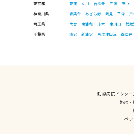
東京都
荻窪
立川
吉祥寺
三鷹
府中
神奈川県
青葉台
あざみ野
鶴見
平塚
戸
埼玉県
大宮
東浦和
志木
東川口
武蔵
千葉県
浦安
新浦安
京成津田沼
西白井
動物病院ドクター
路線・
ペッ