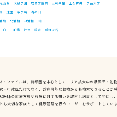
尾山台
大泉学園
成城学園前
三軒茶屋
上石神井
学芸大学
塚
辻堂
茅ケ崎
溝の口
浦和
北浦和
中浦和
川口
白井
船橋
行徳
稲毛
新鎌ヶ谷
ズ・ファイルは、首都圏を中心としてエリア拡大中の獣医師・動
駅・行政区だけでなく、診療可能な動物からも検索できることが
獣医師の診療方針や診療に対する想いを取材し記事として発信し
トも大切な家族として健康管理を行うユーザーをサポートしてい