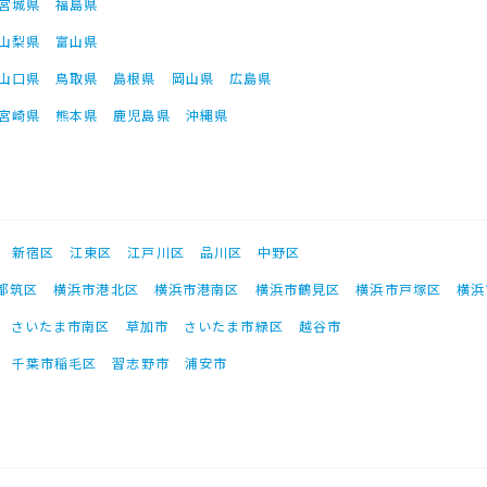
宮城県
福島県
山梨県
富山県
山口県
鳥取県
島根県
岡山県
広島県
宮崎県
熊本県
鹿児島県
沖縄県
新宿区
江東区
江戸川区
品川区
中野区
都筑区
横浜市港北区
横浜市港南区
横浜市鶴見区
横浜市戸塚区
横浜
さいたま市南区
草加市
さいたま市緑区
越谷市
千葉市稲毛区
習志野市
浦安市