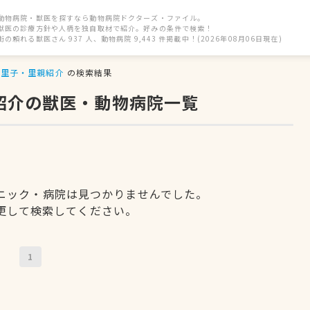
動物病院・獣医を探すなら動物病院ドクターズ・ファイル。
獣医の診療方針や人柄を独自取材で紹介。好みの条件で検索！
街の頼れる獣医さん 937 人、動物病院 9,443 件掲載中！(2026年08月06日現在)
里子・里親紹介
の検索結果
紹介の獣医・動物病院一覧
ニック・病院は見つかりませんでした。
更して検索してください。
1