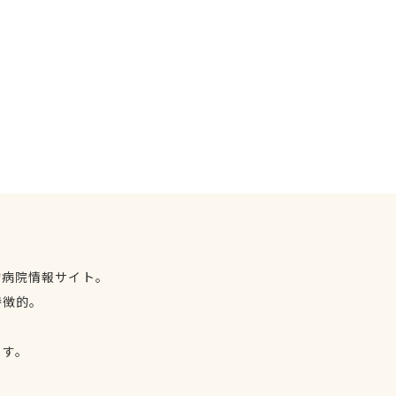
物病院情報サイト。
特徴的。
、
ます。