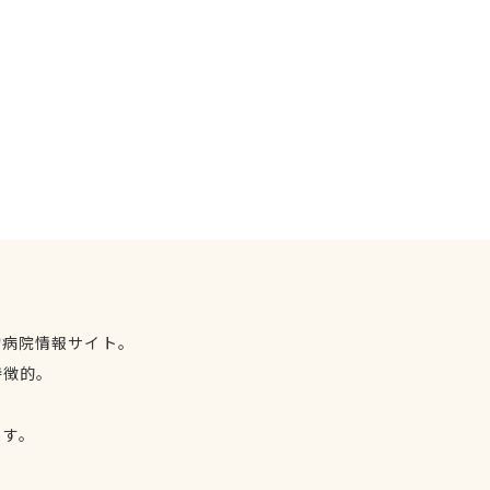
物病院情報サイト。
特徴的。
、
ます。