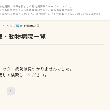
動物病院・獣医を探すなら動物病院ドクターズ・ファイル。
獣医の診療方針や人柄を独自取材で紹介。好みの条件で検索！
街の頼れる獣医さん 937 人、動物病院 9,443 件掲載中！(2026年08月07日現在)
区
グッズ販売
の検索結果
医・動物病院一覧
ニック・病院は見つかりませんでした。
更して検索してください。
1