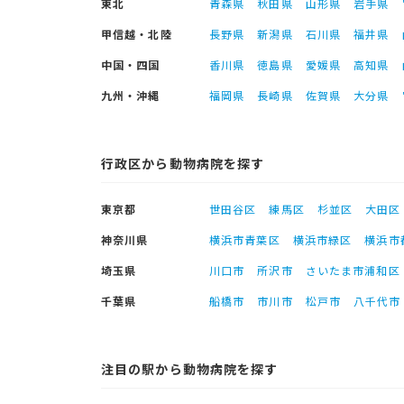
東北
青森県
秋田県
山形県
岩手県
甲信越・北陸
長野県
新潟県
石川県
福井県
中国・四国
香川県
徳島県
愛媛県
高知県
九州・沖縄
福岡県
長崎県
佐賀県
大分県
行政区から動物病院を探す
東京都
世田谷区
練馬区
杉並区
大田区
神奈川県
横浜市青葉区
横浜市緑区
横浜市
埼玉県
川口市
所沢市
さいたま市浦和区
千葉県
船橋市
市川市
松戸市
八千代市
注目の駅から動物病院を探す