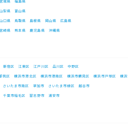
宮城県
福島県
山梨県
富山県
山口県
鳥取県
島根県
岡山県
広島県
宮崎県
熊本県
鹿児島県
沖縄県
新宿区
江東区
江戸川区
品川区
中野区
都筑区
横浜市港北区
横浜市港南区
横浜市鶴見区
横浜市戸塚区
横浜
さいたま市南区
草加市
さいたま市緑区
越谷市
千葉市稲毛区
習志野市
浦安市