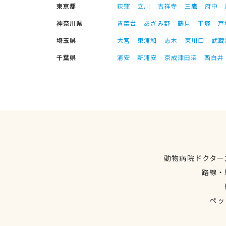
東京都
荻窪
立川
吉祥寺
三鷹
府中
神奈川県
青葉台
あざみ野
鶴見
平塚
戸
埼玉県
大宮
東浦和
志木
東川口
武蔵
千葉県
浦安
新浦安
京成津田沼
西白井
動物病院ドクター
路線・
ペッ