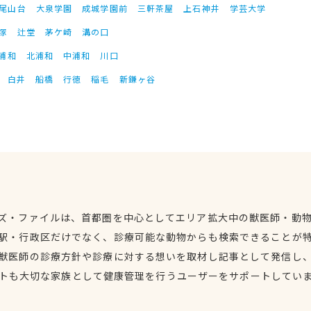
尾山台
大泉学園
成城学園前
三軒茶屋
上石神井
学芸大学
塚
辻堂
茅ケ崎
溝の口
浦和
北浦和
中浦和
川口
白井
船橋
行徳
稲毛
新鎌ヶ谷
ズ・ファイルは、首都圏を中心としてエリア拡大中の獣医師・動
駅・行政区だけでなく、診療可能な動物からも検索できることが
獣医師の診療方針や診療に対する想いを取材し記事として発信し
トも大切な家族として健康管理を行うユーザーをサポートしてい