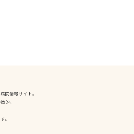
物病院情報サイト。
特徴的。
、
ます。