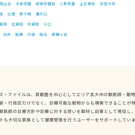
尾山台
大泉学園
成城学園前
三軒茶屋
上石神井
学芸大学
塚
辻堂
茅ケ崎
溝の口
浦和
北浦和
中浦和
川口
白井
船橋
行徳
稲毛
新鎌ヶ谷
ズ・ファイルは、首都圏を中心としてエリア拡大中の獣医師・動
駅・行政区だけでなく、診療可能な動物からも検索できることが
獣医師の診療方針や診療に対する想いを取材し記事として発信し
トも大切な家族として健康管理を行うユーザーをサポートしてい