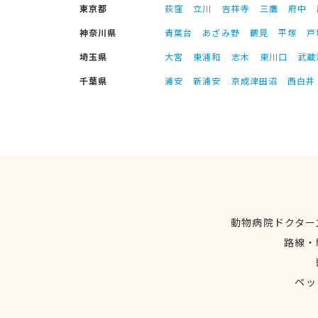
東京都
荻窪
立川
吉祥寺
三鷹
府中
神奈川県
青葉台
あざみ野
鶴見
平塚
戸
埼玉県
大宮
東浦和
志木
東川口
武蔵
千葉県
浦安
新浦安
京成津田沼
西白井
動物病院ドクター
路線・
ペッ