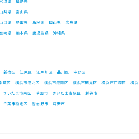
宮城県
福島県
山梨県
富山県
山口県
鳥取県
島根県
岡山県
広島県
宮崎県
熊本県
鹿児島県
沖縄県
新宿区
江東区
江戸川区
品川区
中野区
都筑区
横浜市港北区
横浜市港南区
横浜市鶴見区
横浜市戸塚区
横浜
さいたま市南区
草加市
さいたま市緑区
越谷市
千葉市稲毛区
習志野市
浦安市