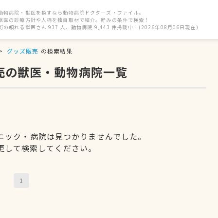
動物病院・獣医を探すなら動物病院ドクターズ・ファイル。
獣医の診療方針や人柄を独自取材で紹介。好みの条件で検索！
街の頼れる獣医さん 937 人、動物病院 9,443 件掲載中！(2026年08月06日現在)
グッズ販売
の検索結果
売の獣医・動物病院一覧
ニック・病院は見つかりませんでした。
更して検索してください。
1