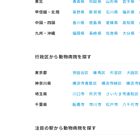
東北
青森県
秋田県
山形県
岩手県
甲信越・北陸
長野県
新潟県
石川県
福井県
中国・四国
香川県
徳島県
愛媛県
高知県
九州・沖縄
福岡県
長崎県
佐賀県
大分県
行政区から動物病院を探す
東京都
世田谷区
練馬区
杉並区
大田区
神奈川県
横浜市青葉区
横浜市緑区
横浜市
埼玉県
川口市
所沢市
さいたま市浦和区
千葉県
船橋市
市川市
松戸市
八千代市
注目の駅から動物病院を探す