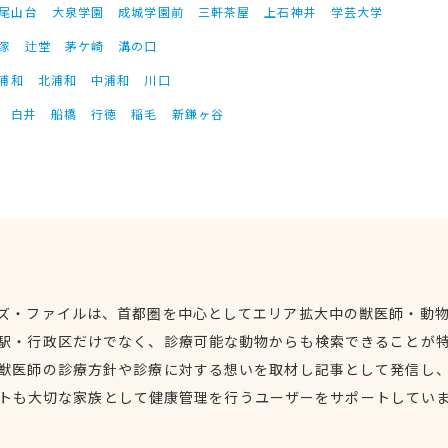
尾山台
大泉学園
成城学園前
三軒茶屋
上石神井
学芸大学
塚
辻堂
茅ケ崎
溝の口
浦和
北浦和
中浦和
川口
白井
船橋
行徳
稲毛
新鎌ヶ谷
ズ・ファイルは、首都圏を中心としてエリア拡大中の獣医師・動
駅・行政区だけでなく、診療可能な動物からも検索できることが
獣医師の診療方針や診療に対する想いを取材し記事として発信し
トも大切な家族として健康管理を行うユーザーをサポートしてい