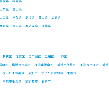
宮城県
福島県
山梨県
富山県
山口県
鳥取県
島根県
岡山県
広島県
宮崎県
熊本県
鹿児島県
沖縄県
新宿区
江東区
江戸川区
品川区
中野区
都筑区
横浜市港北区
横浜市港南区
横浜市鶴見区
横浜市戸塚区
横浜
さいたま市南区
草加市
さいたま市緑区
越谷市
千葉市稲毛区
習志野市
浦安市