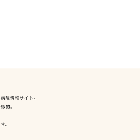
物病院情報サイト。
特徴的。
、
ます。