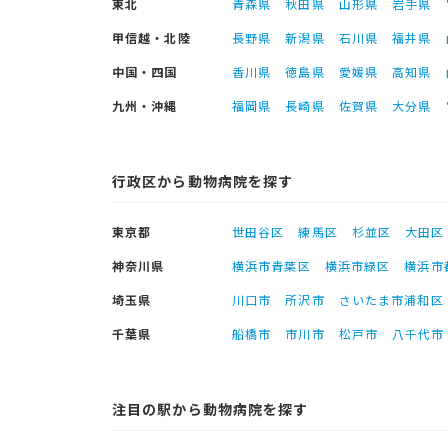
東北
青森県
秋田県
山形県
岩手県
甲信越・北陸
長野県
新潟県
石川県
福井県
中国・四国
香川県
徳島県
愛媛県
高知県
九州・沖縄
福岡県
長崎県
佐賀県
大分県
行政区から動物病院を探す
東京都
世田谷区
練馬区
杉並区
大田区
神奈川県
横浜市青葉区
横浜市緑区
横浜市
埼玉県
川口市
所沢市
さいたま市浦和区
千葉県
船橋市
市川市
松戸市
八千代市
注目の駅から動物病院を探す