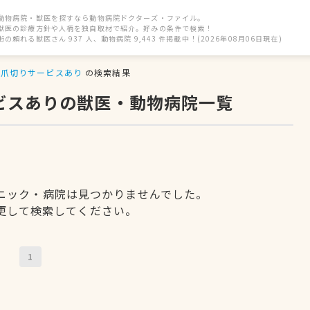
動物病院・獣医を探すなら動物病院ドクターズ・ファイル。
獣医の診療方針や人柄を独自取材で紹介。好みの条件で検索！
街の頼れる獣医さん 937 人、動物病院 9,443 件掲載中！(2026年08月06日現在)
爪切りサービスあり
の検索結果
ービスありの獣医・動物病院一覧
ニック・病院は見つかりませんでした。
更して検索してください。
1