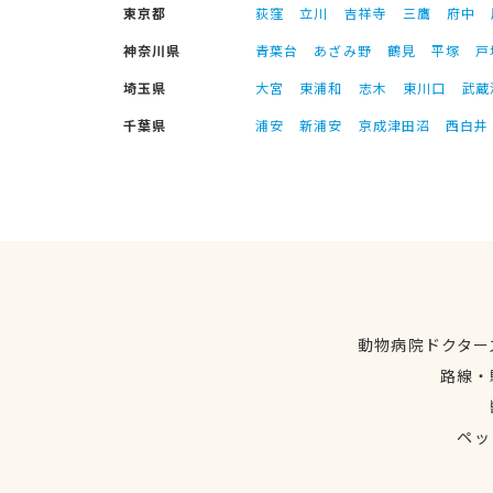
東京都
荻窪
立川
吉祥寺
三鷹
府中
神奈川県
青葉台
あざみ野
鶴見
平塚
戸
埼玉県
大宮
東浦和
志木
東川口
武蔵
千葉県
浦安
新浦安
京成津田沼
西白井
動物病院ドクター
路線・
ペッ