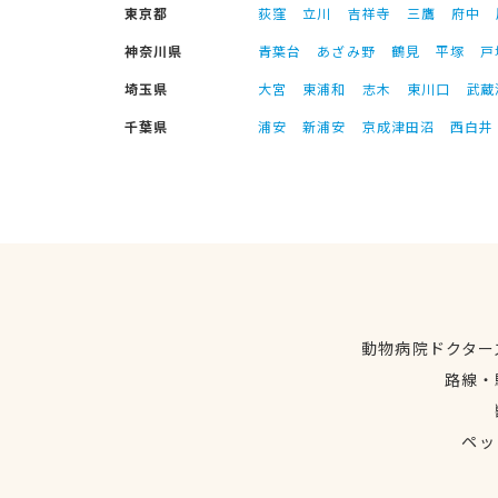
東京都
荻窪
立川
吉祥寺
三鷹
府中
神奈川県
青葉台
あざみ野
鶴見
平塚
戸
埼玉県
大宮
東浦和
志木
東川口
武蔵
千葉県
浦安
新浦安
京成津田沼
西白井
動物病院ドクター
路線・
ペッ