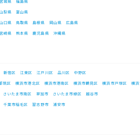
宮城県
福島県
山梨県
富山県
山口県
鳥取県
島根県
岡山県
広島県
宮崎県
熊本県
鹿児島県
沖縄県
新宿区
江東区
江戸川区
品川区
中野区
都筑区
横浜市港北区
横浜市港南区
横浜市鶴見区
横浜市戸塚区
横浜
さいたま市南区
草加市
さいたま市緑区
越谷市
千葉市稲毛区
習志野市
浦安市