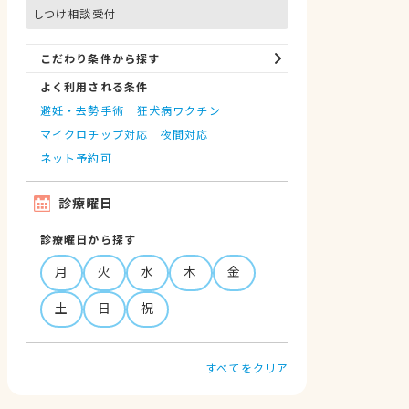
しつけ相談受付
こだわり条件から探す
よく利用される条件
避妊・去勢手術
狂犬病ワクチン
マイクロチップ対応
夜間対応
ネット予約可
診療曜日
診療曜日から探す
月
火
水
木
金
土
日
祝
すべてをクリア