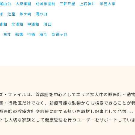
尾山台
大泉学園
成城学園前
三軒茶屋
上石神井
学芸大学
塚
辻堂
茅ケ崎
溝の口
浦和
北浦和
中浦和
川口
白井
船橋
行徳
稲毛
新鎌ヶ谷
ズ・ファイルは、首都圏を中心としてエリア拡大中の獣医師・動
駅・行政区だけでなく、診療可能な動物からも検索できることが
獣医師の診療方針や診療に対する想いを取材し記事として発信し
トも大切な家族として健康管理を行うユーザーをサポートしてい