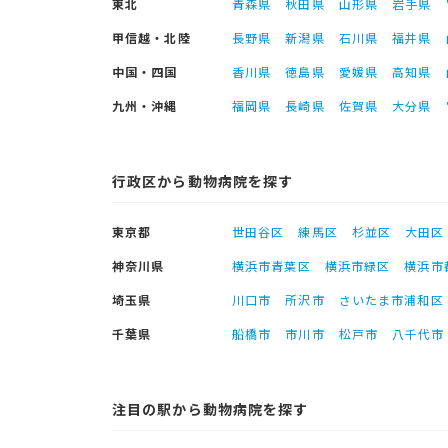
東北
青森県
秋田県
山形県
岩手県
甲信越・北陸
長野県
新潟県
石川県
福井県
中国・四国
香川県
徳島県
愛媛県
高知県
九州・沖縄
福岡県
長崎県
佐賀県
大分県
行政区から動物病院を探す
東京都
世田谷区
練馬区
杉並区
大田区
神奈川県
横浜市青葉区
横浜市緑区
横浜市
埼玉県
川口市
所沢市
さいたま市浦和区
千葉県
船橋市
市川市
松戸市
八千代市
注目の駅から動物病院を探す