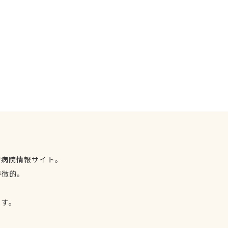
物病院情報サイト。
特徴的。
、
ます。