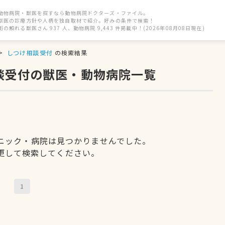
動物病院・獣医を探すなら動物病院ドクターズ・ファイル。
獣医の診療方針や人柄を独自取材で紹介。好みの条件で検索！
街の頼れる獣医さん 937 人、動物病院 9,443 件掲載中！(2026年08月08日現在)
しつけ相談受付
の検索結果
談受付の獣医・動物病院一覧
ニック・病院は見つかりませんでした。
更して検索してください。
1