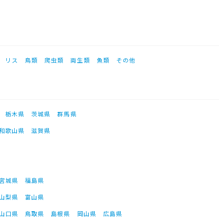
リス
鳥類
爬虫類
両生類
魚類
その他
栃木県
茨城県
群馬県
和歌山県
滋賀県
宮城県
福島県
山梨県
富山県
山口県
鳥取県
島根県
岡山県
広島県