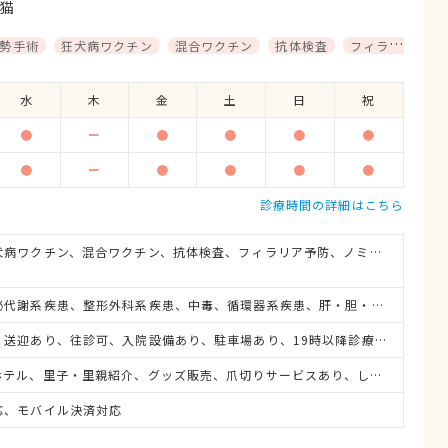
猫
勢手術
狂犬病ワクチン
混合ワクチン
抗体検査
フィラリア予防
水
木
金
土
日
祝
●
ー
●
●
●
●
●
ー
●
●
●
●
診療時間の詳細はこちら
避妊・去勢手術、狂犬病ワクチン、混合ワクチン、抗体検査、フィラリア予防、ノミ・ダニ予防、マイクロチップ対応、健康診断、各種検査、外科手術
消化器系疾患、内分泌代謝系疾患、整形外科系疾患、中毒、循環器系疾患、肝・胆・すい臓系疾患、血液・免疫系疾患、耳系疾患、皮膚系疾患、腎・泌尿器系疾患、生殖器系疾患、腫瘍・がん、アレルギー、歯と口腔系疾患、けが・その他
救急対応、夜間対応、送迎あり、往診可、入院設備あり、駐車場あり、19時以降診療可、日曜診療、祝日診療
トリミング、ペットホテル、里子・里親紹介、グッズ販売、爪切りサービスあり、しつけ相談受付
応、モバイル決済対応