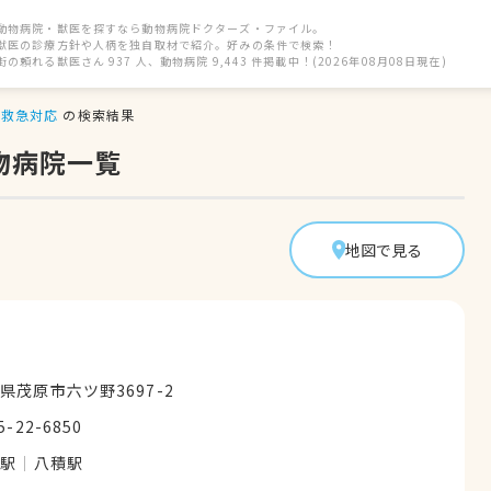
動物病院・獣医を探すなら動物病院ドクターズ・ファイル。
獣医の診療方針や人柄を独自取材で紹介。好みの条件で検索！
街の頼れる獣医さん 937 人、動物病院 9,443 件掲載中！(2026年08月08日現在)
救急対応
の検索結果
物病院一覧
地図で見る
県茂原市六ツ野3697-2
5-22-6850
原駅
八積駅