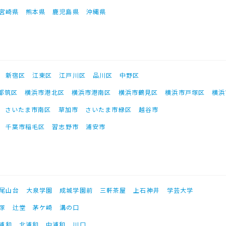
宮崎県
熊本県
鹿児島県
沖縄県
新宿区
江東区
江戸川区
品川区
中野区
都筑区
横浜市港北区
横浜市港南区
横浜市鶴見区
横浜市戸塚区
横浜
さいたま市南区
草加市
さいたま市緑区
越谷市
千葉市稲毛区
習志野市
浦安市
尾山台
大泉学園
成城学園前
三軒茶屋
上石神井
学芸大学
塚
辻堂
茅ケ崎
溝の口
浦和
北浦和
中浦和
川口