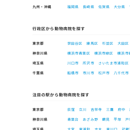
九州・沖縄
福岡県
長崎県
佐賀県
大分県
行政区から動物病院を探す
東京都
世田谷区
練馬区
杉並区
大田区
神奈川県
横浜市青葉区
横浜市緑区
横浜市
埼玉県
川口市
所沢市
さいたま市浦和区
千葉県
船橋市
市川市
松戸市
八千代市
注目の駅から動物病院を探す
東京都
荻窪
立川
吉祥寺
三鷹
府中
神奈川県
青葉台
あざみ野
鶴見
平塚
戸
埼玉県
大宮
東浦和
志木
東川口
武蔵