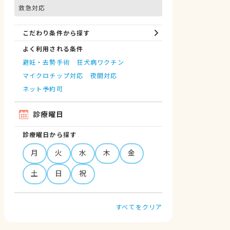
救急対応
ノミ・ダニ予防
マイクロチップ対応
健康診断
各種検査
外科
こだわり条件から探す
よく利用される条件
避妊・去勢手術
狂犬病ワクチン
マイクロチップ対応
夜間対応
ネット予約可
診療曜日
診療曜日から探す
月
火
水
木
金
土
日
祝
すべてをクリア