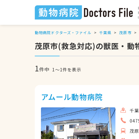
動物病院ドクターズ・ファイル
千葉県
茂原市
茂原市(救急対応)の獣医・動
1
件中
1
〜
1
件を表示
アムール動物病院
千葉
047
茂