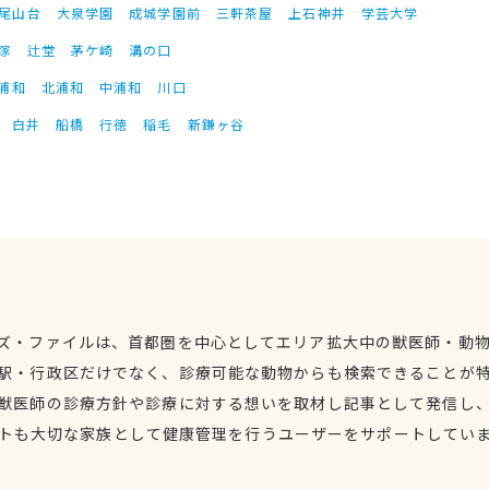
尾山台
大泉学園
成城学園前
三軒茶屋
上石神井
学芸大学
塚
辻堂
茅ケ崎
溝の口
浦和
北浦和
中浦和
川口
白井
船橋
行徳
稲毛
新鎌ヶ谷
ズ・ファイルは、首都圏を中心としてエリア拡大中の獣医師・動
駅・行政区だけでなく、診療可能な動物からも検索できることが
獣医師の診療方針や診療に対する想いを取材し記事として発信し
トも大切な家族として健康管理を行うユーザーをサポートしてい