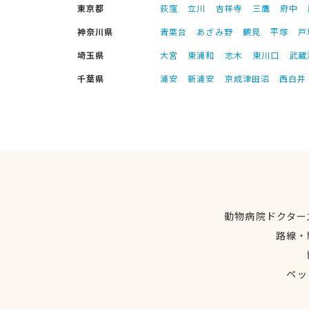
東京都
荻窪
立川
吉祥寺
三鷹
府中
神奈川県
青葉台
あざみ野
鶴見
平塚
戸
埼玉県
大宮
東浦和
志木
東川口
武蔵
千葉県
浦安
新浦安
京成津田沼
西白井
動物病院ドクター
路線・
ペッ