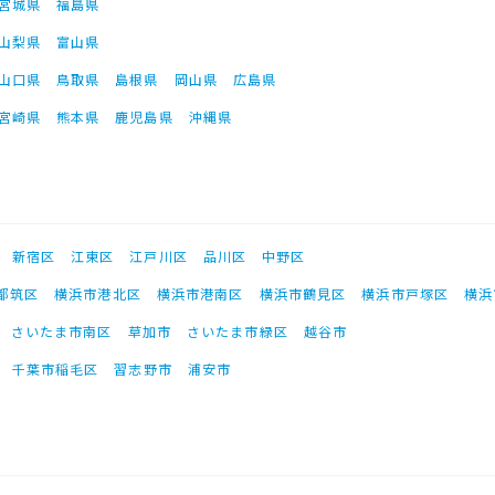
宮城県
福島県
山梨県
富山県
山口県
鳥取県
島根県
岡山県
広島県
宮崎県
熊本県
鹿児島県
沖縄県
新宿区
江東区
江戸川区
品川区
中野区
都筑区
横浜市港北区
横浜市港南区
横浜市鶴見区
横浜市戸塚区
横浜
さいたま市南区
草加市
さいたま市緑区
越谷市
千葉市稲毛区
習志野市
浦安市