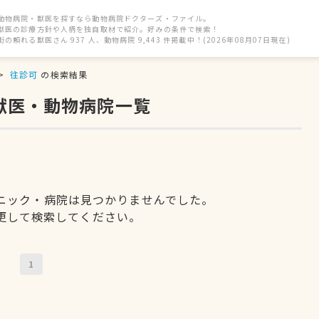
動物病院・獣医を探すなら動物病院ドクターズ・ファイル。
獣医の診療方針や人柄を独自取材で紹介。好みの条件で検索！
街の頼れる獣医さん 937 人、動物病院 9,443 件掲載中！(2026年08月07日現在)
往診可
の検索結果
獣医・動物病院一覧
ニック・病院は見つかりませんでした。
更して検索してください。
1