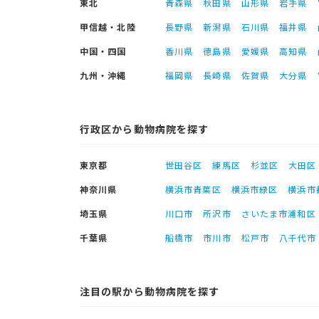
東北
青森県
秋田県
山形県
岩手県
甲信越・北陸
長野県
新潟県
石川県
福井県
中国・四国
香川県
徳島県
愛媛県
高知県
九州・沖縄
福岡県
長崎県
佐賀県
大分県
行政区から動物病院を探す
東京都
世田谷区
練馬区
杉並区
大田区
神奈川県
横浜市青葉区
横浜市緑区
横浜市
埼玉県
川口市
所沢市
さいたま市浦和区
千葉県
船橋市
市川市
松戸市
八千代市
注目の駅から動物病院を探す