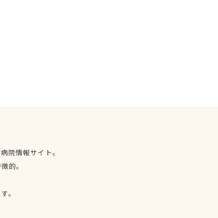
物病院情報サイト。
特徴的。
、
ます。