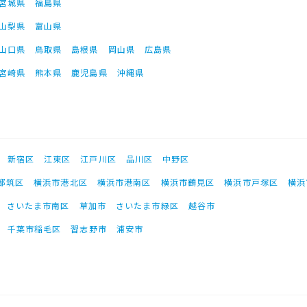
宮城県
福島県
山梨県
富山県
山口県
鳥取県
島根県
岡山県
広島県
宮崎県
熊本県
鹿児島県
沖縄県
新宿区
江東区
江戸川区
品川区
中野区
都筑区
横浜市港北区
横浜市港南区
横浜市鶴見区
横浜市戸塚区
横浜
さいたま市南区
草加市
さいたま市緑区
越谷市
千葉市稲毛区
習志野市
浦安市