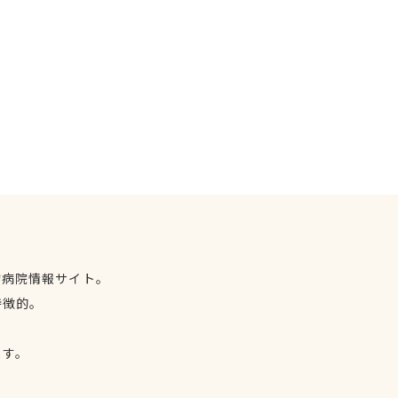
物病院情報サイト。
特徴的。
、
ます。