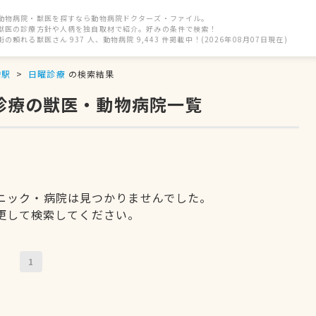
動物病院・獣医を探すなら動物病院ドクターズ・ファイル。
獣医の診療方針や人柄を独自取材で紹介。好みの条件で検索！
街の頼れる獣医さん 937 人、動物病院 9,443 件掲載中！(2026年08月07日現在)
増駅
日曜診療
の検索結果
診療の獣医・動物病院一覧
ニック・病院は見つかりませんでした。
更して検索してください。
1