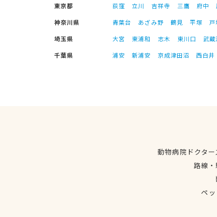
東京都
荻窪
立川
吉祥寺
三鷹
府中
神奈川県
青葉台
あざみ野
鶴見
平塚
戸
埼玉県
大宮
東浦和
志木
東川口
武蔵
千葉県
浦安
新浦安
京成津田沼
西白井
動物病院ドクター
路線・
ペッ