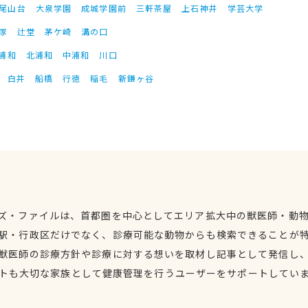
尾山台
大泉学園
成城学園前
三軒茶屋
上石神井
学芸大学
塚
辻堂
茅ケ崎
溝の口
浦和
北浦和
中浦和
川口
白井
船橋
行徳
稲毛
新鎌ヶ谷
ズ・ファイルは、首都圏を中心としてエリア拡大中の獣医師・動
駅・行政区だけでなく、診療可能な動物からも検索できることが
獣医師の診療方針や診療に対する想いを取材し記事として発信し
トも大切な家族として健康管理を行うユーザーをサポートしてい