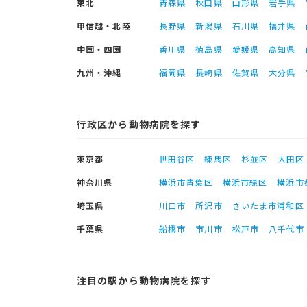
東北
青森県
秋田県
山形県
岩手県
甲信越・北陸
長野県
新潟県
石川県
福井県
中国・四国
香川県
徳島県
愛媛県
高知県
九州・沖縄
福岡県
長崎県
佐賀県
大分県
行政区から動物病院を探す
東京都
世田谷区
練馬区
杉並区
大田区
神奈川県
横浜市青葉区
横浜市緑区
横浜市
埼玉県
川口市
所沢市
さいたま市浦和区
千葉県
船橋市
市川市
松戸市
八千代市
注目の駅から動物病院を探す