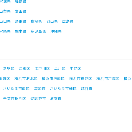
宮城県
福島県
山梨県
富山県
山口県
鳥取県
島根県
岡山県
広島県
宮崎県
熊本県
鹿児島県
沖縄県
新宿区
江東区
江戸川区
品川区
中野区
都筑区
横浜市港北区
横浜市港南区
横浜市鶴見区
横浜市戸塚区
横浜
さいたま市南区
草加市
さいたま市緑区
越谷市
千葉市稲毛区
習志野市
浦安市