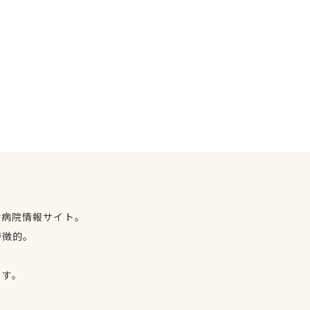
物病院情報サイト。
特徴的。
、
ます。