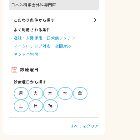
日本外科学会外科専門医
こだわり条件から探す
よく利用される条件
避妊・去勢手術
狂犬病ワクチン
マイクロチップ対応
夜間対応
ネット予約可
診療曜日
診療曜日から探す
月
火
水
木
金
土
日
祝
すべてをクリア