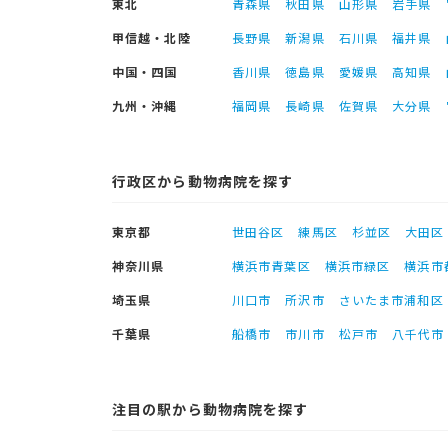
東北
青森県
秋田県
山形県
岩手県
甲信越・北陸
長野県
新潟県
石川県
福井県
中国・四国
香川県
徳島県
愛媛県
高知県
九州・沖縄
福岡県
長崎県
佐賀県
大分県
行政区から動物病院を探す
東京都
世田谷区
練馬区
杉並区
大田区
神奈川県
横浜市青葉区
横浜市緑区
横浜市
埼玉県
川口市
所沢市
さいたま市浦和区
千葉県
船橋市
市川市
松戸市
八千代市
注目の駅から動物病院を探す