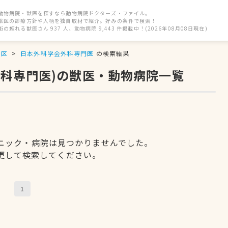
動物病院・獣医を探すなら動物病院ドクターズ・ファイル。
獣医の診療方針や人柄を独自取材で紹介。好みの条件で検索！
街の頼れる獣医さん 937 人、動物病院 9,443 件掲載中！(2026年08月08日現在)
平区
日本外科学会外科専門医
の検索結果
外科専門医)の獣医・動物病院一覧
ニック・病院は見つかりませんでした。
更して検索してください。
1