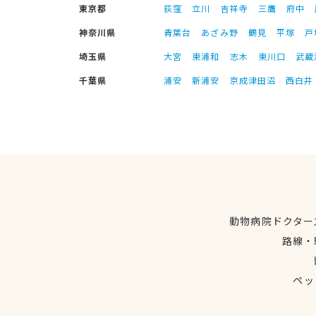
東京都
荻窪
立川
吉祥寺
三鷹
府中
神奈川県
青葉台
あざみ野
鶴見
平塚
戸
埼玉県
大宮
東浦和
志木
東川口
武蔵
千葉県
浦安
新浦安
京成津田沼
西白井
動物病院ドクター
路線・
ペッ