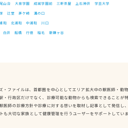
尾山台
大泉学園
成城学園前
三軒茶屋
上石神井
学芸大学
塚
辻堂
茅ケ崎
溝の口
浦和
北浦和
中浦和
川口
白井
船橋
行徳
稲毛
新鎌ヶ谷
ズ・ファイルは、首都圏を中心としてエリア拡大中の獣医師・動
駅・行政区だけでなく、診療可能な動物からも検索できることが
獣医師の診療方針や診療に対する想いを取材し記事として発信し
トも大切な家族として健康管理を行うユーザーをサポートしてい