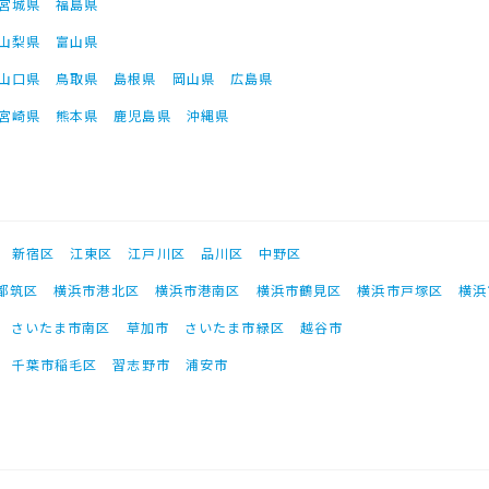
宮城県
福島県
山梨県
富山県
山口県
鳥取県
島根県
岡山県
広島県
宮崎県
熊本県
鹿児島県
沖縄県
新宿区
江東区
江戸川区
品川区
中野区
都筑区
横浜市港北区
横浜市港南区
横浜市鶴見区
横浜市戸塚区
横浜
さいたま市南区
草加市
さいたま市緑区
越谷市
千葉市稲毛区
習志野市
浦安市