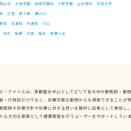
尾山台
大泉学園
成城学園前
三軒茶屋
上石神井
学芸大学
塚
辻堂
茅ケ崎
溝の口
浦和
北浦和
中浦和
川口
白井
船橋
行徳
稲毛
新鎌ヶ谷
ズ・ファイルは、首都圏を中心としてエリア拡大中の獣医師・動
駅・行政区だけでなく、診療可能な動物からも検索できることが
獣医師の診療方針や診療に対する想いを取材し記事として発信し
トも大切な家族として健康管理を行うユーザーをサポートしてい