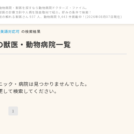
動物病院・獣医を探すなら動物病院ドクターズ・ファイル。
獣医の診療方針や人柄を独自取材で紹介。好みの条件で検索！
街の頼れる獣医さん 937 人、動物病院 9,443 件掲載中！(2026年08月07日現在)
英語対応可
の検索結果
の獣医・動物病院一覧
ニック・病院は見つかりませんでした。
更して検索してください。
1