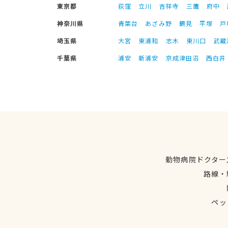
東京都
荻窪
立川
吉祥寺
三鷹
府中
神奈川県
青葉台
あざみ野
鶴見
平塚
戸
埼玉県
大宮
東浦和
志木
東川口
武蔵
千葉県
浦安
新浦安
京成津田沼
西白井
動物病院ドクター
路線・
ペッ