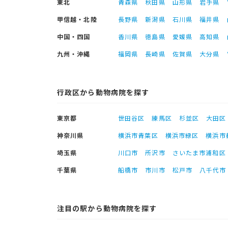
東北
青森県
秋田県
山形県
岩手県
甲信越・北陸
長野県
新潟県
石川県
福井県
中国・四国
香川県
徳島県
愛媛県
高知県
九州・沖縄
福岡県
長崎県
佐賀県
大分県
行政区から動物病院を探す
東京都
世田谷区
練馬区
杉並区
大田区
神奈川県
横浜市青葉区
横浜市緑区
横浜市
埼玉県
川口市
所沢市
さいたま市浦和区
千葉県
船橋市
市川市
松戸市
八千代市
注目の駅から動物病院を探す