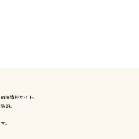
物病院情報サイト。
特徴的。
、
ます。