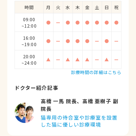
時間
月
火
水
木
金
土
日
祝
09:00
●
ー
●
●
●
●
●
●
~12:00
16:00
●
ー
●
●
●
ー
●
ー
~19:00
20:00
▲
ー
▲
▲
▲
ー
▲
ー
~24:00
診療時間の詳細はこちら
ドクター紹介記事
高橋 一馬 院長、高橋 亜樹子 副
院長
猫専用の待合室や診療室を設置
した猫に優しい診療環境