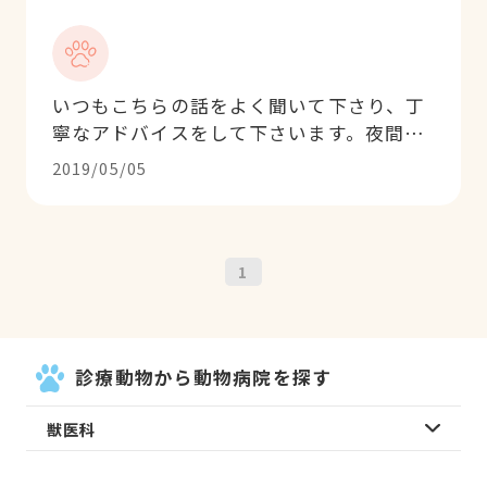
いつもこちらの話をよく聞いて下さり、丁
寧なアドバイスをして下さいます。夜間救
急へ行くほどでもないけどちょっと心配な
2019/05/05
時などに時間外でも優しく対応して下さい
ます。何度も安心させて頂きました。
1
診療動物から動物病院を探す
獣医科