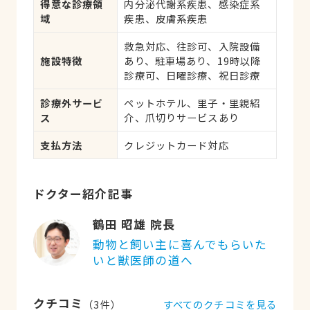
得意な診療領
内分泌代謝系疾患、感染症系
応、健康診断、各種検査、外
域
疾患、皮膚系疾患
科手術
救急対応、往診可、入院設備
施設特徴
あり、駐車場あり、19時以降
診療可、日曜診療、祝日診療
診療外サービ
ペットホテル、里子・里親紹
ス
介、爪切りサービスあり
支払方法
クレジットカード対応
ドクター紹介記事
鶴田 昭雄 院長
動物と飼い主に喜んでもらいた
いと獣医師の道へ
クチコミ
すべてのクチコミを見る
（
3
件）