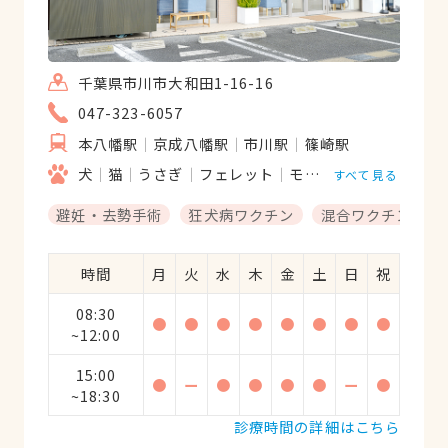
千葉県市川市大和田1-16-16
047-323-6057
本八幡駅
京成八幡駅
市川駅
篠崎駅
犬
猫
うさぎ
フェレット
モルモット
ハムスタ
すべて見る
避妊・去勢手術
狂犬病ワクチン
混合ワクチン
時間
月
火
水
木
金
土
日
祝
08:30
●
●
●
●
●
●
●
●
~12:00
15:00
●
ー
●
●
●
●
ー
●
~18:30
診療時間の詳細はこちら