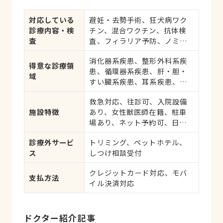
対応している
避妊・去勢手術、狂犬病ワク
診療内容・検
チン、混合ワクチン、抗体検
査
査、フィラリア予防、ノミ・
ダニ予防、マイクロチップ対
消化器系疾患、整形外科系疾
応、健康診断、各種検査、外
得意な診療領
患、循環器系疾患、肝・胆・
科手術
域
すい臓系疾患、耳系疾患、皮
膚系疾患、呼吸器系疾患、
救急対応、往診可、入院設備
腎・泌尿器系疾患、生殖器系
施設特徴
あり、女性獣医師在籍、駐車
疾患、腫瘍・がん、アレルギ
場あり、ネット予約可、日曜
ー、歯と口腔系疾患
診療、祝日診療
診療外サービ
トリミング、ペットホテル、
ス
しつけ相談受付
クレジットカード対応、モバ
支払方法
イル決済対応
ドクター紹介記事