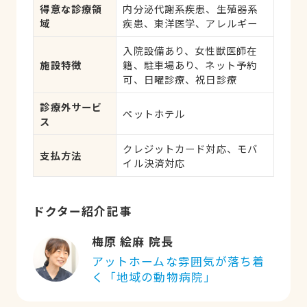
得意な診療領
内分泌代謝系疾患、生殖器系
応、健康診断
域
疾患、東洋医学、アレルギー
入院設備あり、女性獣医師在
施設特徴
籍、駐車場あり、ネット予約
可、日曜診療、祝日診療
診療外サービ
ペットホテル
ス
クレジットカード対応、モバ
支払方法
イル決済対応
ドクター紹介記事
梅原 絵麻 院長
アットホームな雰囲気が落ち着
く「地域の動物病院」