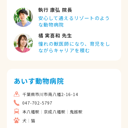
執行 康弘 院長
安心して通えるリゾートのよう
な動物病院
橘 実喜和 先生
憧れの獣医師になり、育児をし
ながらキャリアを積む
あいす動物病院
千葉県市川市南八幡2-16-14
047-702-5797
本八幡駅
京成八幡駅
鬼越駅
犬
猫