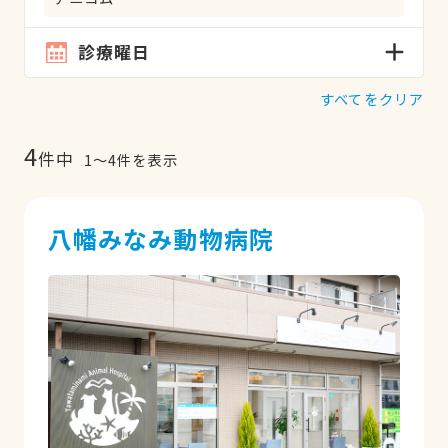
診療曜日
すべてをクリア
4
件中
1
〜
4
件を表示
八幡みなみ動物病院