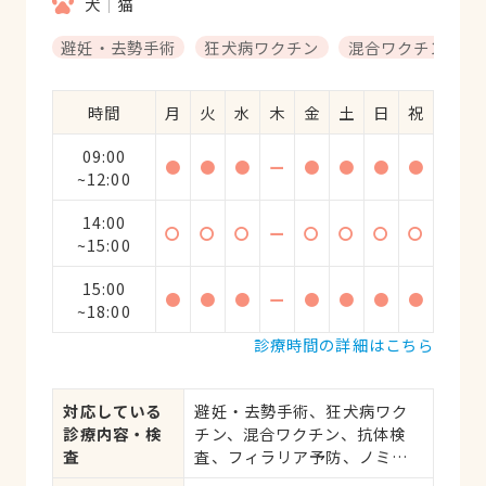
犬
猫
避妊・去勢手術
狂犬病ワクチン
混合ワクチン
時間
月
火
水
木
金
土
日
祝
09:00
●
●
●
ー
●
●
●
●
~12:00
14:00
〇
〇
〇
ー
〇
〇
〇
〇
~15:00
15:00
●
●
●
ー
●
●
●
●
~18:00
診療時間の詳細はこちら
対応している
避妊・去勢手術、狂犬病ワク
診療内容・検
チン、混合ワクチン、抗体検
査
査、フィラリア予防、ノミ・
ダニ予防、マイクロチップ対