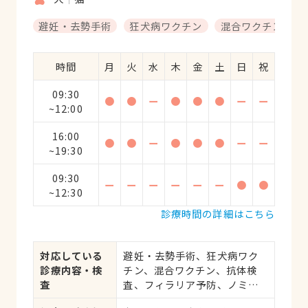
避妊・去勢手術
狂犬病ワクチン
混合ワクチン
時間
月
火
水
木
金
土
日
祝
09:30
●
●
ー
●
●
●
ー
ー
~12:00
16:00
●
●
ー
●
●
●
ー
ー
~19:30
09:30
ー
ー
ー
ー
ー
ー
●
●
~12:30
診療時間の詳細はこちら
対応している
避妊・去勢手術、狂犬病ワク
診療内容・検
チン、混合ワクチン、抗体検
査
査、フィラリア予防、ノミ・
ダニ予防、マイクロチップ対