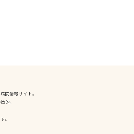
物病院情報サイト。
特徴的。
、
ます。