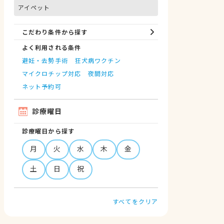
アイペット
こだわり条件から探す
よく利用される条件
避妊・去勢手術
狂犬病ワクチン
マイクロチップ対応
夜間対応
ネット予約可
診療曜日
診療曜日から探す
月
火
水
木
金
土
日
祝
すべてをクリア