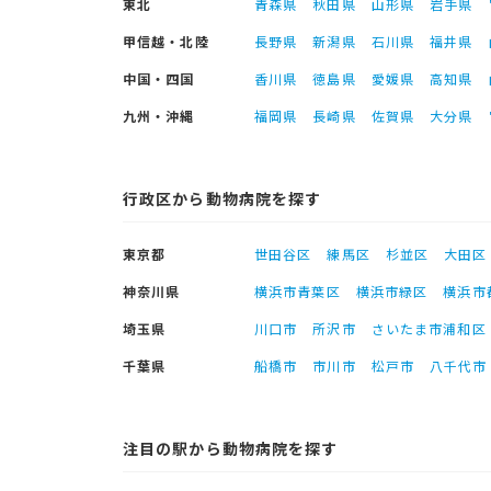
東北
青森県
秋田県
山形県
岩手県
甲信越・北陸
長野県
新潟県
石川県
福井県
中国・四国
香川県
徳島県
愛媛県
高知県
九州・沖縄
福岡県
長崎県
佐賀県
大分県
行政区から動物病院を探す
東京都
世田谷区
練馬区
杉並区
大田区
神奈川県
横浜市青葉区
横浜市緑区
横浜市
埼玉県
川口市
所沢市
さいたま市浦和区
千葉県
船橋市
市川市
松戸市
八千代市
注目の駅から動物病院を探す