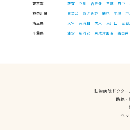
東京都
荻窪
立川
吉祥寺
三鷹
府中
神奈川県
青葉台
あざみ野
鶴見
平塚
戸
埼玉県
大宮
東浦和
志木
東川口
武蔵
千葉県
浦安
新浦安
京成津田沼
西白井
動物病院ドクター
路線・
ペッ