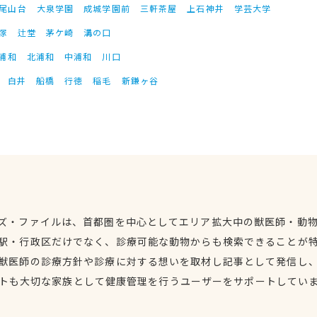
尾山台
大泉学園
成城学園前
三軒茶屋
上石神井
学芸大学
塚
辻堂
茅ケ崎
溝の口
浦和
北浦和
中浦和
川口
白井
船橋
行徳
稲毛
新鎌ヶ谷
ズ・ファイルは、首都圏を中心としてエリア拡大中の獣医師・動
駅・行政区だけでなく、診療可能な動物からも検索できることが
獣医師の診療方針や診療に対する想いを取材し記事として発信し
トも大切な家族として健康管理を行うユーザーをサポートしてい