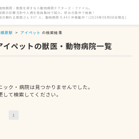
動物病院・獣医を探すなら動物病院ドクターズ・ファイル。
獣医の診療方針や人柄を独自取材で紹介。好みの条件で検索！
街の頼れる獣医さん 937 人、動物病院 9,443 件掲載中！(2026年08月08日現在)
相模原駅
アイペット
の検索結果
、アイペットの獣医・動物病院一覧
ニック・病院は見つかりませんでした。
更して検索してください。
1