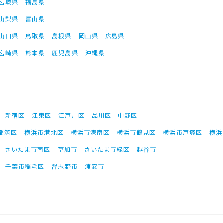
宮城県
福島県
山梨県
富山県
山口県
鳥取県
島根県
岡山県
広島県
宮崎県
熊本県
鹿児島県
沖縄県
新宿区
江東区
江戸川区
品川区
中野区
都筑区
横浜市港北区
横浜市港南区
横浜市鶴見区
横浜市戸塚区
横浜
さいたま市南区
草加市
さいたま市緑区
越谷市
千葉市稲毛区
習志野市
浦安市