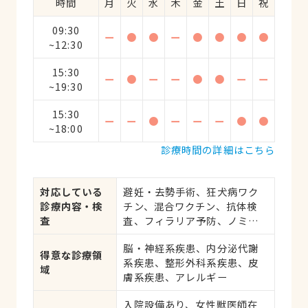
時間
月
火
水
木
金
土
日
祝
09:30
ー
●
●
ー
●
●
●
●
~12:30
15:30
ー
●
ー
ー
●
●
ー
ー
~19:30
15:30
ー
ー
●
ー
ー
ー
●
●
~18:00
診療時間の詳細はこちら
対応している
避妊・去勢手術、狂犬病ワク
診療内容・検
チン、混合ワクチン、抗体検
査
査、フィラリア予防、ノミ・
ダニ予防、マイクロチップ対
脳・神経系疾患、内分泌代謝
応、健康診断、各種検査、外
得意な診療領
系疾患、整形外科系疾患、皮
科手術
域
膚系疾患、アレルギー
入院設備あり、女性獣医師在