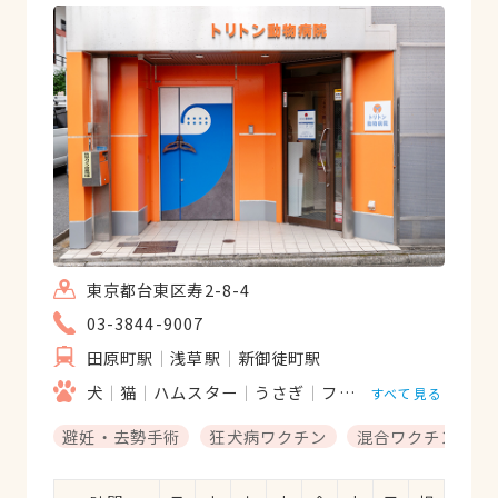
中しか居ないのが残念だけど、院長先生筆
頭にスタッフの皆さんが気さくで明るい方
ばかりなのでついつい話が弾んでしまいま
す。
東京都台東区寿2-8-4
03-3844-9007
田原町駅
浅草駅
新御徒町駅
犬
猫
ハムスター
うさぎ
フェレット
ハリネズ
すべて見る
避妊・去勢手術
狂犬病ワクチン
混合ワクチン