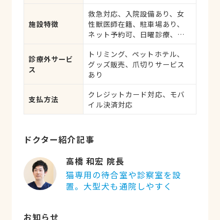
肝・胆・すい臓系疾患、血
救急対応、入院設備あり、女
液・免疫系疾患、耳系疾患、
施設特徴
性獣医師在籍、駐車場あり、
寄生虫、皮膚系疾患、呼吸器
ネット予約可、日曜診療、祝
系疾患、腎・泌尿器系疾患、
日診療
生殖器系疾患、腫瘍・がん、
トリミング、ペットホテル、
アレルギー、歯と口腔系疾
診療外サービ
グッズ販売、爪切りサービス
患、けが・その他
ス
あり
クレジットカード対応、モバ
支払方法
イル決済対応
ドクター紹介記事
高橋 和宏 院長
猫専用の待合室や診察室を設
置。大型犬も通院しやすく
お知らせ