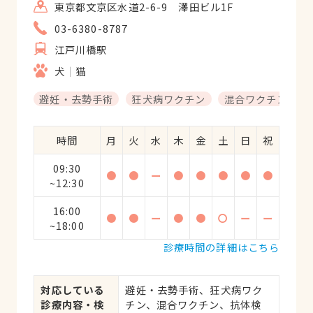
東京都文京区水道2-6-9 澤田ビル1F
03-6380-8787
江戸川橋駅
犬
猫
避妊・去勢手術
狂犬病ワクチン
混合ワクチン
時間
月
火
水
木
金
土
日
祝
09:30
●
●
ー
●
●
●
●
●
~12:30
16:00
●
●
ー
●
●
〇
ー
ー
~18:00
診療時間の詳細はこちら
対応している
避妊・去勢手術、狂犬病ワク
診療内容・検
チン、混合ワクチン、抗体検