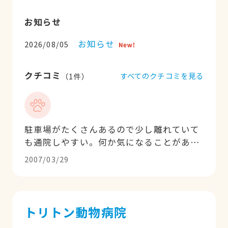
お知らせ
お知らせ
2026/08/05
クチコミ
すべてのクチコミを見る
（
1
件）
駐車場がたくさんあるので少し離れていて
も通院しやすい。何か気になることがある
と、電話で相談にのってくれるし、対応も
2007/03/29
よくて丁寧なので、お気に入りの病院で
す。外に体重計が置いてあるので、ペット
の散歩がてら寄り道したりしちゃいます！
たまにポニーが外にいて、触れ合うことも
トリトン動物病院
できるし、子供も大喜び！院長先生は午前