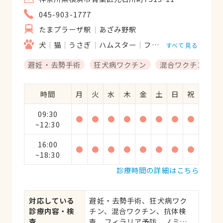
045-903-1777
たまプラーザ駅
あざみ野駅
犬
猫
うさぎ
ハムスター
フェレット
すべて見る
避妊・去勢手術
狂犬病ワクチン
混合ワクチン
時間
月
火
水
木
金
土
日
祝
09:30
●
●
●
●
●
●
●
●
~12:30
16:00
●
●
●
●
●
●
●
●
~18:30
診療時間の詳細はこちら
対応している
避妊・去勢手術、狂犬病ワク
診療内容・検
チン、混合ワクチン、抗体検
査
査、フィラリア予防、ノミ・