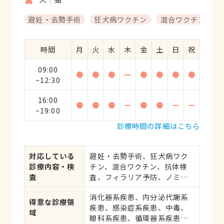
避妊・去勢手術
狂犬病ワクチン
混合ワクチン
時間
月
火
水
木
金
土
日
祝
09:00
●
●
●
ー
●
●
●
●
~12:30
16:00
●
●
●
ー
●
●
ー
ー
~19:00
診療時間の詳細はこちら
対応している
避妊・去勢手術、狂犬病ワク
診療内容・検
チン、混合ワクチン、抗体検
査
査、フィラリア予防、ノミ・
ダニ予防、マイクロチップ対
消化器系疾患、内分泌代謝系
応、健康診断、各種検査、外
得意な診療領
疾患、感染症系疾患、中毒、
科手術
域
眼科系疾患、循環器系疾患、