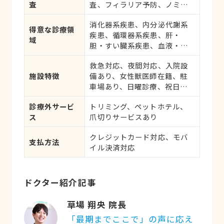
査
査、フィラリア予防、ノミ・
ダニ予防、マイクロチップ対
消化器系疾患、内分泌代謝系
応、健康診断、各種検査、外
得意な診療領
疾患、循環器系疾患、肝・
科手術
域
胆・すい臓系疾患、血液・免
疫系疾患、耳系疾患、寄生
救急対応、夜間対応、入院設
虫、呼吸器系疾患、腎・泌尿
施設特徴
備あり、女性獣医師在籍、駐
器系疾患、腫瘍・がん、アレ
車場あり、日曜診療、祝日診
ルギー
療
診療外サービ
トリミング、ペットホテル、
ス
爪切りサービスあり
クレジットカード対応、モバ
支払方法
イル決済対応
ドクター紹介記事
草場 翔央 院長
「最期までここで」の声に応え