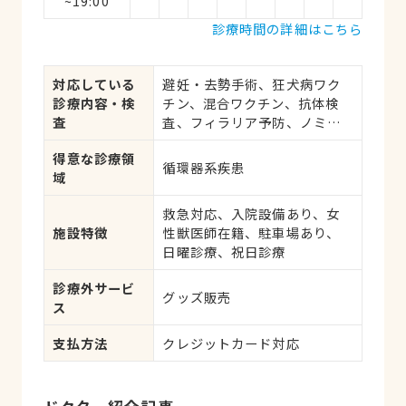
~19:00
診療時間の詳細はこちら
対応している
避妊・去勢手術、狂犬病ワク
診療内容・検
チン、混合ワクチン、抗体検
査
査、フィラリア予防、ノミ・
ダニ予防、マイクロチップ対
得意な診療領
応、健康診断、各種検査、外
循環器系疾患
域
科手術
救急対応、入院設備あり、女
施設特徴
性獣医師在籍、駐車場あり、
日曜診療、祝日診療
診療外サービ
グッズ販売
ス
支払方法
クレジットカード対応