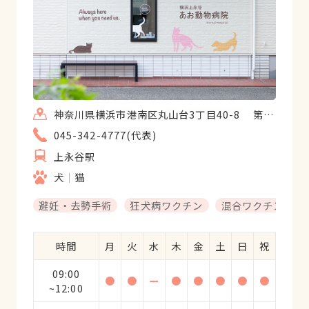
神奈川県横浜市港南区丸山台3丁目40-8 第二丸井ビル101
045-342-4777(代表)
上永谷駅
犬
猫
避妊・去勢手術
狂犬病ワクチン
混合ワクチン
時間
月
火
水
木
金
土
日
祝
09:00
●
●
ー
●
●
●
●
●
~12:00