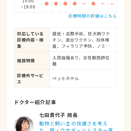
15:00
●
●
●
●
ー
●
ー
ー
~19:00
診療時間の詳細はこちら
対応している
避妊・去勢手術、狂犬病ワク
診療内容・検
チン、混合ワクチン、抗体検
査
査、フィラリア予防、ノミ・
ダニ予防、マイクロチップ対
入院設備あり、女性獣医師在
応、健康診断、各種検査、外
施設特徴
籍
科手術
診療外サービ
ペットホテル
ス
ドクター紹介記事
七田貴代子 院長
動物と飼い主の快適さを考え
た、猫・ウサギ・ハムスター専