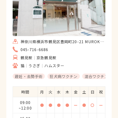
神奈川県横浜市鶴見区豊岡町20-21 MUROKOSHI.ビル1F
045-716-6686
鶴見駅
京急鶴見駅
猫
うさぎ
ハムスター
避妊・去勢手術
狂犬病ワクチン
混合ワクチン
時間
月
火
水
木
金
土
日
祝
09:00
●
●
●
●
ー
●
〇
ー
~12:00