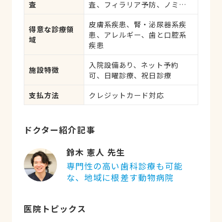
査
査、フィラリア予防、ノミ・
ダニ予防、マイクロチップ対
皮膚系疾患、腎・泌尿器系疾
応、健康診断、各種検査、外
得意な診療領
患、アレルギー、歯と口腔系
科手術
域
疾患
入院設備あり、ネット予約
施設特徴
可、日曜診療、祝日診療
支払方法
クレジットカード対応
ドクター紹介記事
鈴木 憲人 先生
専門性の高い歯科診療も可能
な、地域に根差す動物病院
医院トピックス