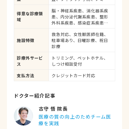
ダニ予防、マイクロチップ対
脳・神経系疾患、消化器系疾
応、健康診断、各種検査、外
得意な診療領
患、内分泌代謝系疾患、整形
科手術
域
外科系疾患、感染症系疾患、
眼科系疾患、循環器系疾患、
救急対応、女性獣医師在籍、
肝・胆・すい臓系疾患、血
施設特徴
駐車場あり、日曜診療、祝日
液・免疫系疾患、耳系疾患、
診療
皮膚系疾患、呼吸器系疾患、
腎・泌尿器系疾患、生殖器系
診療外サービ
トリミング、ペットホテル、
疾患、腫瘍・がん、アレルギ
ス
しつけ相談受付
ー、歯と口腔系疾患
支払方法
クレジットカード対応
ドクター紹介記事
古守 悟 院長
医療の質の向上のためチーム医
療を実践