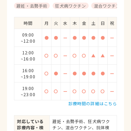
避妊・去勢手術
狂犬病ワクチン
混合ワクチン
時間
月
火
水
木
金
土
日
祝
09:00
●
●
ー
●
●
●
●
ー
~12:00
12:00
〇
〇
ー
〇
〇
▲
▲
ー
~16:00
16:00
〇
●
ー
●
●
●
●
ー
~19:00
19:00
〇
〇
ー
〇
〇
〇
〇
ー
~23:00
診療時間の詳細はこちら
対応している
避妊・去勢手術、狂犬病ワク
診療内容・検
チン、混合ワクチン、抗体検