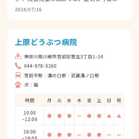
療方針をロジカルに説明してくださるの
2024/07/16
で、情報がわかりやすく入ってきてありが
たいです。 院長先生以外の先生方には、主
にワクチンや予防医療でお世話になってい
ますが、皆さんとても明るく優しくて、安
上原どうぶつ病院
心して診ていただけます。 受付・看護師の
スタッフさんには、些細な相談にものって
神奈川県川崎市宮前区菅生3丁目1-14
いただけるので助かります。 また、この病
044-978-5260
院の良いところは、設備が整っていて、高
宮前平駅
溝の口駅
武蔵溝ノ口駅
度な検査もすぐにしてもらえるところで
す。病状にもよりますが、ある程度の検査
犬
猫
はここでしてもらえると思うので、飼い主
にとっての不安な時間が少なくなり、動物
時間
月
火
水
木
金
土
日
祝
の負担も減らせると思います。出来る限り
10:00
のことをここの病院でできるので、飼い主
●
●
●
ー
●
●
▲
▲
~12:00
として納得のいく治療をしてもらえます。
先代の子は最期までこの病院で診てもらい
16:00
●
●
●
ー
●
●
ー
ー
ましたが、手厚く対応してくださり、必要
~19:00