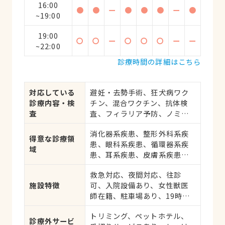
16:00
●
●
ー
●
●
●
ー
●
~19:00
19:00
〇
〇
ー
〇
〇
〇
ー
ー
~22:00
診療時間の詳細はこちら
対応している
避妊・去勢手術、狂犬病ワク
診療内容・検
チン、混合ワクチン、抗体検
査
査、フィラリア予防、ノミ・
ダニ予防、マイクロチップ対
消化器系疾患、整形外科系疾
応、健康診断、各種検査、外
得意な診療領
患、眼科系疾患、循環器系疾
科手術
域
患、耳系疾患、皮膚系疾患、
腎・泌尿器系疾患、腫瘍・が
救急対応、夜間対応、往診
ん
施設特徴
可、入院設備あり、女性獣医
師在籍、駐車場あり、19時以
降診療可、ネット予約可、日
トリミング、ペットホテル、
曜診療、祝日診療
診療外サービ