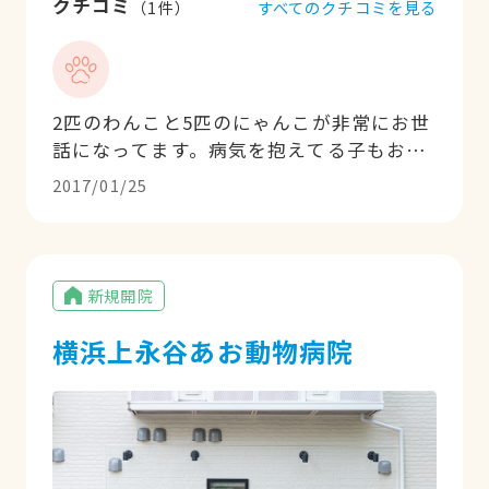
クチコミ
すべてのクチコミを見る
（
1
件）
2匹のわんこと5匹のにゃんこが非常にお世
話になってます。病気を抱えてる子もお
り、ここ数年はお世話になりっぱなしで
2017/01/25
す。どの先生も看護師さんもとても親切
で、まるで人間の子供を診察するような接
し方に安心して任せられます。また飼い主
の気持ちを酌んでくださり、治療に関して
新規開院
も納得いくまで説明をしてくれます。費用
の面も相談しながら対応してくれたりと、
横浜上永谷あお動物病院
本当に助かってます。7匹もいるのにそれ
ぞれの名前も完璧に覚えてる先生に心意気
も感じます（笑）。飼い主である人間の私
も、こんな素敵な病院＆ホームドクターに
めぐり合えたらな〜って思います。