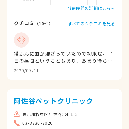
な治療を十分に施して頂いたので、本当に
診療時間の詳細はこちら
良かったと思っています。 信頼できる病院
です！
クチコミ
すべてのクチコミを見る
（
10
件）
猫ふんに血が混ざっていたので初来院。平
日の昼間ということもあり、あまり待ち時
間はありませんでした。初めて猫を飼った
2020/07/11
次の日の出来事であたふたしながらも、先
生には、丁寧に診察して頂きました。お陰
様で治りました。融通もすごく効きます。
また、何かありましたらよろしくお願いし
阿佐谷ペットクリニック
ます。
東京都杉並区阿佐谷北4-1-2
03-3330-3020