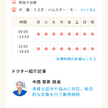
阿佐ケ谷駅
犬
猫
うさぎ
ハムスター
モルモット
フェレッ
すべて見る
時間
月
火
水
木
金
土
日
祝
09:00
●
●
●
●
●
●
●
●
~13:00
15:00
●
●
●
●
●
●
●
●
~18:00
診療時間の詳細はこちら
ドクター紹介記事
中西 章男 院長
多様な症状や悩みに対応。総合
的な診療を行う動物病院