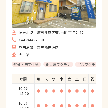
神奈川県川崎市多摩区菅北浦1丁目2-12
044-944-2068
稲田堤駅
京王稲田堤駅
犬
猫
避妊・去勢手術
狂犬病ワクチン
混合ワクチン
時間
月
火
水
木
金
土
日
祝
10:00
●
●
●
●
●
●
●
●
~13:00
16:00
●
●
●
●
●
●
●
●