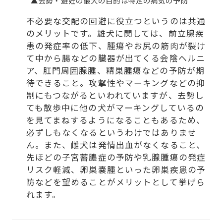
▲去勢・避妊の最大の目的は特定の病気の予防
不必要な交配の回避に役立つというのは共通
のメリットです。雄犬に関しては、前立腺疾
患の発症率の低下、腫瘍やお尻の筋肉が裂け
て中から腸などの臓器が出てくる会陰ヘルニ
ア、肛門周囲腺腫、精巣腫瘍などの予防が期
待できること。攻撃性やマーキングなどの抑
制にもつながるといわれていますが、去勢し
ても散歩中に他の犬がマーキングしているの
を見てまねするようになることもあるため、
必ずしもなくなるというわけではありませ
ん。また、雌犬は発情出血がなくなること、
先ほどの子宮蓄膿症の予防や乳腺腫瘍の発症
リスク軽減、卵巣嚢腫といった卵巣疾患の予
防などを望めることがメリットとして挙げら
れます。