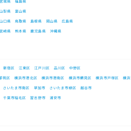
宮城県
福島県
山梨県
富山県
山口県
鳥取県
島根県
岡山県
広島県
宮崎県
熊本県
鹿児島県
沖縄県
新宿区
江東区
江戸川区
品川区
中野区
都筑区
横浜市港北区
横浜市港南区
横浜市鶴見区
横浜市戸塚区
横浜
さいたま市南区
草加市
さいたま市緑区
越谷市
千葉市稲毛区
習志野市
浦安市