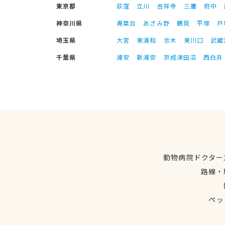
東京都
荻窪
立川
吉祥寺
三鷹
府中
神奈川県
青葉台
あざみ野
鶴見
平塚
戸
埼玉県
大宮
東浦和
志木
東川口
武蔵
千葉県
浦安
新浦安
京成津田沼
西白井
動物病院ドクター
路線・
ペッ