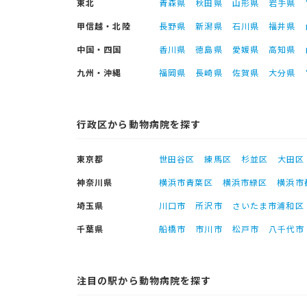
東北
青森県
秋田県
山形県
岩手県
甲信越・北陸
長野県
新潟県
石川県
福井県
中国・四国
香川県
徳島県
愛媛県
高知県
九州・沖縄
福岡県
長崎県
佐賀県
大分県
行政区から動物病院を探す
東京都
世田谷区
練馬区
杉並区
大田区
神奈川県
横浜市青葉区
横浜市緑区
横浜市
埼玉県
川口市
所沢市
さいたま市浦和区
千葉県
船橋市
市川市
松戸市
八千代市
注目の駅から動物病院を探す