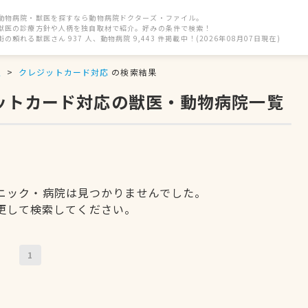
動物病院・獣医を探すなら動物病院ドクターズ・ファイル。
獣医の診療方針や人柄を独自取材で紹介。好みの条件で検索！
街の頼れる獣医さん 937 人、動物病院 9,443 件掲載中！(2026年08月07日現在)
駅
クレジットカード対応
の検索結果
ジットカード対応の獣医・動物病院一覧
ニック・病院は見つかりませんでした。
更して検索してください。
1