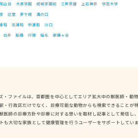
尾山台
大泉学園
成城学園前
三軒茶屋
上石神井
学芸大学
塚
辻堂
茅ケ崎
溝の口
浦和
北浦和
中浦和
川口
白井
船橋
行徳
稲毛
新鎌ヶ谷
ズ・ファイルは、首都圏を中心としてエリア拡大中の獣医師・動
駅・行政区だけでなく、診療可能な動物からも検索できることが
獣医師の診療方針や診療に対する想いを取材し記事として発信し
トも大切な家族として健康管理を行うユーザーをサポートしてい