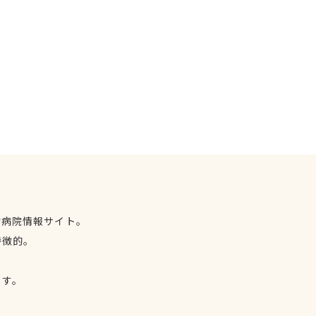
物病院情報サイト。
特徴的。
、
ます。