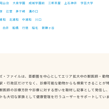
尾山台
大泉学園
成城学園前
三軒茶屋
上石神井
学芸大学
塚
辻堂
茅ケ崎
溝の口
浦和
北浦和
中浦和
川口
白井
船橋
行徳
稲毛
新鎌ヶ谷
ズ・ファイルは、首都圏を中心としてエリア拡大中の獣医師・動
駅・行政区だけでなく、診療可能な動物からも検索できることが
獣医師の診療方針や診療に対する想いを取材し記事として発信し
トも大切な家族として健康管理を行うユーザーをサポートしてい