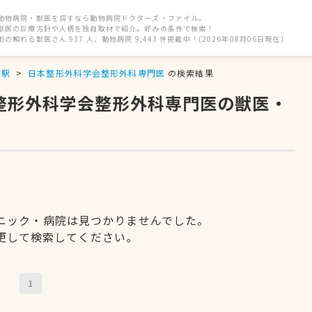
動物病院・獣医を探すなら動物病院ドクターズ・ファイル。
獣医の診療方針や人柄を独自取材で紹介。好みの条件で検索！
街の頼れる獣医さん 937 人、動物病院 9,443 件掲載中！(2026年08月06日現在)
園駅
日本整形外科学会整形外科専門医
の検索結果
本整形外科学会整形外科専門医の獣医・
ニック・病院は見つかりませんでした。
更して検索してください。
1