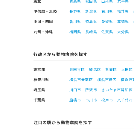
東北
青森県
秋田県
山形県
岩手県
甲信越・北陸
長野県
新潟県
石川県
福井県
中国・四国
香川県
徳島県
愛媛県
高知県
九州・沖縄
福岡県
長崎県
佐賀県
大分県
行政区から動物病院を探す
東京都
世田谷区
練馬区
杉並区
大田区
神奈川県
横浜市青葉区
横浜市緑区
横浜市
埼玉県
川口市
所沢市
さいたま市浦和区
千葉県
船橋市
市川市
松戸市
八千代市
注目の駅から動物病院を探す