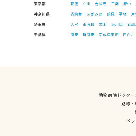
東京都
荻窪
立川
吉祥寺
三鷹
府中
神奈川県
青葉台
あざみ野
鶴見
平塚
戸
埼玉県
大宮
東浦和
志木
東川口
武蔵
千葉県
浦安
新浦安
京成津田沼
西白井
動物病院ドクター
路線・
ペッ