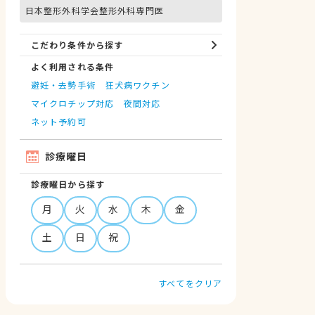
日本整形外科学会整形外科専門医
こだわり条件から探す
よく利用される条件
避妊・去勢手術
狂犬病ワクチン
マイクロチップ対応
夜間対応
ネット予約可
診療曜日
診療曜日から探す
月
火
水
木
金
土
日
祝
すべてをクリア