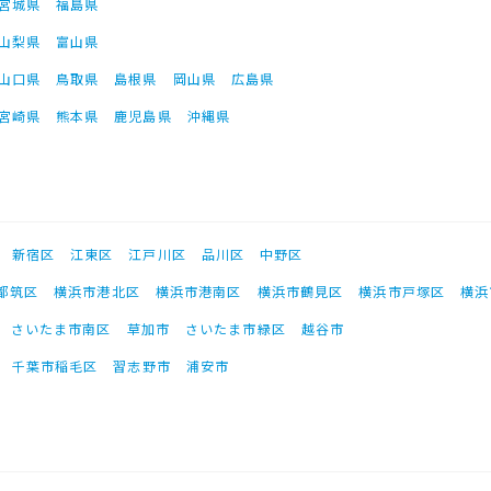
宮城県
福島県
山梨県
富山県
山口県
鳥取県
島根県
岡山県
広島県
宮崎県
熊本県
鹿児島県
沖縄県
新宿区
江東区
江戸川区
品川区
中野区
都筑区
横浜市港北区
横浜市港南区
横浜市鶴見区
横浜市戸塚区
横浜
さいたま市南区
草加市
さいたま市緑区
越谷市
千葉市稲毛区
習志野市
浦安市