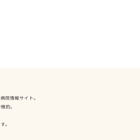
物病院情報サイト。
特徴的。
、
ます。