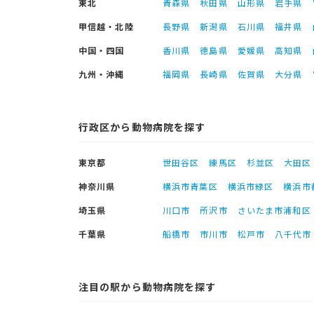
東北
青森県
秋田県
山形県
岩手県
甲信越・北陸
長野県
新潟県
石川県
福井県
中国・四国
香川県
徳島県
愛媛県
高知県
九州・沖縄
福岡県
長崎県
佐賀県
大分県
行政区から動物病院を探す
東京都
世田谷区
練馬区
杉並区
大田区
神奈川県
横浜市青葉区
横浜市緑区
横浜市
埼玉県
川口市
所沢市
さいたま市浦和区
千葉県
船橋市
市川市
松戸市
八千代市
注目の駅から動物病院を探す