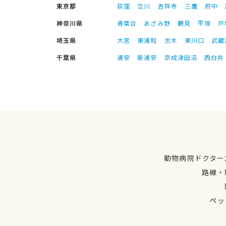
東京都
荻窪
立川
吉祥寺
三鷹
府中
神奈川県
青葉台
あざみ野
鶴見
平塚
戸
埼玉県
大宮
東浦和
志木
東川口
武蔵
千葉県
浦安
新浦安
京成津田沼
西白井
動物病院ドクター
路線・
ペッ