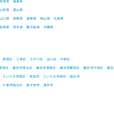
宮城県
福島県
山梨県
富山県
山口県
鳥取県
島根県
岡山県
広島県
宮崎県
熊本県
鹿児島県
沖縄県
新宿区
江東区
江戸川区
品川区
中野区
都筑区
横浜市港北区
横浜市港南区
横浜市鶴見区
横浜市戸塚区
横浜
さいたま市南区
草加市
さいたま市緑区
越谷市
千葉市稲毛区
習志野市
浦安市