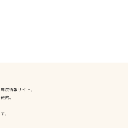
物病院情報サイト。
特徴的。
、
ます。