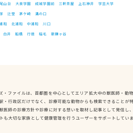
尾山台
大泉学園
成城学園前
三軒茶屋
上石神井
学芸大学
塚
辻堂
茅ケ崎
溝の口
浦和
北浦和
中浦和
川口
白井
船橋
行徳
稲毛
新鎌ヶ谷
ズ・ファイルは、首都圏を中心としてエリア拡大中の獣医師・動
駅・行政区だけでなく、診療可能な動物からも検索できることが
獣医師の診療方針や診療に対する想いを取材し記事として発信し
トも大切な家族として健康管理を行うユーザーをサポートしてい