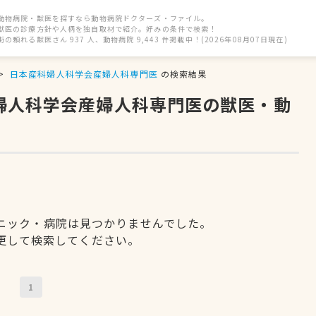
動物病院・獣医を探すなら動物病院ドクターズ・ファイル。
獣医の診療方針や人柄を独自取材で紹介。好みの条件で検索！
街の頼れる獣医さん 937 人、動物病院 9,443 件掲載中！(2026年08月07日現在)
日本産科婦人科学会産婦人科専門医
の検索結果
科婦人科学会産婦人科専門医の獣医・動
ニック・病院は見つかりませんでした。
更して検索してください。
1