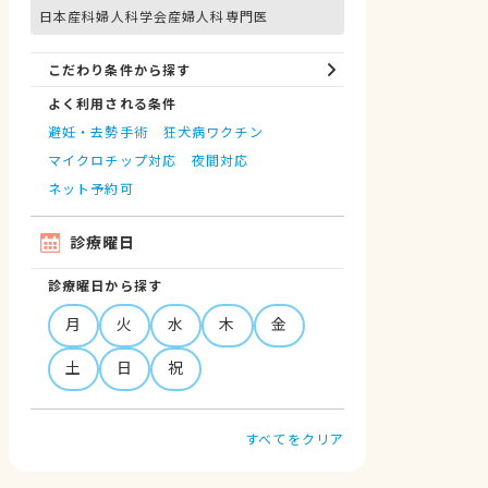
日本産科婦人科学会産婦人科専門医
こだわり条件から探す
よく利用される条件
避妊・去勢手術
狂犬病ワクチン
マイクロチップ対応
夜間対応
ネット予約可
診療曜日
診療曜日から探す
月
火
水
木
金
土
日
祝
すべてをクリア