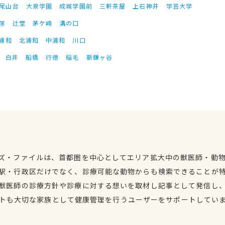
尾山台
大泉学園
成城学園前
三軒茶屋
上石神井
学芸大学
塚
辻堂
茅ケ崎
溝の口
浦和
北浦和
中浦和
川口
白井
船橋
行徳
稲毛
新鎌ヶ谷
ズ・ファイルは、首都圏を中心としてエリア拡大中の獣医師・動
駅・行政区だけでなく、診療可能な動物からも検索できることが
獣医師の診療方針や診療に対する想いを取材し記事として発信し
トも大切な家族として健康管理を行うユーザーをサポートしてい