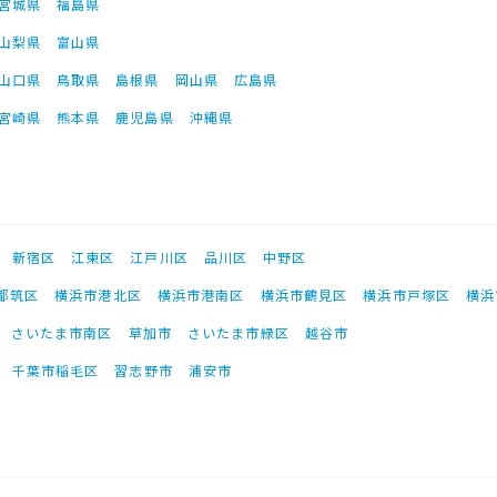
宮城県
福島県
山梨県
富山県
山口県
鳥取県
島根県
岡山県
広島県
宮崎県
熊本県
鹿児島県
沖縄県
新宿区
江東区
江戸川区
品川区
中野区
都筑区
横浜市港北区
横浜市港南区
横浜市鶴見区
横浜市戸塚区
横浜
さいたま市南区
草加市
さいたま市緑区
越谷市
千葉市稲毛区
習志野市
浦安市