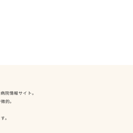
物病院情報サイト。
特徴的。
、
ます。