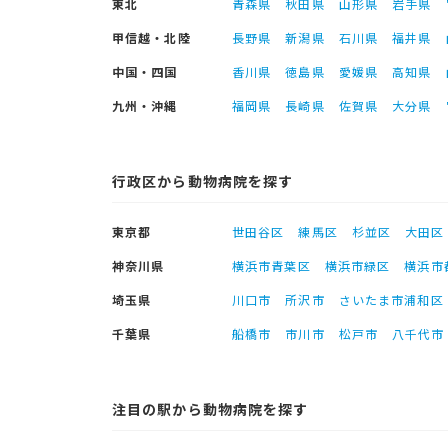
東北
青森県
秋田県
山形県
岩手県
甲信越・北陸
長野県
新潟県
石川県
福井県
中国・四国
香川県
徳島県
愛媛県
高知県
九州・沖縄
福岡県
長崎県
佐賀県
大分県
行政区から動物病院を探す
東京都
世田谷区
練馬区
杉並区
大田区
神奈川県
横浜市青葉区
横浜市緑区
横浜市
埼玉県
川口市
所沢市
さいたま市浦和区
千葉県
船橋市
市川市
松戸市
八千代市
注目の駅から動物病院を探す