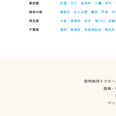
東京都
荻窪
立川
吉祥寺
三鷹
府中
神奈川県
青葉台
あざみ野
鶴見
平塚
戸
埼玉県
大宮
東浦和
志木
東川口
武蔵
千葉県
浦安
新浦安
京成津田沼
西白井
動物病院ドクター
路線・
ペッ