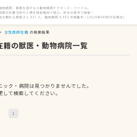
動物病院・獣医を探すなら動物病院ドクターズ・ファイル。
獣医の診療方針や人柄を独自取材で紹介。好みの条件で検索！
街の頼れる獣医さん 937 人、動物病院 9,443 件掲載中！(2026年08月09日現在)
女性医師在籍
の検索結果
在籍の獣医・動物病院一覧
ニック・病院は見つかりませんでした。
更して検索してください。
1