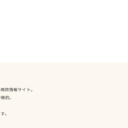
物病院情報サイト。
特徴的。
、
ます。