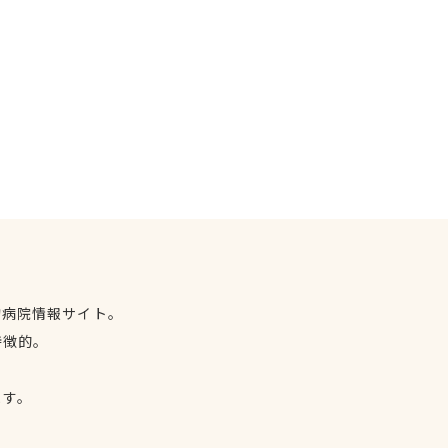
物病院情報サイト。
特徴的。
、
ます。