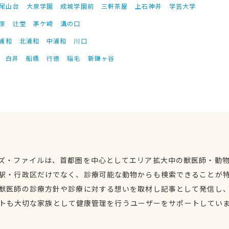
尾山台
大泉学園
成城学園前
三軒茶屋
上石神井
学芸大学
塚
辻堂
茅ケ崎
溝の口
浦和
北浦和
中浦和
川口
白井
船橋
行徳
稲毛
新鎌ヶ谷
ズ・ファイルは、首都圏を中心としてエリア拡大中の獣医師・動
駅・行政区だけでなく、診療可能な動物からも検索できることが
獣医師の診療方針や診療に対する想いを取材し記事として発信し
トも大切な家族として健康管理を行うユーザーをサポートしてい