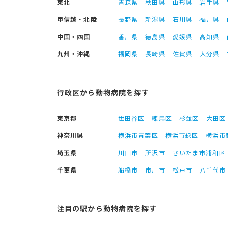
東北
青森県
秋田県
山形県
岩手県
甲信越・北陸
長野県
新潟県
石川県
福井県
中国・四国
香川県
徳島県
愛媛県
高知県
九州・沖縄
福岡県
長崎県
佐賀県
大分県
行政区から動物病院を探す
東京都
世田谷区
練馬区
杉並区
大田区
神奈川県
横浜市青葉区
横浜市緑区
横浜市
埼玉県
川口市
所沢市
さいたま市浦和区
千葉県
船橋市
市川市
松戸市
八千代市
注目の駅から動物病院を探す