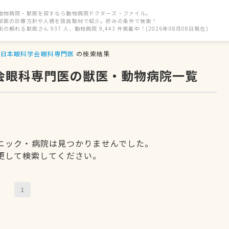
動物病院・獣医を探すなら動物病院ドクターズ・ファイル。
獣医の診療方針や人柄を独自取材で紹介。好みの条件で検索！
街の頼れる獣医さん 937 人、動物病院 9,443 件掲載中！(2026年08月08日現在)
日本眼科学会眼科専門医
の検索結果
学会眼科専門医の獣医・動物病院一覧
ニック・病院は見つかりませんでした。
更して検索してください。
1