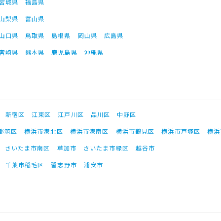
宮城県
福島県
山梨県
富山県
山口県
鳥取県
島根県
岡山県
広島県
宮崎県
熊本県
鹿児島県
沖縄県
新宿区
江東区
江戸川区
品川区
中野区
都筑区
横浜市港北区
横浜市港南区
横浜市鶴見区
横浜市戸塚区
横浜
さいたま市南区
草加市
さいたま市緑区
越谷市
千葉市稲毛区
習志野市
浦安市