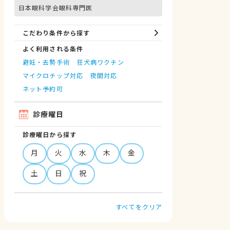
日本眼科学会眼科専門医
こだわり条件から探す
よく利用される条件
避妊・去勢手術
狂犬病ワクチン
マイクロチップ対応
夜間対応
ネット予約可
診療曜日
診療曜日から探す
月
火
水
木
金
土
日
祝
すべてをクリア