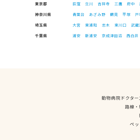
東京都
荻窪
立川
吉祥寺
三鷹
府中
神奈川県
青葉台
あざみ野
鶴見
平塚
戸
埼玉県
大宮
東浦和
志木
東川口
武蔵
千葉県
浦安
新浦安
京成津田沼
西白井
動物病院ドクター
路線・
ペッ